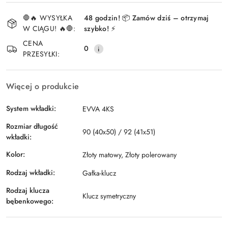
Dostępność
🛑🔥 WYSYŁKA
48 godzin! 📦 Zamów dziś – otrzymaj
i
W CIĄGU! 🔥🛑:
szybko! ⚡
Wyślij
dostawa
CENA
0
PRZESYŁKI:
Więcej o produkcie
System wkładki:
EVVA 4KS
Rozmiar długość
90 (40x50) / 92 (41x51)
wkładki:
Kolor:
Złoty matowy, Złoty polerowany
Rodzaj wkładki:
Gałka-klucz
Rodzaj klucza
Klucz symetryczny
bębenkowego: