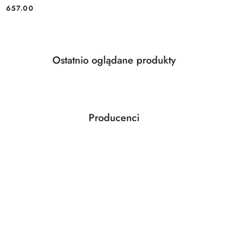
Cena:
657.00
Produkty
Ostatnio oglądane produkty
Pomiń karuzelę produktów
o
statusie:
Producenci
Pomiń karuzelę producentów
ABLOY
ABUS
AGAS