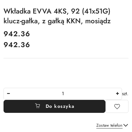
Wkładka EVVA 4KS, 92 (41x51G)
klucz-gałka, z gałką KKN, mosiądz
cena:
942.36
942.36
Cena:
Ilość
szt.
Do koszyka
Zostaw telefon