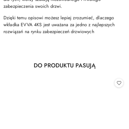
zabezpieczenia swoich drzwi.
Dzięki temu opisowi możesz lepiej zrozumieć, dlaczego
wkładka EVVA 4KS jest uważana za jedno z najlepszych
rozwiązań na rynku zabezpieczeń drzwiowych
Produkty
DO PRODUKTU PASUJĄ
Pomiń karuzelę produktów
o
statusie: