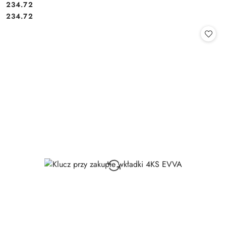
Cena:
234.72
Cena:
234.72