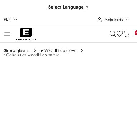
Select Language
▼
PLN
Moje konto
Przejdź do treści głównej
Przejdź do wyszukiwarki
Przejdź do moje konto
Przejdź do menu głównego
Przejdź do opisu produktu
Przejdź do stopki
Strona główna
►Wkładki do drzwi
• Gałka-klucz wkładki do zamka