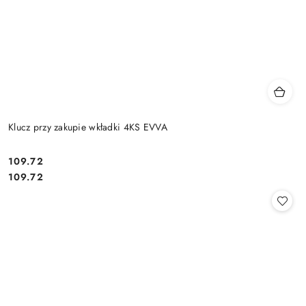
Klucz przy zakupie wkładki 4KS EVVA
Cena:
109.72
Cena:
109.72