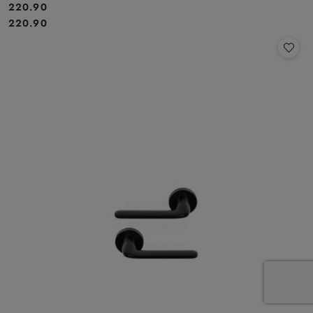
Cena:
220.90
Cena:
220.90