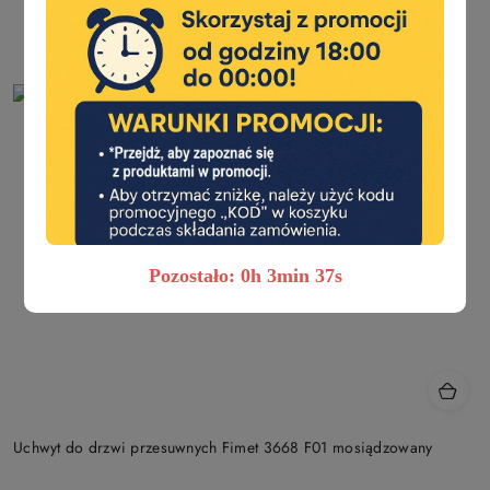
Pozostało: 0h 3min 35s
Uchwyt do drzwi przesuwnych Fimet 3668 F01 mosiądzowany