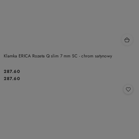
Klamka ERICA Rozeta Q slim 7 mm SC - chrom satynowy
Cena:
287.60
Cena:
287.60