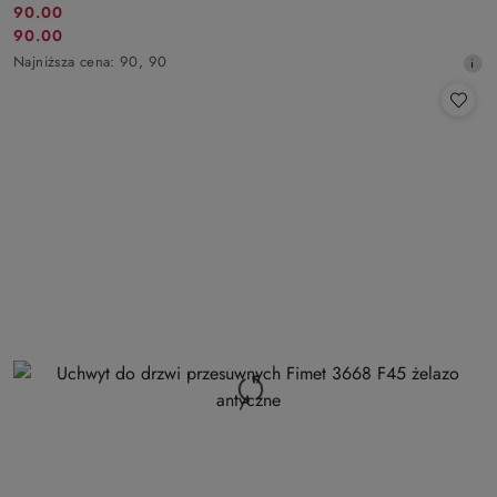
90.00
Cena
90.00
Cena
promocyjna:
Najniższa
Najniższa cena:
90
,
90
promocyjna:
cena
z
30
dni
przed
obniżką