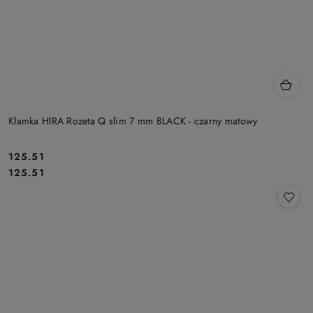
Klamka HIRA Rozeta Q slim 7 mm BLACK - czarny matowy
Cena:
125.51
Cena:
125.51