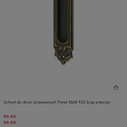
Uchwyt do drzwi przesuwnych Fimet 3668 F23 brąz antyczny
90.00
Cena
90.00
Cena
promocyjna: