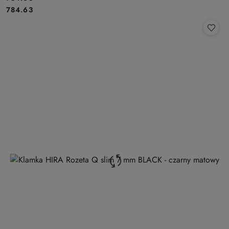
Cena:
784.63