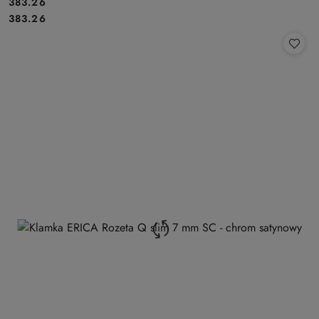
Cena:
383.26
Cena:
383.26