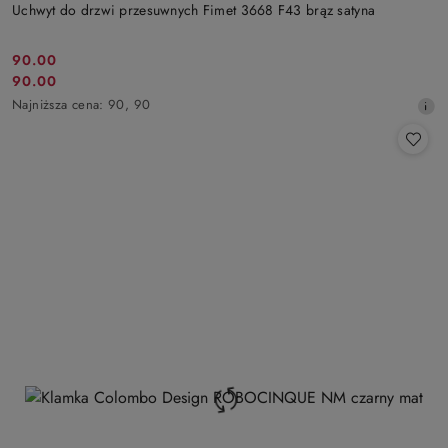
Uchwyt do drzwi przesuwnych Fimet 3668 F43 brąz satyna
90.00
Cena
90.00
Cena
promocyjna:
Najniższa
Najniższa cena:
90
,
90
promocyjna:
cena
z
30
dni
przed
obniżką