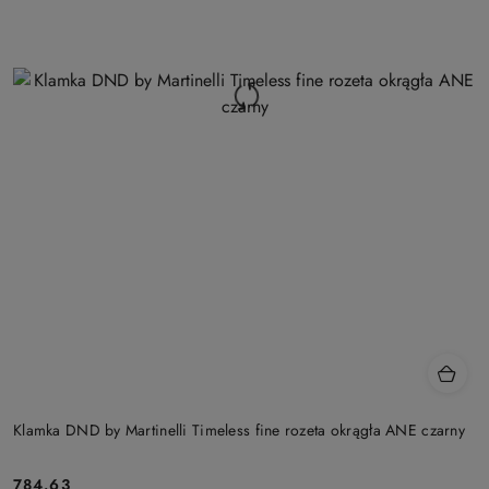
Klamka DND by Martinelli Timeless fine rozeta okrągła ANE czarny
Cena:
784.63