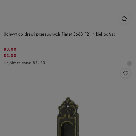
Uchwyt do drzwi przesuwnych Fimet 3668 F21 nikiel połysk
83.00
Cena
83.00
Cena
promocyjna:
Najniższa
Najniższa cena:
83
,
83
promocyjna:
cena
z
30
dni
przed
obniżką