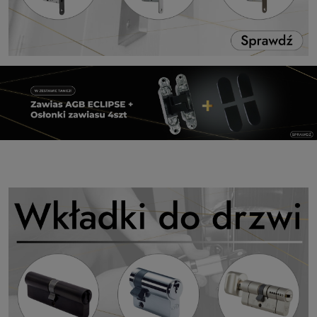
Pomiń karuzelę promocyjną