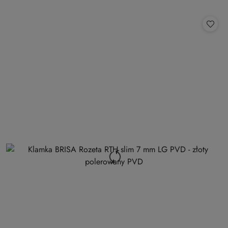
o
statusie: