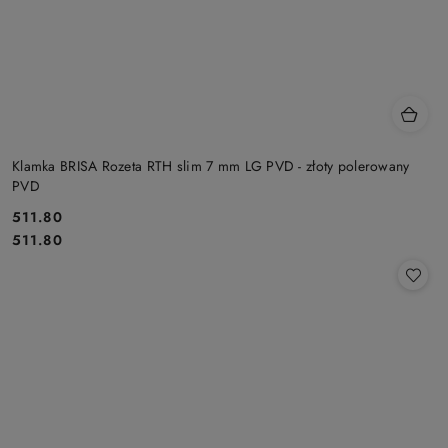
Klamka BRISA Rozeta RTH slim 7 mm LG PVD - złoty polerowany
PVD
Cena:
511.80
Cena:
511.80