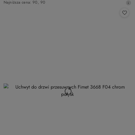
Najniższa
Najniższa cena:
90
,
90
promocyjna:
cena
z
30
dni
przed
obniżką