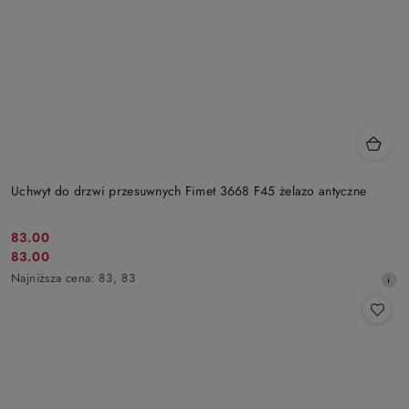
Uchwyt do drzwi przesuwnych Fimet 3668 F45 żelazo antyczne
83.00
Cena
83.00
Cena
promocyjna:
Najniższa
Najniższa cena:
83
,
83
promocyjna:
cena
z
30
dni
przed
obniżką