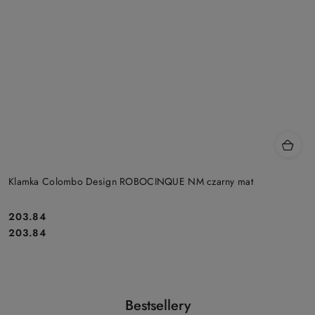
Klamka Colombo Design ROBOCINQUE NM czarny mat
203.84
Cena:
Cena:
203.84
Produkty
Bestsellery
Pomiń karuzelę produktów