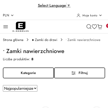
Select Language
▼
PLN
Moje konto
Przejdź do treści głównej
Przejdź do wyszukiwarki
Przejdź do moje konto
Przejdź do menu głównego
Przejdź do stopki
Strona główna
►Zamki do drzwi
• Zamki nawierzchniowe
• Zamki nawierzchniowe
Liczba produktów:
8
Kategorie
Filtruj
Zastosowano
Sortuj
według
sortowanie:
Najpopularniejsze.