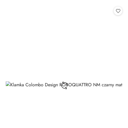
o
statusie: