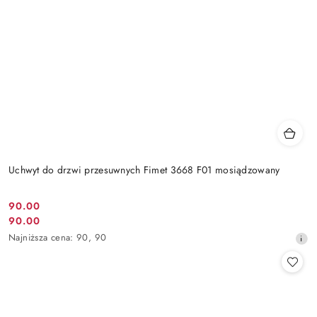
Uchwyt do drzwi przesuwnych Fimet 3668 F01 mosiądzowany
Cena
90.00
Cena
90.00
promocyjna:
promocyjna:
Najniższa
Najniższa cena:
90
,
90
cena
z
30
dni
przed
obniżką