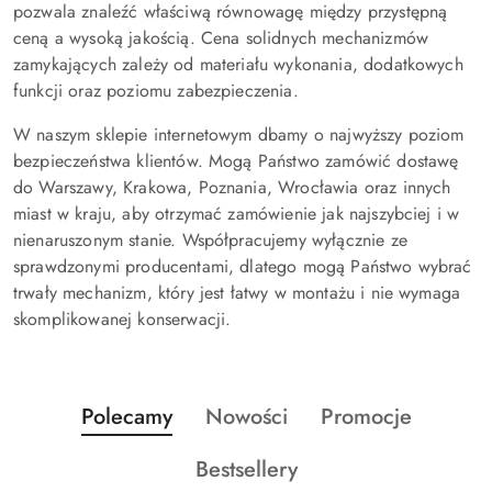
pozwala znaleźć właściwą równowagę między przystępną
ceną a wysoką jakością. Cena solidnych mechanizmów
zamykających zależy od materiału wykonania, dodatkowych
funkcji oraz poziomu zabezpieczenia.
W naszym sklepie internetowym dbamy o najwyższy poziom
bezpieczeństwa klientów. Mogą Państwo zamówić dostawę
do Warszawy, Krakowa, Poznania, Wrocławia oraz innych
miast w kraju, aby otrzymać zamówienie jak najszybciej i w
nienaruszonym stanie. Współpracujemy wyłącznie ze
sprawdzonymi producentami, dlatego mogą Państwo wybrać
trwały mechanizm, który jest łatwy w montażu i nie wymaga
skomplikowanej konserwacji.
Produkty
Produkty
Produkty
Polecamy
Nowości
Promocje
Pomiń karuzelę produktów
o
o
o
Produkty
Bestsellery
statusie:
statusie:
statusie: