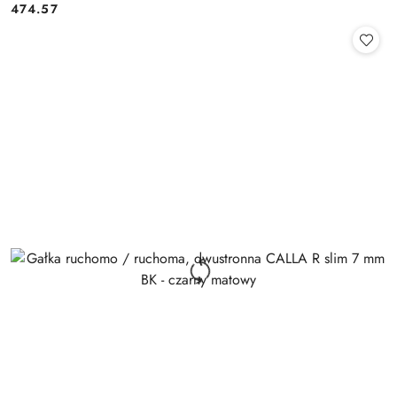
Cena:
474.57