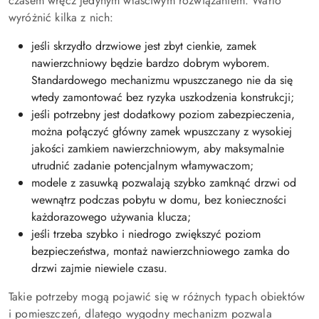
czasem wręcz jedynym właściwym rozwiązaniem. Warto
wyróżnić kilka z nich:
jeśli skrzydło drzwiowe jest zbyt cienkie, zamek
nawierzchniowy będzie bardzo dobrym wyborem.
Standardowego mechanizmu wpuszczanego nie da się
wtedy zamontować bez ryzyka uszkodzenia konstrukcji;
jeśli potrzebny jest dodatkowy poziom zabezpieczenia,
można połączyć główny zamek wpuszczany z wysokiej
jakości zamkiem nawierzchniowym, aby maksymalnie
utrudnić zadanie potencjalnym włamywaczom;
modele z zasuwką pozwalają szybko zamknąć drzwi od
wewnątrz podczas pobytu w domu, bez konieczności
każdorazowego używania klucza;
jeśli trzeba szybko i niedrogo zwiększyć poziom
bezpieczeństwa, montaż nawierzchniowego zamka do
drzwi zajmie niewiele czasu.
Takie potrzeby mogą pojawić się w różnych typach obiektów
i pomieszczeń, dlatego wygodny mechanizm pozwala