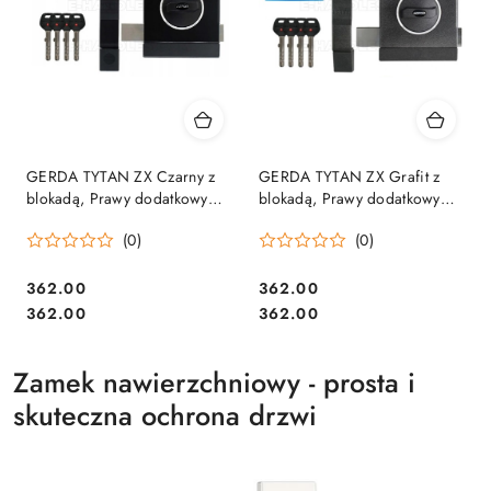
GERDA TYTAN ZX Czarny z
GERDA TYTAN ZX Grafit z
blokadą, Prawy dodatkowy
blokadą, Prawy dodatkowy
zamek nawierzchniowy
zamek nawierzchniowy
(0)
(0)
Cena:
Cena:
362.00
362.00
Cena:
Cena:
362.00
362.00
Zamek nawierzchniowy - prosta i
skuteczna ochrona drzwi