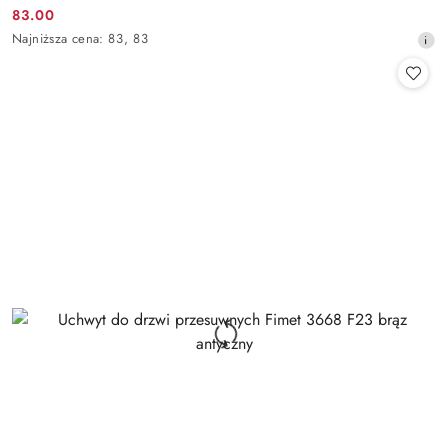
Cena
83.00
promocyjna:
promocyjna:
Najniższa
Najniższa cena:
83
,
83
cena
z
30
dni
przed
obniżką