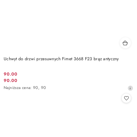
Uchwyt do drzwi przesuwnych Fimet 3668 F23 brąz antyczny
Cena
90.00
Cena
90.00
promocyjna:
promocyjna:
Najniższa
Najniższa cena:
90
,
90
cena
z
30
dni
przed
obniżką