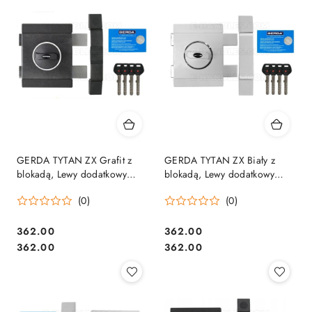
GERDA TYTAN ZX Grafit z
GERDA TYTAN ZX Biały z
blokadą, Lewy dodatkowy
blokadą, Lewy dodatkowy
zamek nawierzchniowy
zamek nawierzchniowy
(0)
(0)
Cena:
Cena:
362.00
362.00
Cena:
Cena:
362.00
362.00