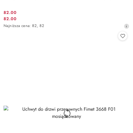
Cena
82.00
Cena
82.00
promocyjna:
promocyjna:
Najniższa
Najniższa cena:
82
,
82
cena
z
30
dni
przed
obniżką