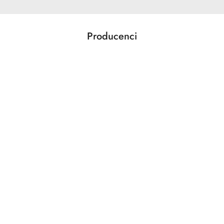
Producenci
Pomiń karuzelę producentów
ABLOY
ABUS
AGAS
AGB
AMIG