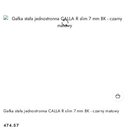
Gałka stała jednostronna CALLA R slim 7 mm BK - czarny matowy
Cena:
474.57