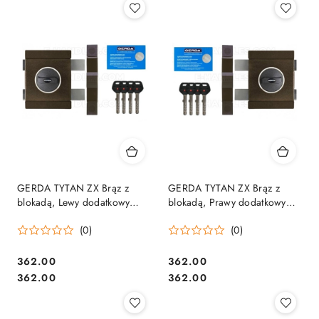
GERDA TYTAN ZX Brąz z
GERDA TYTAN ZX Brąz z
blokadą, Lewy dodatkowy
blokadą, Prawy dodatkowy
zamek nawierzchniowy
zamek nawierzchniowy
(0)
(0)
Cena:
Cena:
362.00
362.00
Cena:
Cena:
362.00
362.00