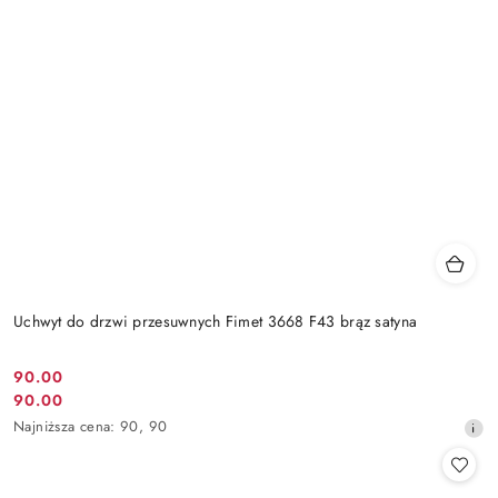
Uchwyt do drzwi przesuwnych Fimet 3668 F43 brąz satyna
Cena
90.00
Cena
90.00
promocyjna:
promocyjna:
Najniższa
Najniższa cena:
90
,
90
cena
z
30