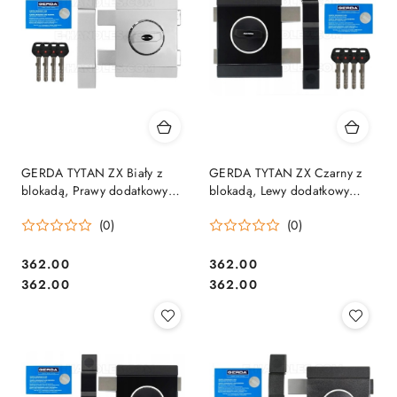
GERDA TYTAN ZX Biały z
GERDA TYTAN ZX Czarny z
blokadą, Prawy dodatkowy
blokadą, Lewy dodatkowy
zamek nawierzchniowy
zamek nawierzchniowy
(0)
(0)
Cena:
Cena:
362.00
362.00
Cena:
Cena:
362.00
362.00