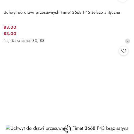
Uchwyt do drzwi przesuwnych Fimet 3668 F45 żelazo antyczne
Cena
83.00
Cena
83.00
promocyjna:
promocyjna:
Najniższa
Najniższa cena:
83
,
83
cena
z
30
dni
przed
obniżką