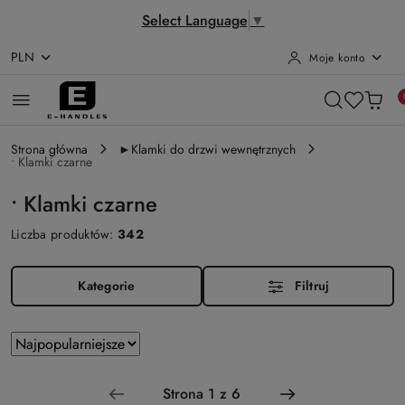
Select Language
▼
PLN
Moje konto
Przejdź do treści głównej
Przejdź do wyszukiwarki
Przejdź do moje konto
Przejdź do menu głównego
Przejdź do stopki
Strona główna
►Klamki do drzwi wewnętrznych
• Klamki czarne
• Klamki czarne
Liczba produktów:
342
Kategorie
Filtruj
Zastosowano
Sortuj
według
sortowanie:
Najpopularniejsze.