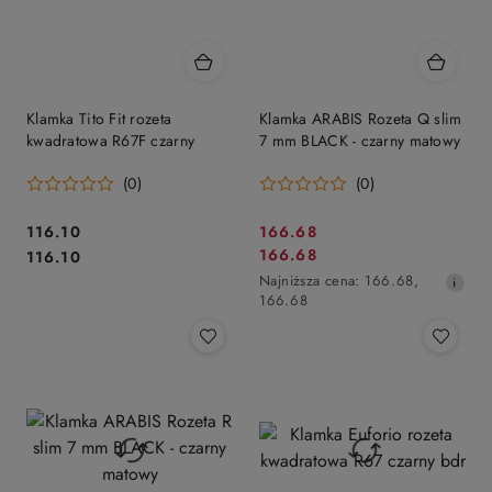
Klamka Tito Fit rozeta
Klamka ARABIS Rozeta Q slim
kwadratowa R67F czarny
7 mm BLACK - czarny matowy
(0)
(0)
Cena:
Cena
116.10
166.68
Cena:
Cena
166.68
116.10
promocyjna:
promocyjna:
Najniższa
Najniższa cena:
166.68
,
cena
166.68
z
30
dni
przed
obniżką