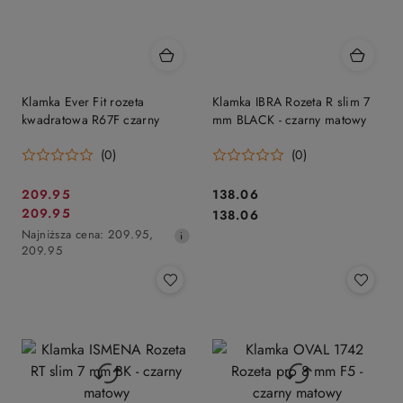
Klamka Ever Fit rozeta
Klamka IBRA Rozeta R slim 7
kwadratowa R67F czarny
mm BLACK - czarny matowy
(0)
(0)
Cena
Cena:
209.95
138.06
Cena
Cena:
209.95
promocyjna:
138.06
promocyjna:
Najniższa
Najniższa cena:
209.95
,
cena
209.95
z
30
dni
przed
obniżką