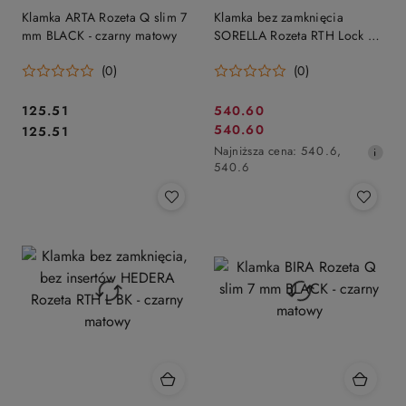
Klamka ARTA Rozeta Q slim 7
Klamka bez zamknięcia
mm BLACK - czarny matowy
SORELLA Rozeta RTH Lock BK
- czarny matowy
(0)
(0)
Cena:
Cena
125.51
540.60
Cena:
Cena
540.60
125.51
promocyjna:
promocyjna:
Najniższa
Najniższa cena:
540.6
,
cena
540.6
z
30
dni
przed
obniżką