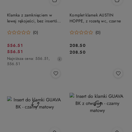
Klamka z zamknięciem w
Komplet klamek AUSTIN
lewej rękojeści, bez insertów
HOPPE, z rozetą wc, czarne
GUAVA ROZETA RTH L BK
(0)
(0)
LEFT - czarny matowy
Cena
Cena:
556.51
208.50
Cena
Cena:
556.51
promocyjna:
208.50
promocyjna:
Najniższa
Najniższa cena:
556.51
,
cena
556.51
z
30
dni
przed
obniżką