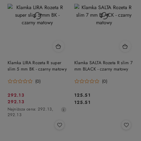
obniżką
obniżką
Klamka LIRA Rozeta R super
Klamka SALTA Rozeta R slim 7
slim 5 mm BK - czarny matowy
mm BLACK - czarny matowy
(0)
(0)
Cena
Cena:
292.13
125.51
Cena
Cena:
292.13
promocyjna:
125.51
promocyjna:
Najniższa
Najniższa cena:
292.13
,
cena
292.13
z
30
dni
przed