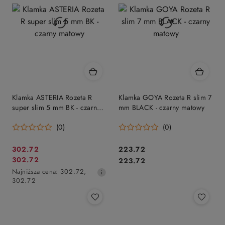
Klamka ASTERIA Rozeta R
Klamka GOYA Rozeta R slim 7
super slim 5 mm BK - czarny
mm BLACK - czarny matowy
matowy
(0)
(0)
Cena
Cena:
302.72
223.72
Cena
Cena:
302.72
promocyjna:
223.72
promocyjna:
Najniższa
Najniższa cena:
302.72
,
cena
302.72
z
30
dni
przed