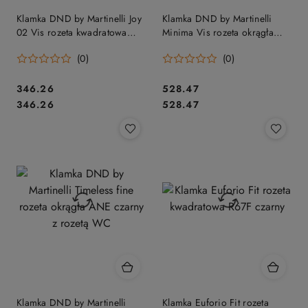
Klamka DND by Martinelli Joy
Klamka DND by Martinelli
02 Vis rozeta kwadratowa
Minima Vis rozeta okrągła
czarny
chrom/czarny z rozetą WC
(0)
(0)
Cena:
Cena:
346.26
528.47
Cena:
Cena:
346.26
528.47
Klamka DND by Martinelli
Klamka Euforio Fit rozeta