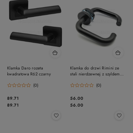
przed
obniżką
Klamka Daro rozeta
Klamka do drzwi Rimini ze
kwadratowa R62 czarny
stali nierdzewnej z szyldem
okrągłym, czarna
(0)
(0)
Cena:
Cena:
89.71
56.00
Cena:
Cena:
89.71
56.00