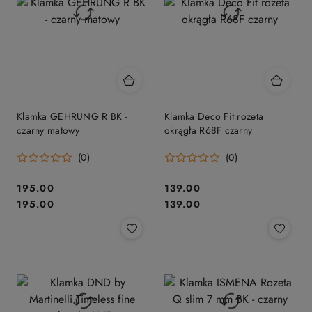
Klamka GEHRUNG R BK -
Klamka Deco Fit rozeta
czarny matowy
okrągła R68F czarny
(0)
(0)
Cena:
Cena:
195.00
139.00
Cena:
Cena:
195.00
139.00