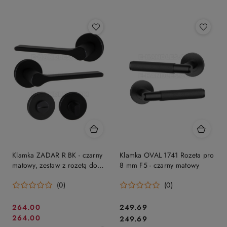
Klamka ZADAR R BK - czarny
Klamka OVAL 1741 Rozeta pro
matowy, zestaw z rozetą do
8 mm F5 - czarny matowy
WC
(0)
(0)
Cena
Cena:
264.00
249.69
Cena
Cena:
264.00
promocyjna:
249.69