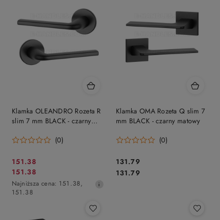
Klamka OLEANDRO Rozeta R
Klamka OMA Rozeta Q slim 7
slim 7 mm BLACK - czarny
mm BLACK - czarny matowy
matowy
(0)
(0)
Cena
Cena:
151.38
131.79
Cena
Cena:
151.38
promocyjna:
131.79
promocyjna:
Najniższa
Najniższa cena:
151.38
,
cena
151.38
z
30
dni