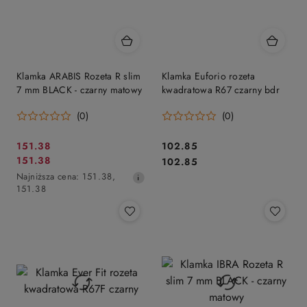
Klamka ARABIS Rozeta R slim
Klamka Euforio rozeta
7 mm BLACK - czarny matowy
kwadratowa R67 czarny bdr
(0)
(0)
Cena
Cena:
151.38
102.85
Cena
Cena:
151.38
promocyjna:
102.85
promocyjna:
Najniższa
Najniższa cena:
151.38
,
cena
151.38
z
30
dni
przed
obniżką