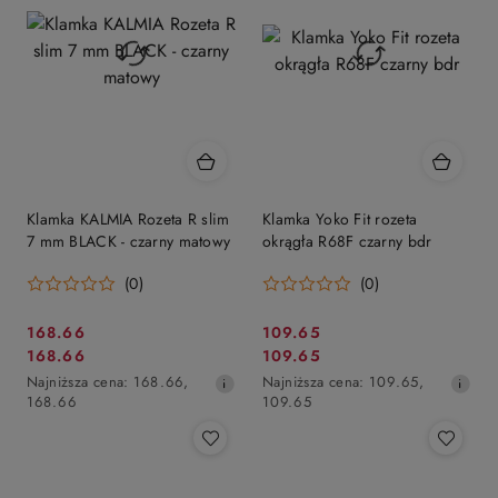
obniżką
Klamka KALMIA Rozeta R slim
Klamka Yoko Fit rozeta
7 mm BLACK - czarny matowy
okrągła R68F czarny bdr
(0)
(0)
Cena
Cena
168.66
109.65
Cena
Cena
168.66
109.65
promocyjna:
promocyjna:
promocyjna:
Najniższa
promocyjna:
Najniższa
Najniższa cena:
168.66
,
Najniższa cena:
109.65
,
cena
cena
168.66
109.65
z
z
30
30
dni
dni
przed
przed