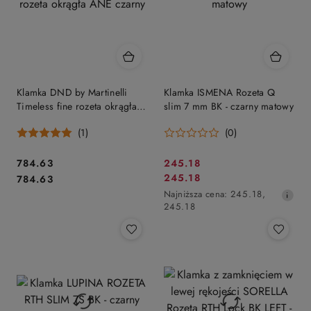
Klamka DND by Martinelli
Klamka ISMENA Rozeta Q
Timeless fine rozeta okrągła
slim 7 mm BK - czarny matowy
ANE czarny
(1)
(0)
Cena:
Cena
784.63
245.18
Cena:
Cena
245.18
784.63
promocyjna:
promocyjna:
Najniższa
Najniższa cena:
245.18
,
cena
245.18
z
30
dni
przed
obniżką