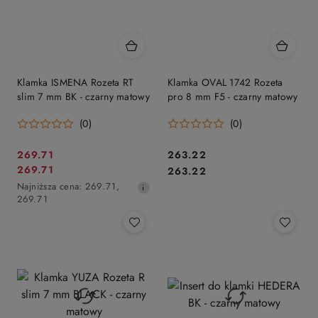
Klamka ISMENA Rozeta RT
Klamka OVAL 1742 Rozeta
slim 7 mm BK - czarny matowy
pro 8 mm F5 - czarny matowy
(0)
(0)
Cena
Cena:
269.71
263.22
Cena
Cena:
269.71
promocyjna:
263.22
promocyjna:
Najniższa
Najniższa cena:
269.71
,
cena
269.71
z
30
dni
przed
obniżką