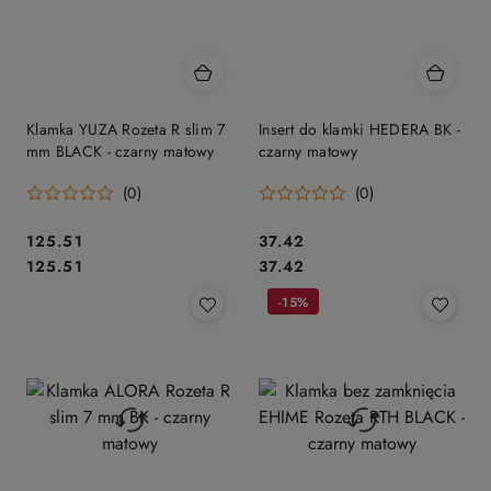
Klamka YUZA Rozeta R slim 7
Insert do klamki HEDERA BK -
mm BLACK - czarny matowy
czarny matowy
(0)
(0)
Cena:
Cena:
125.51
37.42
Cena:
Cena:
125.51
37.42
-15%