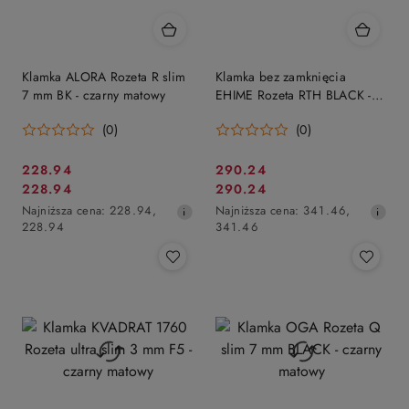
Klamka ALORA Rozeta R slim
Klamka bez zamknięcia
7 mm BK - czarny matowy
EHIME Rozeta RTH BLACK -
czarny matowy
(0)
(0)
Cena
Cena
228.94
290.24
Cena
Cena
228.94
290.24
promocyjna:
promocyjna:
promocyjna:
Najniższa
promocyjna:
Najniższa
Najniższa cena:
228.94
,
Najniższa cena:
341.46
,
cena
cena
228.94
341.46
z
z
30
30
dni
dni
przed
przed
obniżką
obniżką