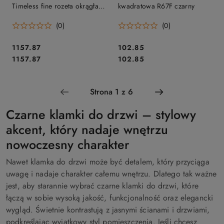
Timeless fine rozeta okrągła
kwadratowa R67F czarny
ANE czarny z rozetą WC
(0)
(0)
Cena:
Cena:
1157.87
102.85
Cena:
Cena:
1157.87
102.85
Czarne klamki do drzwi – stylowy
akcent, który nadaje wnętrzu
nowoczesny charakter
Nawet klamka do drzwi może być detalem, który przyciąga
uwagę i nadaje charakter całemu wnętrzu. Dlatego tak ważne
jest, aby starannie wybrać czarne klamki do drzwi, które
łączą w sobie wysoką jakość, funkcjonalność oraz elegancki
wygląd. Świetnie kontrastują z jasnymi ścianami i drzwiami,
podkreślając wyjątkowy styl pomieszczenia. Jeśli chcesz