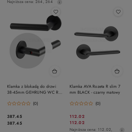
promocyjna:
Najniższa
Najniższa cena:
264
,
264
cena
z
30
dni
przed
obniżką
Klamka z blokadą do drzwi
Klamka AVA Rozeta R slim 7
38-45mm GEHRUNG WC R
mm BLACK - czarny matowy
Lock BK - czarny matowy
(0)
(0)
Cena:
Cena
387.45
112.02
Cena:
Cena
112.02
387.45
promocyjna:
promocyjna:
Najniższa
Najniższa cena:
112.02
,