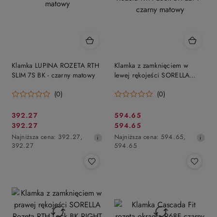
Klamka LUPINA ROZETA RTH
Klamka z zamknięciem w
SLIM 7S BK - czarny matowy
lewej rękojeści SORELLA
Rozeta RTH Lock BK LEFT -
(0)
(0)
czarny matowy
Cena
Cena
392.27
594.65
Cena
Cena
392.27
594.65
promocyjna:
promocyjna:
promocyjna:
Najniższa
promocyjna:
Najniższa
Najniższa cena:
392.27
,
Najniższa cena:
594.65
,
cena
cena
392.27
594.65
z
z
30
30
dni
dni
przed
przed
obniżką
obniżką