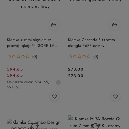
Klamka z zamknięciem w
Klamka Cascada Fit rozeta
prawej rękojeści SORELLA
okrągła R68F czarny
Rozeta RTH Lock BK RIGHT -
(0)
(0)
czarny matowy
Cena
Cena:
594.65
273.00
Cena
Cena:
594.65
promocyjna:
273.00
promocyjna:
Najniższa
Najniższa cena:
594.65
,
cena
594.65
z
30
dni
przed
obniżką