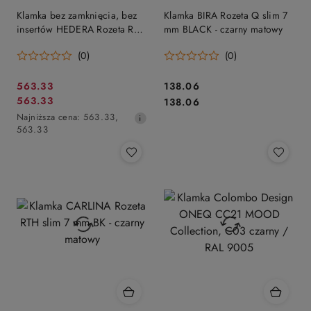
Klamka bez zamknięcia, bez
Klamka BIRA Rozeta Q slim 7
insertów HEDERA Rozeta RTH
mm BLACK - czarny matowy
L BK - czarny matowy
(0)
(0)
Cena
Cena:
563.33
138.06
Cena
Cena:
563.33
promocyjna:
138.06
promocyjna:
Najniższa
Najniższa cena:
563.33
,
cena
563.33
z
30
dni
przed
obniżką