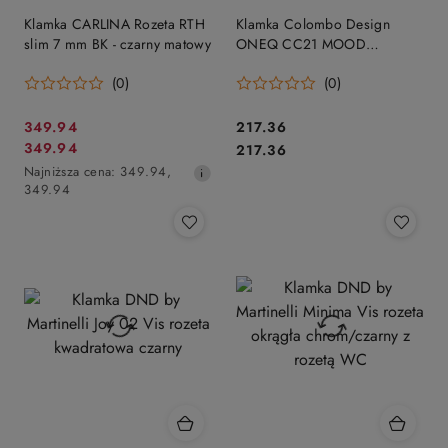
Klamka CARLINA Rozeta RTH
Klamka Colombo Design
slim 7 mm BK - czarny matowy
ONEQ CC21 MOOD
Collection, C03 czarny / RAL
(0)
(0)
9005
Cena
Cena:
349.94
217.36
Cena
Cena:
349.94
promocyjna:
217.36
promocyjna:
Najniższa
Najniższa cena:
349.94
,
cena
349.94
z
30
dni
przed
obniżką