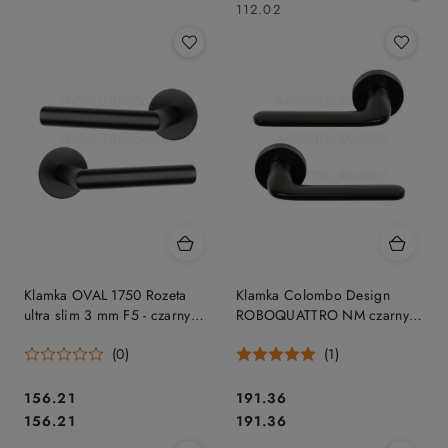
cena
112.02
z
30
dni
przed
obniżką
Klamka OVAL 1750 Rozeta
Klamka Colombo Design
ultra slim 3 mm F5 - czarny
ROBOQUATTRO NM czarny
matowy
mat
(0)
(1)
Cena:
Cena:
156.21
191.36
Cena:
Cena:
156.21
191.36