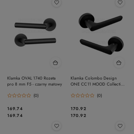
Klamka OVAL 1740 Rozeta
Klamka Colombo Design
pro 8 mm F5 - czarny matowy
ONE CC11 MOOD Collection,
C03 czarny / RAL 9005
(0)
(0)
Cena:
Cena:
169.74
170.92
Cena:
Cena:
169.74
170.92