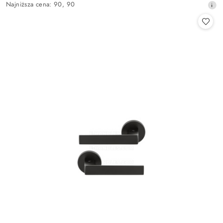
promocyjna:
Najniższa
Najniższa cena:
90
,
90
cena
z
30
dni
przed
obniżką