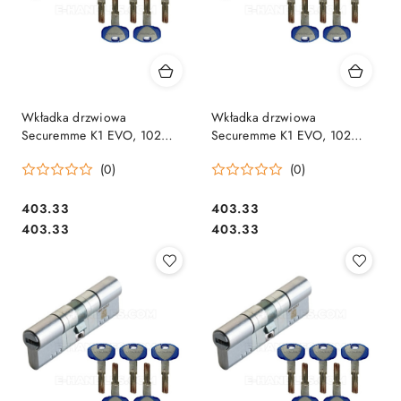
Wkładka drzwiowa
Wkładka drzwiowa
Securemme K1 EVO, 102
Securemme K1 EVO, 102
(41x61) klucz-klucz, matowy
(46x55) klucz-klucz, matowy
(0)
(0)
chrom
chrom
Cena:
Cena:
403.33
403.33
Cena:
Cena:
403.33
403.33