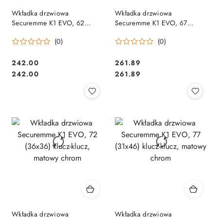
Wkładka drzwiowa
Wkładka drzwiowa
Securemme K1 EVO, 62
Securemme K1 EVO, 67
(31x31) klucz-klucz, matowy
(31x36) klucz-klucz, matowy
(0)
(0)
chrom
chrom
Cena:
Cena:
242.00
261.89
Cena:
Cena:
242.00
261.89
Wkładka drzwiowa
Wkładka drzwiowa