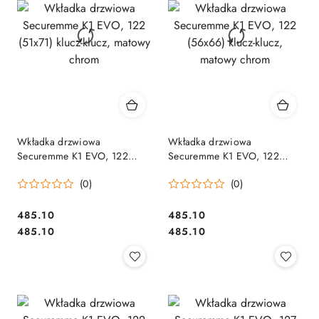
Wkładka drzwiowa
Wkładka drzwiowa
Securemme K1 EVO, 122
Securemme K1 EVO, 122
(51x71) klucz-klucz, matowy
(56x66) klucz-klucz, matowy
(0)
(0)
chrom
chrom
Cena:
Cena:
485.10
485.10
Cena:
Cena:
485.10
485.10