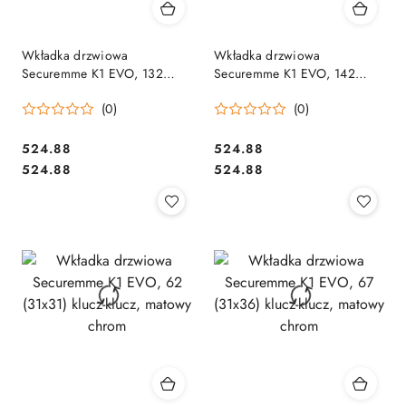
Wkładka drzwiowa
Wkładka drzwiowa
Securemme K1 EVO, 132
Securemme K1 EVO, 142
(66x66) klucz-klucz, matowy
(71x71) klucz-klucz, matowy
(0)
(0)
chrom
chrom
Cena:
Cena:
524.88
524.88
Cena:
Cena:
524.88
524.88