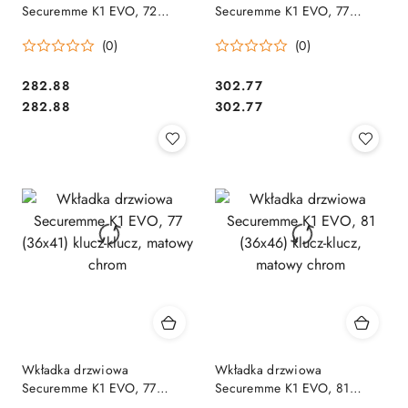
Securemme K1 EVO, 72
Securemme K1 EVO, 77
(36x36) klucz-klucz, matowy
(31x46) klucz-klucz, matowy
(0)
(0)
chrom
chrom
Cena:
Cena:
282.88
302.77
Cena:
Cena:
282.88
302.77
Wkładka drzwiowa
Wkładka drzwiowa
Securemme K1 EVO, 77
Securemme K1 EVO, 81
(36x41) klucz-klucz, matowy
(36x46) klucz-klucz, matowy