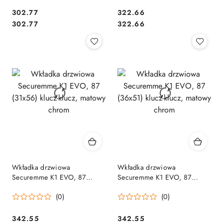
Cena:
Cena:
302.77
322.66
Cena:
Cena:
302.77
322.66
Wkładka drzwiowa
Wkładka drzwiowa
Securemme K1 EVO, 87
Securemme K1 EVO, 87
(31x56) klucz-klucz, matowy
(36x51) klucz-klucz, matowy
(0)
(0)
chrom
chrom
Cena:
Cena:
342.55
342.55