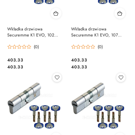
Wkładka drzwiowa
Wkładka drzwiowa
Securemme K1 EVO, 102
Securemme K1 EVO, 107
(51x51) klucz-klucz, matowy
(31x76) klucz-klucz, matowy
(0)
(0)
chrom
chrom
Cena:
Cena:
403.33
403.33
Cena:
Cena:
403.33
403.33