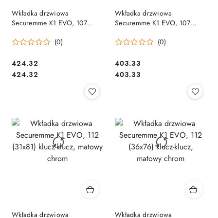
Wkładka drzwiowa
Wkładka drzwiowa
Securemme K1 EVO, 107
Securemme K1 EVO, 107
(46x61) klucz-klucz, matowy
(51x56) klucz-klucz, matowy
(0)
(0)
chrom
chrom
Cena:
Cena:
424.32
403.33
Cena:
Cena:
424.32
403.33
Wkładka drzwiowa
Wkładka drzwiowa