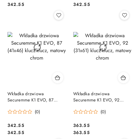
Cena:
Cena:
342.55
342.55
Wkładka drzwiowa
Wkładka drzwiowa
Securemme K1 EVO, 87
Securemme K1 EVO, 92
(41x46) klucz-klucz, matowy
(31x61) klucz-klucz, matowy
(0)
(0)
chrom
chrom
Cena:
Cena:
342.55
363.55
Cena:
Cena:
342.55
363.55