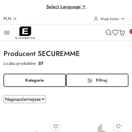
Select Language
▼
PLN
Moje konto
Przejdź do treści głównej
Przejdź do wyszukiwarki
Przejdź do moje konto
Przejdź do menu głównego
Przejdź do stopki
Producent SECUREMME
Liczba produktów:
57
Kategorie
Filtruj
Zastosowano
Sortuj
według
sortowanie:
Najpopularniejsze.