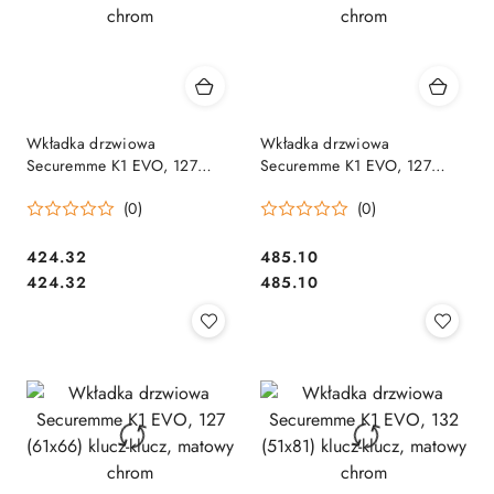
Wkładka drzwiowa
Wkładka drzwiowa
Securemme K1 EVO, 127
Securemme K1 EVO, 127
(51x76) klucz-klucz, matowy
(56x71) klucz-klucz, matowy
(0)
(0)
chrom
chrom
Cena:
Cena:
424.32
485.10
Cena:
Cena:
424.32
485.10