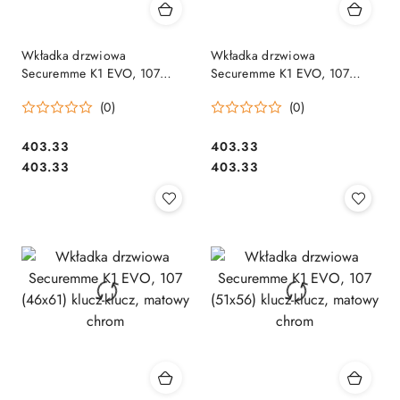
Wkładka drzwiowa
Wkładka drzwiowa
Securemme K1 EVO, 107
Securemme K1 EVO, 107
(36x71) klucz-klucz, matowy
(41x66) klucz-klucz, matowy
(0)
(0)
chrom
chrom
Cena:
Cena:
403.33
403.33
Cena:
Cena:
403.33
403.33