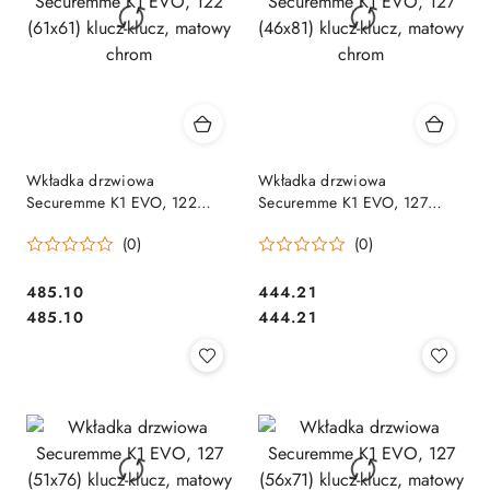
Wkładka drzwiowa
Wkładka drzwiowa
Securemme K1 EVO, 122
Securemme K1 EVO, 127
(61x61) klucz-klucz, matowy
(46x81) klucz-klucz, matowy
(0)
(0)
chrom
chrom
Cena:
Cena:
485.10
444.21
Cena:
Cena:
485.10
444.21