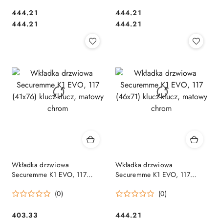
Cena:
Cena:
444.21
444.21
Cena:
Cena:
444.21
444.21
Wkładka drzwiowa
Wkładka drzwiowa
Securemme K1 EVO, 117
Securemme K1 EVO, 117
(41x76) klucz-klucz, matowy
(46x71) klucz-klucz, matowy
(0)
(0)
chrom
chrom
Cena:
Cena:
403.33
444.21