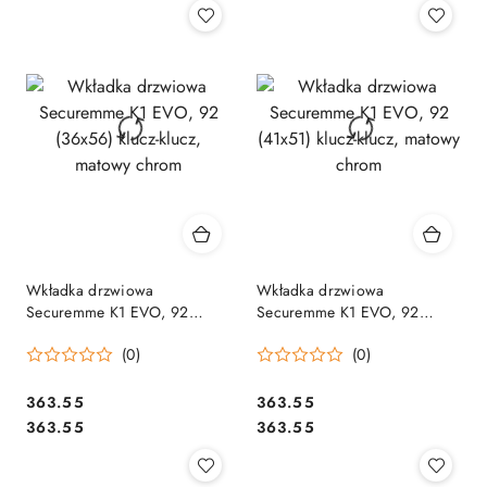
Wkładka drzwiowa
Wkładka drzwiowa
Securemme K1 EVO, 92
Securemme K1 EVO, 92
(36x56) klucz-klucz, matowy
(41x51) klucz-klucz, matowy
(0)
(0)
chrom
chrom
Cena:
Cena:
363.55
363.55
Cena:
Cena:
363.55
363.55