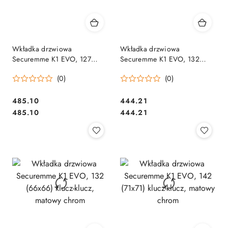
Wkładka drzwiowa
Wkładka drzwiowa
Securemme K1 EVO, 127
Securemme K1 EVO, 132
(61x66) klucz-klucz, matowy
(51x81) klucz-klucz, matowy
(0)
(0)
chrom
chrom
Cena:
Cena:
485.10
444.21
Cena:
Cena:
485.10
444.21