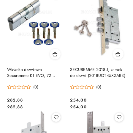
Wkładka drzwiowa
SECUREMME 2018U, zamek
Securemme K1 EVO, 72
do drzwi (2018UOT45XXAB3)
(31x41) klucz-klucz, matowy
(0)
(0)
chrom
Cena:
Cena:
282.88
254.00
Cena:
Cena:
282.88
254.00