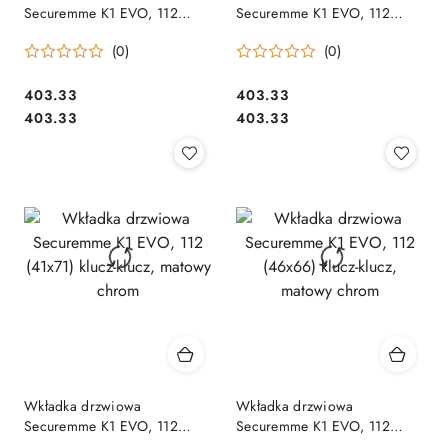
Securemme K1 EVO, 112
Securemme K1 EVO, 112
(31x81) klucz-klucz, matowy
(36x76) klucz-klucz, matowy
(0)
(0)
chrom
chrom
Cena:
Cena:
403.33
403.33
Cena:
Cena:
403.33
403.33
Wkładka drzwiowa
Wkładka drzwiowa
Securemme K1 EVO, 112
Securemme K1 EVO, 112
(41x71) klucz-klucz, matowy
(46x66) klucz-klucz, matowy