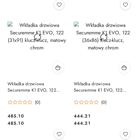
Wkładka drzwiowa
Wkładka drzwiowa
Securemme K1 EVO, 122
Securemme K1 EVO, 122
(31x91) klucz-klucz, matowy
(36x86) klucz-klucz, matowy
(0)
(0)
chrom
chrom
Cena:
Cena:
485.10
444.21
Cena:
Cena:
485.10
444.21