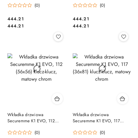
(0)
(0)
chrom
chrom
Cena:
Cena:
444.21
444.21
Cena:
Cena:
444.21
444.21
Wkładka drzwiowa
Wkładka drzwiowa
Securemme K1 EVO, 112
Securemme K1 EVO, 117
(56x56) klucz-klucz, matowy
(36x81) klucz-klucz, matowy
(0)
(0)
chrom
chrom