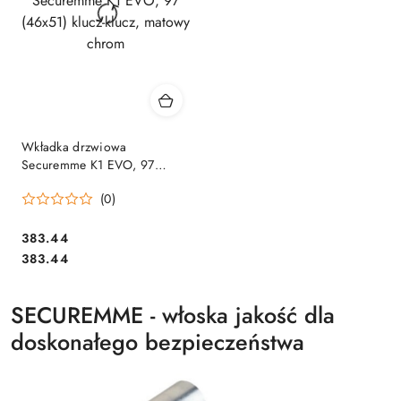
Wkładka drzwiowa
Securemme K1 EVO, 97
(46x51) klucz-klucz, matowy
(0)
chrom
Cena:
383.44
Cena:
383.44
SECUREMME - włoska jakość dla
doskonałego bezpieczeństwa