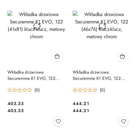
Wkładka drzwiowa
Wkładka drzwiowa
Securemme K1 EVO, 122
Securemme K1 EVO, 122
(41x81) klucz-klucz, matowy
(46x76) klucz-klucz, matowy
(0)
(0)
chrom
chrom
Cena:
Cena:
403.33
444.21
Cena:
Cena:
403.33
444.21