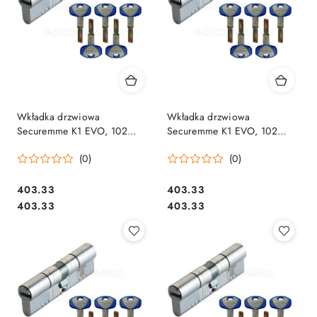
Wkładka drzwiowa
Wkładka drzwiowa
Securemme K1 EVO, 102
Securemme K1 EVO, 102
(31x71) klucz-klucz, matowy
(36x66) klucz-klucz, matowy
(0)
(0)
chrom
chrom
Cena:
Cena:
403.33
403.33
Cena:
Cena:
403.33
403.33