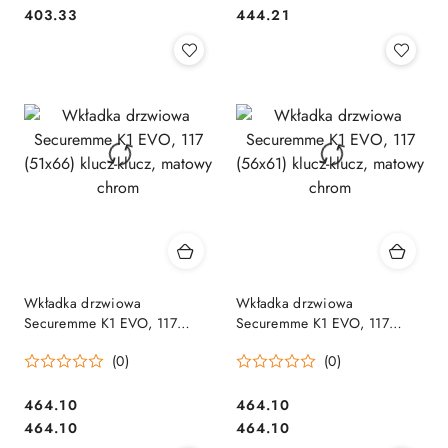
Cena:
Cena:
403.33
444.21
Wkładka drzwiowa
Wkładka drzwiowa
Securemme K1 EVO, 117
Securemme K1 EVO, 117
(51x66) klucz-klucz, matowy
(56x61) klucz-klucz, matowy
(0)
(0)
chrom
chrom
Cena:
Cena:
464.10
464.10
Cena:
Cena:
464.10
464.10