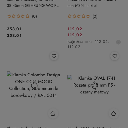
38-45mm GEHRUNG WC R
mm MSN - nikiel
Lock 4mm SS - stal
(0)
(0)
nierdzewna matowa, do drzwi
38-45mm
Cena:
Cena
353.01
112.02
Cena:
Cena
112.02
353.01
promocyjna:
promocyjna:
Najniższa
Najniższa cena:
112.02
,
cena
112.02
z
30
dni
przed
obniżką