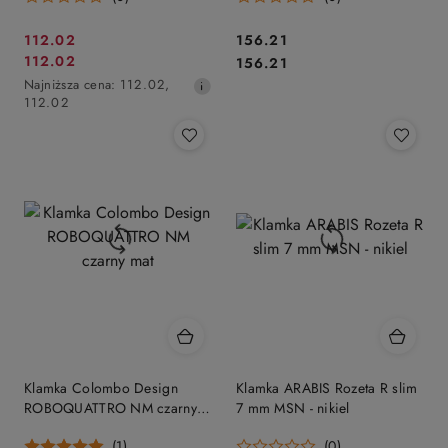
Cena
Cena:
112.02
156.21
Cena
Cena:
112.02
promocyjna:
156.21
promocyjna:
Najniższa
Najniższa cena:
112.02
,
cena
112.02
z
30
dni
przed
obniżką
Klamka Colombo Design
Klamka ARABIS Rozeta R slim
ROBOQUATTRO NM czarny
7 mm MSN - nikiel
mat
(1)
(0)