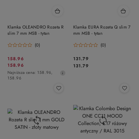
Klamka OLEANDRO Rozeta R
Klamka EURA Rozeta Q slim 7
slim 7 mm MSB - tytan
mm MSB - tytan
(0)
(0)
Cena
Cena:
158.96
131.79
Cena
Cena:
158.96
promocyjna:
131.79
promocyjna:
Najniższa
Najniższa cena:
158.96
,
cena
158.96
z
30
dni
przed
obniżką