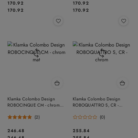
Cena:
Cena:
170.92
170.92
Cena:
Cena:
170.92
170.92
Klamka Colombo Design
Klamka Colombo Design
ROBOCINQUE CM - chrom
ROBOQUATTRO S, CR -
mat
chrom
(2)
(0)
Cena:
Cena:
246.48
255.84
Cena:
Cena:
246.48
255.84