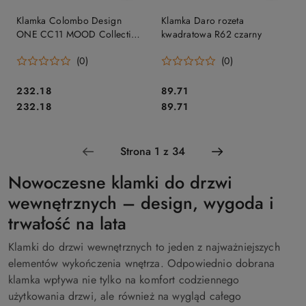
Klamka Colombo Design
Klamka Daro rozeta
ONE CC11 MOOD Collection,
kwadratowa R62 czarny
C22 fioletowy / RAL 4005
(0)
(0)
Cena:
Cena:
232.18
89.71
Cena:
Cena:
232.18
89.71
Nowoczesne klamki do drzwi
wewnętrznych – design, wygoda i
trwałość na lata
Klamki do drzwi wewnętrznych to jeden z najważniejszych
elementów wykończenia wnętrza. Odpowiednio dobrana
klamka wpływa nie tylko na komfort codziennego
użytkowania drzwi, ale również na wygląd całego