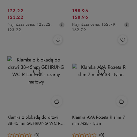
Cena
Cena
123.22
158.96
Cena
Cena
123.22
158.96
promocyjna:
promocyjna:
promocyjna:
Najniższa
promocyjna:
Najniższa
Najniższa cena:
123.22
,
Najniższa cena:
162.79
,
cena
cena
123.22
162.79
z
z
30
30
dni
dni
przed
przed
obniżką
obniżką
Klamka z blokadą do drzwi
Klamka AVA Rozeta R slim 7
38-45mm GEHRUNG WC R
mm MSB - tytan
Lock BK - czarny matowy
(0)
(0)