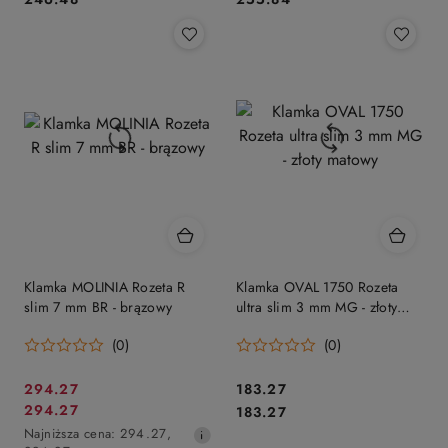
Klamka MOLINIA Rozeta R
Klamka OVAL 1750 Rozeta
slim 7 mm BR - brązowy
ultra slim 3 mm MG - złoty
matowy
(0)
(0)
Cena
Cena:
294.27
183.27
Cena
Cena:
294.27
promocyjna:
183.27
promocyjna:
Najniższa
Najniższa cena:
294.27
,