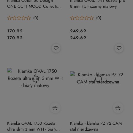
Klamka Colombo Design
Klamka OVAL 1741 Rozeta pro
ONE CC11 MOOD Collection,
8 mm F5 - czarny matowy
C06 niebieski borówkowy /
(0)
(0)
RAL 5014
Cena:
Cena:
170.92
249.69
Cena:
Cena:
170.92
249.69
Klamka OVAL 1750 Rozeta
Klamko - klamka PZ 72 CAM
ultra slim 3 mm WH - biały
stal nierdzewna