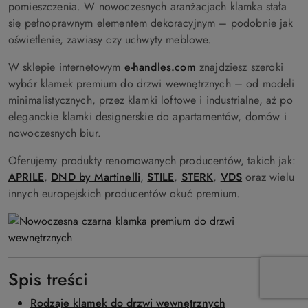
pomieszczenia. W nowoczesnych aranżacjach klamka stała
się pełnoprawnym elementem dekoracyjnym – podobnie jak
oświetlenie, zawiasy czy uchwyty meblowe.
W sklepie internetowym
e-handles.com
znajdziesz szeroki
wybór klamek premium do drzwi wewnętrznych – od modeli
minimalistycznych, przez klamki loftowe i industrialne, aż po
eleganckie klamki designerskie do apartamentów, domów i
nowoczesnych biur.
Oferujemy produkty renomowanych producentów, takich jak:
APRILE
,
DND by Martinelli
,
STILE
,
STERK
,
VDS
oraz wielu
innych europejskich producentów okuć premium.
Spis treści
Rodzaje klamek do drzwi wewnętrznych