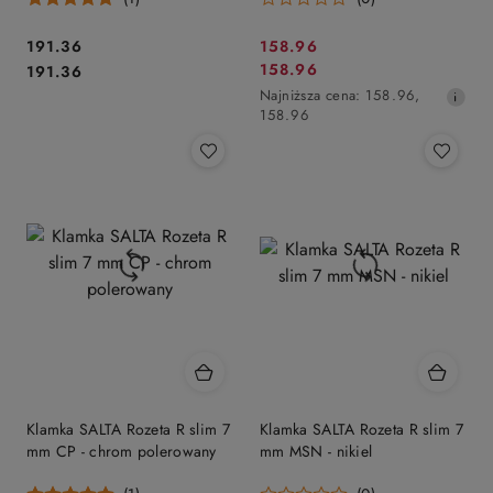
Cena:
Cena
191.36
158.96
Cena:
Cena
158.96
191.36
promocyjna:
promocyjna:
Najniższa
Najniższa cena:
158.96
,
cena
158.96
z
30
dni
przed
obniżką
Klamka SALTA Rozeta R slim 7
Klamka SALTA Rozeta R slim 7
mm CP - chrom polerowany
mm MSN - nikiel