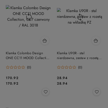
Klamka Colombo Design
Klamka U90R - stal
ONE CC11 MOOD Collection,
nierdzewna, zestaw z rozetą
C07 czerwony / RAL 3018
na wkładkę PZ
(0)
(0)
Cena:
Cena:
170.92
28.94
Cena:
Cena:
170.92
28.94