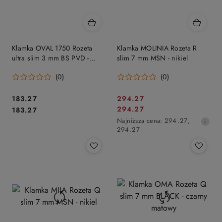
Klamka OVAL 1750 Rozeta
Klamka MOLINIA Rozeta R
ultra slim 3 mm BS PVD -
slim 7 mm MSN - nikiel
bazaltowy PVD
(0)
(0)
Cena:
Cena
183.27
294.27
Cena:
Cena
294.27
183.27
promocyjna:
promocyjna:
Najniższa
Najniższa cena:
294.27
,
cena
294.27
z
30
dni
przed
obniżką