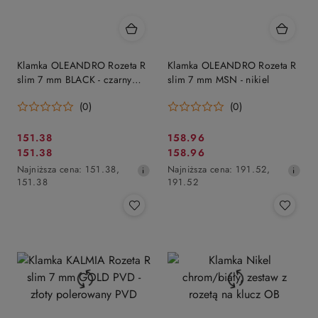
Klamka OLEANDRO Rozeta R
Klamka OLEANDRO Rozeta R
slim 7 mm BLACK - czarny
slim 7 mm MSN - nikiel
matowy
(0)
(0)
Cena
Cena
151.38
158.96
Cena
Cena
151.38
158.96
promocyjna:
promocyjna:
promocyjna:
Najniższa
promocyjna:
Najniższa
Najniższa cena:
151.38
,
Najniższa cena:
191.52
,
cena
cena
151.38
191.52
z
z
30
30
dni
dni
przed
przed
obniżką
obniżką