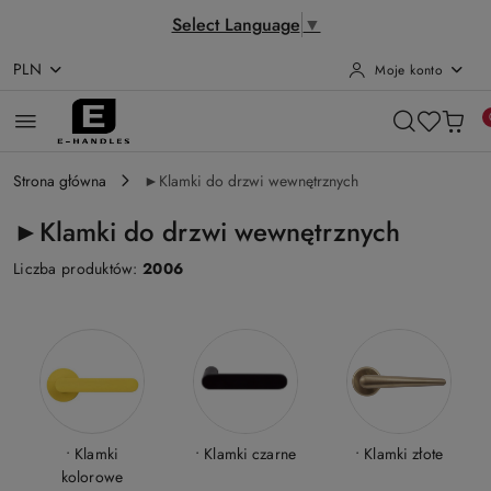
Select Language
▼
PLN
Moje konto
Przejdź do treści głównej
Przejdź do wyszukiwarki
Przejdź do moje konto
Przejdź do menu głównego
Przejdź do stopki
Strona główna
►Klamki do drzwi wewnętrznych
►Klamki do drzwi wewnętrznych
Liczba produktów:
2006
• Klamki
• Klamki czarne
• Klamki złote
kolorowe