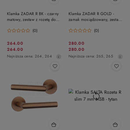
Klamka ZADAR R BK - czarny
Klamka ZADAR R GOLD -
matowy, zestaw z rozetą do
zamak mosiądzowany, zestaw
WC
z rozetą do WC
(0)
(0)
Cena
Cena
264.00
280.00
Cena
Cena
264.00
280.00
promocyjna:
promocyjna:
promocyjna:
Najniższa
promocyjna:
Najniższa
Najniższa cena:
264
,
264
Najniższa cena:
265
,
265
cena
cena
z
z
30
30
dni
dni
przed
przed
obniżką
obniżką