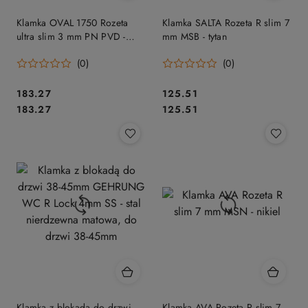
Klamka OVAL 1750 Rozeta
Klamka SALTA Rozeta R slim 7
ultra slim 3 mm PN PVD -
mm MSB - tytan
miedziany PVD
(0)
(0)
Cena:
Cena:
183.27
125.51
Cena:
Cena:
183.27
125.51
Klamka z blokadą do drzwi
Klamka AVA Rozeta R slim 7