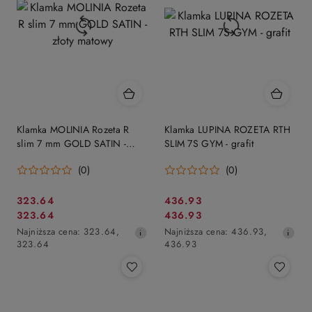
Klamka MOLINIA Rozeta R
Klamka LUPINA ROZETA RTH
slim 7 mm GOLD SATIN -
SLIM 7S GYM - grafit
złoty matowy
(0)
(0)
Cena
Cena
323.64
436.93
Cena
Cena
323.64
436.93
promocyjna:
promocyjna:
promocyjna:
Najniższa
promocyjna:
Najniższa
Najniższa cena:
323.64
,
Najniższa cena:
436.93
,
cena
cena
323.64
436.93
z
z
30
30
dni
dni
przed
przed
obniżką
obniżką