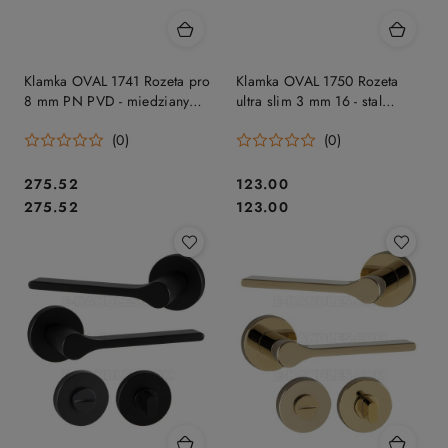
Klamka OVAL 1741 Rozeta pro
Klamka OVAL 1750 Rozeta
8 mm PN PVD - miedziany
ultra slim 3 mm 16 - stal
PVD
nierdzewna
(0)
(0)
Cena:
Cena:
275.52
123.00
Cena:
Cena:
275.52
123.00