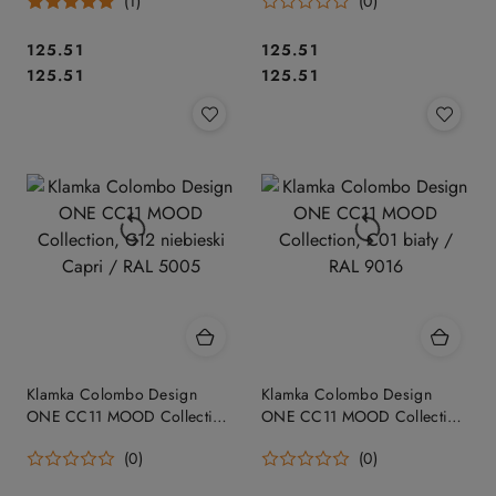
(1)
(0)
Cena:
Cena:
125.51
125.51
Cena:
Cena:
125.51
125.51
Klamka Colombo Design
Klamka Colombo Design
ONE CC11 MOOD Collection,
ONE CC11 MOOD Collection,
C12 niebieski Capri / RAL
C01 biały / RAL 9016
(0)
(0)
5005