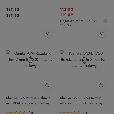
Cena:
Cena
387.45
112.02
Cena:
Cena
112.02
387.45
promocyjna:
promocyjna:
Najniższa
Najniższa cena:
112.02
,
cena
112.02
z
30
dni
przed
obniżką
Klamka AVA Rozeta R slim 7
Klamka OVAL 1750 Rozeta
mm BLACK - czarny matowy
ultra slim 3 mm F5 - czarny
matowy
(0)
(0)