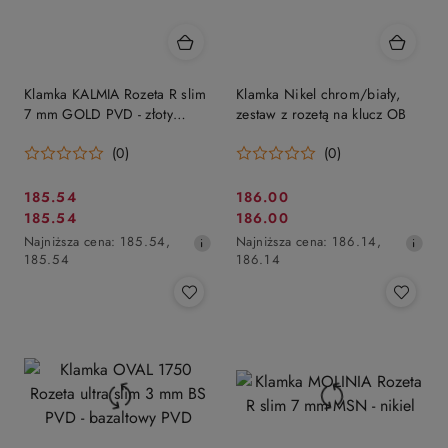
Klamka KALMIA Rozeta R slim
Klamka Nikel chrom/biały,
7 mm GOLD PVD - złoty
zestaw z rozetą na klucz OB
polerowany PVD
(0)
(0)
Cena
Cena
185.54
186.00
Cena
Cena
185.54
186.00
promocyjna:
promocyjna:
promocyjna:
Najniższa
promocyjna:
Najniższa
Najniższa cena:
185.54
,
Najniższa cena:
186.14
,
cena
cena
185.54
186.14
z
z
30
30
dni
dni
przed
przed
obniżką
obniżką