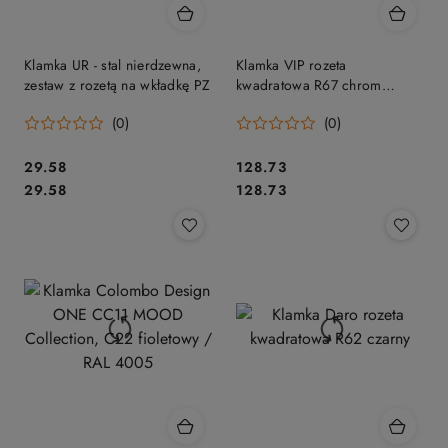
Klamka UR - stal nierdzewna,
Klamka VIP rozeta
zestaw z rozetą na wkładkę PZ
kwadratowa R67 chrom
polerowany
(0)
(0)
Cena:
Cena:
29.58
128.73
Cena:
Cena:
29.58
128.73