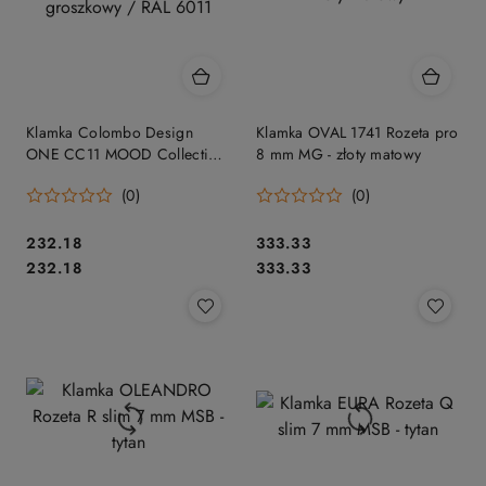
Klamka Colombo Design
Klamka OVAL 1741 Rozeta pro
ONE CC11 MOOD Collection,
8 mm MG - złoty matowy
C13 zielony groszkowy / RAL
(0)
(0)
6011
Cena:
Cena:
232.18
333.33
Cena:
Cena:
232.18
333.33