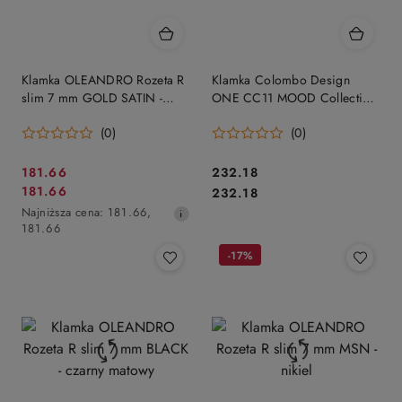
Klamka OLEANDRO Rozeta R
Klamka Colombo Design
slim 7 mm GOLD SATIN -
ONE CC11 MOOD Collection,
złoty matowy
C17 różowy antyczny / RAL
(0)
(0)
3015
Cena
Cena:
181.66
232.18
Cena
Cena:
181.66
promocyjna:
232.18
promocyjna:
Najniższa
Najniższa cena:
181.66
,
cena
181.66
z
-17%
30
dni
przed
obniżką