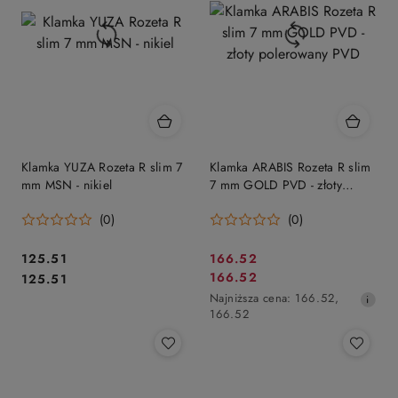
Klamka YUZA Rozeta R slim 7
Klamka ARABIS Rozeta R slim
mm MSN - nikiel
7 mm GOLD PVD - złoty
polerowany PVD
(0)
(0)
Cena:
Cena
125.51
166.52
Cena:
Cena
166.52
125.51
promocyjna:
promocyjna:
Najniższa
Najniższa cena:
166.52
,
cena
166.52
z
30
dni
przed
obniżką