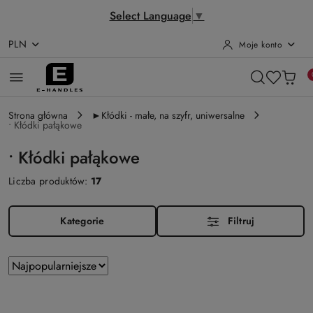
Select Language
▼
PLN
Moje konto
Przejdź do treści głównej
Przejdź do wyszukiwarki
Przejdź do moje konto
Przejdź do menu głównego
Przejdź do stopki
Strona główna
►Kłódki - małe, na szyfr, uniwersalne
• Kłódki pałąkowe
• Kłódki pałąkowe
Liczba produktów:
17
Kategorie
Filtruj
Zastosowano
Sortuj
według
sortowanie:
Najpopularniejsze.