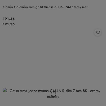
Klamka Colombo Design ROBOQUATTRO NM czarny mat
Cena:
191.36
Cena:
191.36