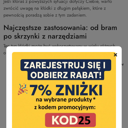
Jeśli któraś z powyższych sytuacji dotyczy Ciebie, warto
zwrócić uwagę na kłódki z długim pałąkiem, które z
pewnością poradzą sobie z tym zadaniem.
Najczęstsze zastosowania: od bram
po skrzynki z narzędziami
Ten typ kłódki może być wykorzystywany w wielu różnych
×
obszarach, w tym między innymi:
furtki i bramy domów oraz budynków przemysłowych – w
tym przypadku warto zastosować model z wzmocnionym
pałąkiem lub mechanizmem samozatrzaskowym;
bramy na placach budowy, gdzie wymagana jest
tymczasowa ochrona przed osobami postronnymi;
drzwi i bramy garaży oraz magazynów, co zapewni
niezawodne przechowywanie mienia;
rowery i motocykle, które należy przypiąć łańcuchem w
celu zabezpieczenia przed kradzieżą;
przechowywanie narzędzi lub części zamiennych w