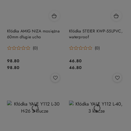
Kłódka AMIG NIZA mosiężna
Kłódka STEIER KWP-55LPVC,
60mm długie ucho
waterproof
(0)
(0)
Cena:
Cena:
98.80
46.80
Cena:
Cena:
98.80
46.80