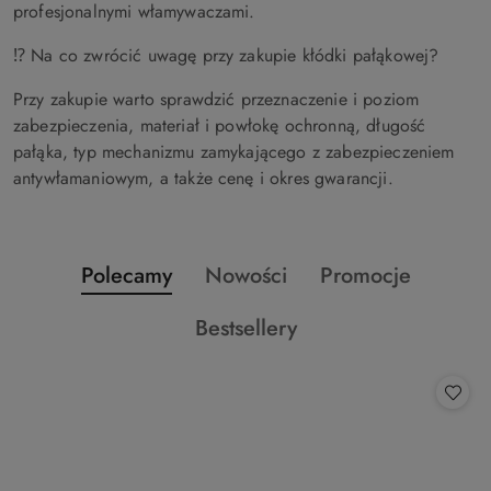
profesjonalnymi włamywaczami.
⁉️ Na co zwrócić uwagę przy zakupie kłódki pałąkowej?
Przy zakupie warto sprawdzić przeznaczenie i poziom
zabezpieczenia, materiał i powłokę ochronną, długość
pałąka, typ mechanizmu zamykającego z zabezpieczeniem
antywłamaniowym, a także cenę i okres gwarancji.
Produkty
Produkty
Produkty
Polecamy
Nowości
Promocje
Pomiń karuzelę produktów
o
o
o
Produkty
Bestsellery
statusie:
statusie:
statusie:
o
statusie: