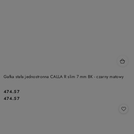
Gałka stała jednostronna CALLA R slim 7 mm BK - czarny matowy
Cena:
474.57
Cena:
474.57