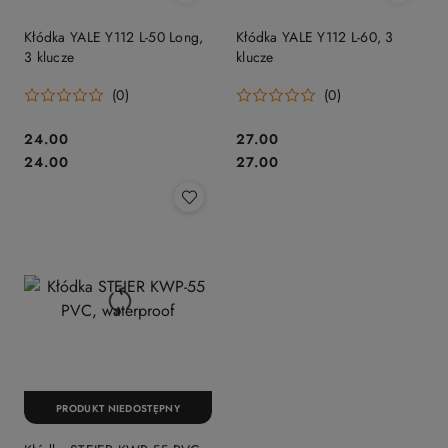
Kłódka YALE Y112 L-50 Long,
Kłódka YALE Y112 L-60, 3
3 klucze
klucze
(0)
(0)
Cena:
Cena:
24.00
27.00
Cena:
Cena:
24.00
27.00
PRODUKT NIEDOSTĘPNY