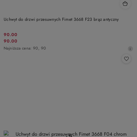
Uchwyt do drzwi przesuwnych Fimet 3668 F23 brąz antyczny
Cena
90.00
Cena
90.00
promocyjna:
promocyjna:
Najniższa
Najniższa cena:
90
,
90
cena
z
30
dni
przed
obniżką