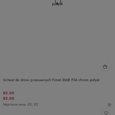
Uchwyt do drzwi przesuwnych Fimet 3668 F04 chrom połysk
Cena
82.00
Cena
82.00
promocyjna:
promocyjna:
Najniższa
Najniższa cena:
82
,
82
cena
z