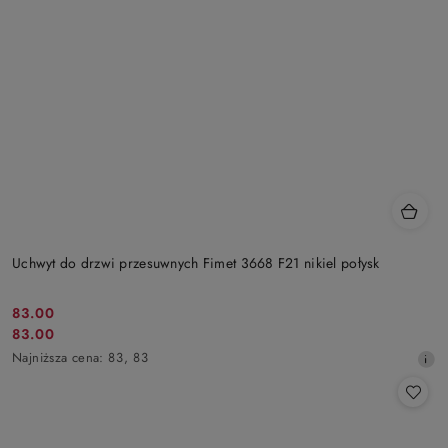
Uchwyt do drzwi przesuwnych Fimet 3668 F21 nikiel połysk
Cena
83.00
Cena
83.00
promocyjna:
promocyjna:
Najniższa
Najniższa cena:
83
,
83
cena
z
30
dni
przed