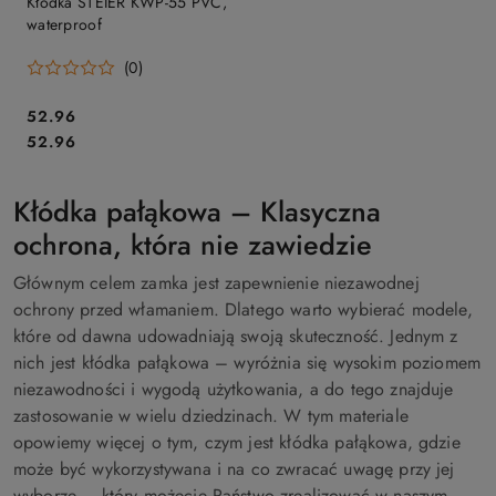
Kłódka STEIER KWP-55 PVC,
waterproof
(0)
Cena:
52.96
Cena:
52.96
Kłódka pałąkowa – Klasyczna
ochrona, która nie zawiedzie
Głównym celem zamka jest zapewnienie niezawodnej
ochrony przed włamaniem. Dlatego warto wybierać modele,
które od dawna udowadniają swoją skuteczność. Jednym z
nich jest kłódka pałąkowa – wyróżnia się wysokim poziomem
niezawodności i wygodą użytkowania, a do tego znajduje
zastosowanie w wielu dziedzinach. W tym materiale
opowiemy więcej o tym, czym jest kłódka pałąkowa, gdzie
może być wykorzystywana i na co zwracać uwagę przy jej
wyborze – który możecie Państwo zrealizować w naszym