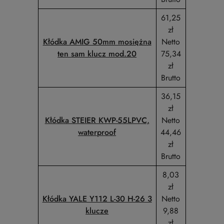
61,25
zł
Kłódka AMIG 50mm mosiężna
Netto
ten sam klucz mod.20
75,34
zł
Brutto
36,15
zł
Kłódka STEIER KWP-55LPVC,
Netto
waterproof
44,46
zł
Brutto
8,03
zł
Kłódka YALE Y112 L-30 H-26 3
Netto
klucze
9,88
zł