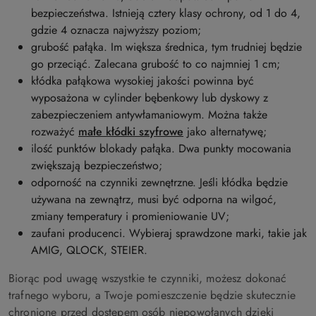
bezpieczeństwa. Istnieją cztery klasy ochrony, od 1 do 4,
gdzie 4 oznacza najwyższy poziom;
grubość pałąka. Im większa średnica, tym trudniej będzie
go przeciąć. Zalecana grubość to co najmniej 1 cm;
kłódka pałąkowa wysokiej jakości powinna być
wyposażona w cylinder bębenkowy lub dyskowy z
zabezpieczeniem antywłamaniowym. Można także
rozważyć
małe kłódki szyfrowe
jako alternatywę;
ilość punktów blokady pałąka. Dwa punkty mocowania
zwiększają bezpieczeństwo;
odporność na czynniki zewnętrzne. Jeśli kłódka będzie
używana na zewnątrz, musi być odporna na wilgoć,
zmiany temperatury i promieniowanie UV;
zaufani producenci. Wybieraj sprawdzone marki, takie jak
AMIG, QLOCK, STEIER.
Biorąc pod uwagę wszystkie te czynniki, możesz dokonać
trafnego wyboru, a Twoje pomieszczenie będzie skutecznie
chronione przed dostępem osób niepowołanych dzięki