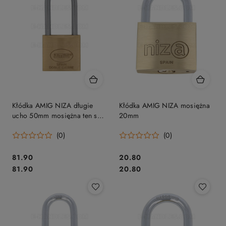
Kłódka AMIG NIZA długie
Kłódka AMIG NIZA mosiężna
ucho 50mm mosiężna ten sam
20mm
klucz mod.30
(0)
(0)
Cena:
Cena:
81.90
20.80
Cena:
Cena:
81.90
20.80