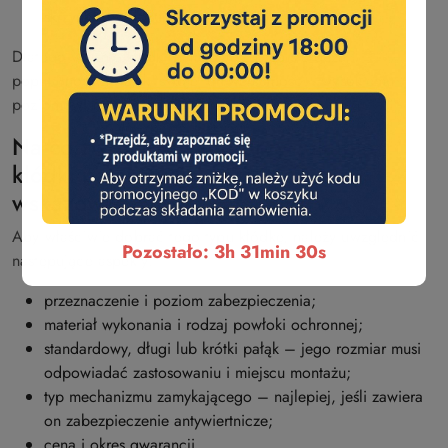
skrzynkach, blokując do nich swobodny dostęp.
Dlatego właśnie kłódki pałąkowe cieszą się dużą
popularnością dzięki swojej uniwersalności i wysokiemu
poziomowi ochrony przed włamaniem.
Na co zwrócić uwagę przy zakupie
kłódki pałąkowej – praktyczne
wskazówki
Aby właściwie dobrać tego typu kłódkę, należy uwzględnić
Pozostało: 3h 31min 29s
następujące aspekty:
przeznaczenie i poziom zabezpieczenia;
materiał wykonania i rodzaj powłoki ochronnej;
standardowy, długi lub krótki pałąk – jego rozmiar musi
odpowiadać zastosowaniu i miejscu montażu;
typ mechanizmu zamykającego – najlepiej, jeśli zawiera
on zabezpieczenie antywiertnicze;
cena i okres gwarancji.