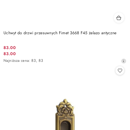
Uchwyt do drzwi przesuwnych Fimet 3668 F45 żelazo antyczne
Cena
83.00
Cena
83.00
promocyjna:
promocyjna:
Najniższa
Najniższa cena:
83
,
83
cena
z
30
dni
przed
obniżką