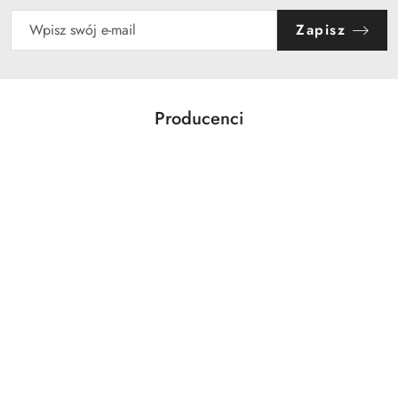
Zapisz
Producenci
Pomiń karuzelę producentów
ABLOY
ABUS
AGAS
AGB