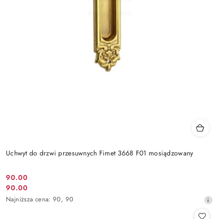
Uchwyt do drzwi przesuwnych Fimet 3668 F01 mosiądzowany
Cena
90.00
Cena
90.00
promocyjna:
promocyjna:
Najniższa
Najniższa cena:
90
,
90
cena
z