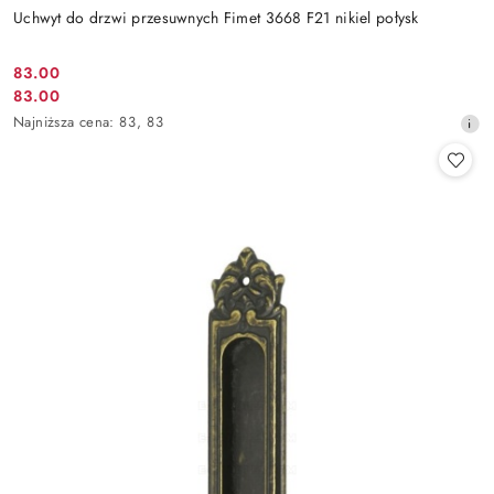
Uchwyt do drzwi przesuwnych Fimet 3668 F21 nikiel połysk
Cena
83.00
Cena
83.00
promocyjna:
promocyjna:
Najniższa
Najniższa cena:
83
,
83
cena
z
30
dni
przed
obniżką