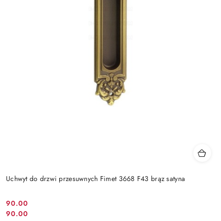
Uchwyt do drzwi przesuwnych Fimet 3668 F43 brąz satyna
Cena
90.00
Cena
90.00
promocyjna: