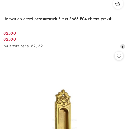
Uchwyt do drzwi przesuwnych Fimet 3668 F04 chrom połysk
Cena
82.00
Cena
82.00
promocyjna:
promocyjna:
Najniższa
Najniższa cena:
82
,
82
cena
z
30
dni
przed
obniżką