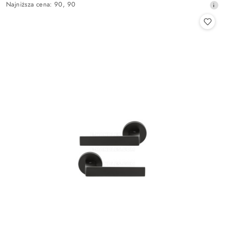
promocyjna:
Najniższa
Najniższa cena:
90
,
90
cena
z
30
dni
przed
obniżką