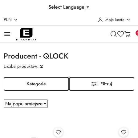
Select Language
▼
PLN
Moje konto
Przejdź do treści głównej
Przejdź do wyszukiwarki
Przejdź do moje konto
Przejdź do menu głównego
Przejdź do stopki
Producent - QLOCK
Liczba produktów:
2
Kategorie
Filtruj
Zastosowano
Sortuj
według
sortowanie:
Najpopularniejsze.