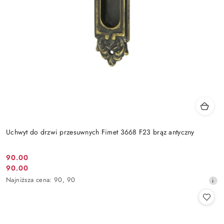
Uchwyt do drzwi przesuwnych Fimet 3668 F23 brąz antyczny
Cena
90.00
Cena
90.00
promocyjna:
promocyjna:
Najniższa
Najniższa cena:
90
,
90
cena
z
30
dni