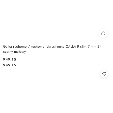
Gałka ruchomo / ruchoma, dwustronna CALLA R slim 7 mm BK -
czarny matowy
Cena:
949.15
Cena:
949.15