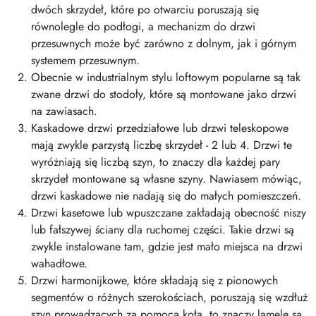
dwóch skrzydeł, które po otwarciu poruszają się
równolegle do podłogi, a mechanizm do drzwi
przesuwnych może być zarówno z dolnym, jak i górnym
systemem przesuwnym.
Obecnie w industrialnym stylu loftowym popularne są tak
zwane drzwi do stodoły, które są montowane jako drzwi
na zawiasach.
Kaskadowe drzwi przedziałowe lub drzwi teleskopowe
mają zwykle parzystą liczbę skrzydeł - 2 lub 4. Drzwi te
wyróżniają się liczbą szyn, to znaczy dla każdej pary
skrzydeł montowane są własne szyny. Nawiasem mówiąc,
drzwi kaskadowe nie nadają się do małych pomieszczeń.
Drzwi kasetowe lub wpuszczane zakładają obecność niszy
lub fałszywej ściany dla ruchomej części. Takie drzwi są
zwykle instalowane tam, gdzie jest mało miejsca na drzwi
wahadłowe.
Drzwi harmonijkowe, które składają się z pionowych
segmentów o różnych szerokościach, poruszają się wzdłuż
szyn prowadzących za pomocą koła, to znaczy lamele są