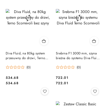
Diva Fluid, na 80kg system
Srebrna F1 3000 mm, szyna
przesuwny do drzwi, Terno
bieżna do systemu Diva Fluid
Scorrevoli bez szyny
Terno Scorrevoli
(0)
(0)
Cena:
Cena:
534.68
722.01
Cena:
Cena:
534.68
722.01