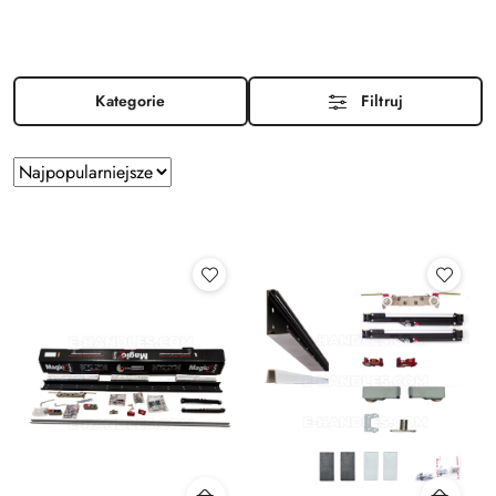
Kategorie
Filtruj
Zastosowano
Sortuj
według
sortowanie:
Najpopularniejsze.