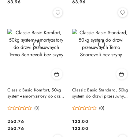
Cena:
Cena:
63.96
63.96
Classic Basic Komfort, 50kg
Classic Basic Standard, 50kg
system+amortyzatory do drzwi
system do drzwi przesuwnych
przesuwnych Terno Scorrevoli
Terno Scorrevoli bez szyny
(0)
(0)
bez szyny
Cena:
Cena:
260.76
123.00
Cena:
Cena:
260.76
123.00