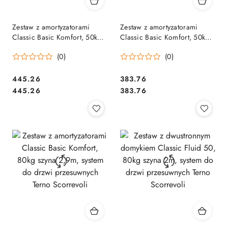
Zestaw z amortyzatorami
Zestaw z amortyzatorami
Classic Basic Komfort, 50kg
Classic Basic Komfort, 50kg
szyna 2,9m, system do drzwi
szyna 2m, system do drzwi
(0)
(0)
przesuwnych Terno Scorrevoli
przesuwnych Terno Scorrevoli
Cena:
Cena:
445.26
383.76
Cena:
Cena:
445.26
383.76