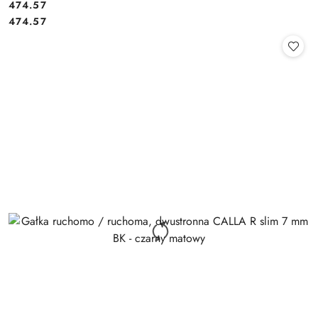
Cena:
474.57
Cena:
474.57