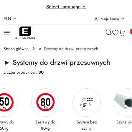
Select Language
▼
PLN
Moje konto
Przejdź do treści głównej
Przejdź do wyszukiwarki
Przejdź do moje konto
Przejdź do menu głównego
Przejdź do stopki
Strona główna
► Systemy do drzwi przesuwnych
► Systemy do drzwi przesuwnych
Liczba produktów:
30
stawy do
Zestawy do
System bez
Szyna bi
50kg
80kg
szyny