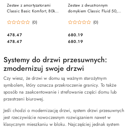
Zestaw z amortyzatorami
Zestaw z dwustronnym
Classic Basic Komfort, 80kg
domykiem Classic Fluid 50,
szyna 2,9m, system do drzwi
80kg szyna 2m, system do
(0)
(0)
przesuwnych Terno Scorrevoli
drzwi przesuwnych Terno
Scorrevoli
Cena:
Cena:
478.47
680.19
Cena:
Cena:
478.47
680.19
Systemy do drzwi przesuwnych:
zmodernizuj swoje drzwi
Czy wiesz, że drzwi w domu są ważnym starożytnym
symbolem, który oznacza przekroczenie granicy. To także
sposób na zaakcentowanie i strefowanie części domu lub
przestrzeni biurowej.
Jeśli chodzi o modernizację drzwi, system drzwi przesuwnych
jest rzeczywiście nowoczesnym rozwiązaniem nawet w
klasycznym mieszkaniu w bloku. Najczęściej jednak system