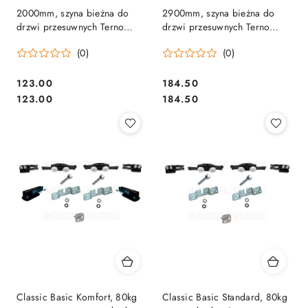
2000mm, szyna bieżna do
2900mm, szyna bieżna do
drzwi przesuwnych Terno
drzwi przesuwnych Terno
Scorrevoli
Scorrevoli
(0)
(0)
Cena:
Cena:
123.00
184.50
Cena:
Cena:
123.00
184.50
Classic Basic Komfort, 80kg
Classic Basic Standard, 80kg