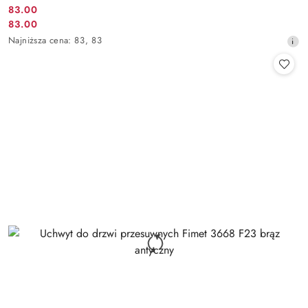
Cena
83.00
Cena
83.00
promocyjna:
promocyjna:
Najniższa
Najniższa cena:
83
,
83
cena
z
30
dni
przed
obniżką