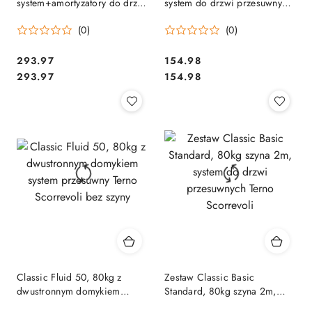
system+amortyzatory do drzwi
system do drzwi przesuwnych
przesuwnych Terno Scorrevoli
Terno Scorrevoli bez szyny
(0)
(0)
bez szyny
Cena:
Cena:
293.97
154.98
Cena:
Cena:
293.97
154.98
Classic Fluid 50, 80kg z
Zestaw Classic Basic
dwustronnym domykiem
Standard, 80kg szyna 2m,
system przesuwny Terno
system do drzwi przesuwnych