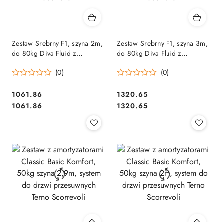
Zestaw Srebrny F1, szyna 2m,
Zestaw Srebrny F1, szyna 3m,
do 80kg Diva Fluid z
do 80kg Diva Fluid z
dwustronnym domykiem,
dwustronnym domykiem,
(0)
(0)
system do drzwi przesuwnych
system do drzwi przesuwnych
Terno Scorrevoli
Terno Scorrevoli
Cena:
Cena:
1061.86
1320.65
Cena:
Cena:
1061.86
1320.65