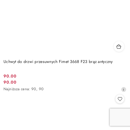
Uchwyt do drzwi przesuwnych Fimet 3668 F23 brąz antyczny
Cena
90.00
Cena
90.00
promocyjna:
promocyjna:
Najniższa
Najniższa cena:
90
,
90
cena
z
30
dni
przed
obniżką