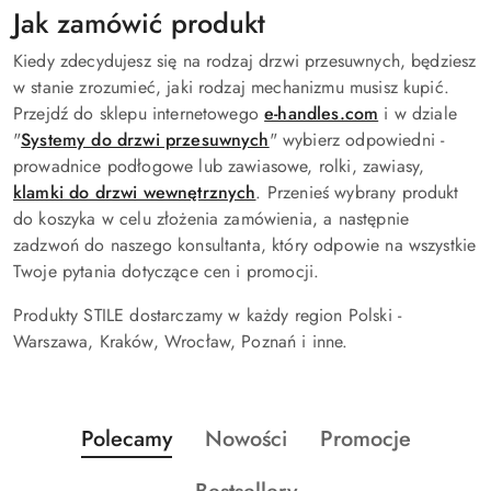
Jak zamówić produkt
Kiedy zdecydujesz się na rodzaj drzwi przesuwnych, będziesz
w stanie zrozumieć, jaki rodzaj mechanizmu musisz kupić.
Przejdź do sklepu internetowego
e-handles.com
i w dziale
"
Systemy do drzwi przesuwnych
" wybierz odpowiedni -
prowadnice podłogowe lub zawiasowe, rolki, zawiasy,
klamki do drzwi wewnętrznych
. Przenieś wybrany produkt
do koszyka w celu złożenia zamówienia, a następnie
zadzwoń do naszego konsultanta, który odpowie na wszystkie
Twoje pytania dotyczące cen i promocji.
Produkty STILE dostarczamy w każdy region Polski -
Warszawa, Kraków, Wrocław, Poznań i inne.
Produkty
Produkty
Produkty
Polecamy
Nowości
Promocje
Pomiń karuzelę produktów
o
o
o
Produkty