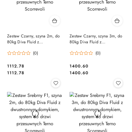
Zestaw Czarny, szyna 2m, do
Zestaw Czarny, szyna 3m, do
80kg Diva Fluid z
80kg Diva Fluid z
dwustronnym domykiem,
dwustronnym domykiem,
(0)
(0)
system do drzwi przesuwnych
system do drzwi przesuwnych
Terno Scorrevoli
Terno Scorrevoli
Cena:
Cena:
1112.78
1400.60
Cena:
Cena:
1112.78
1400.60