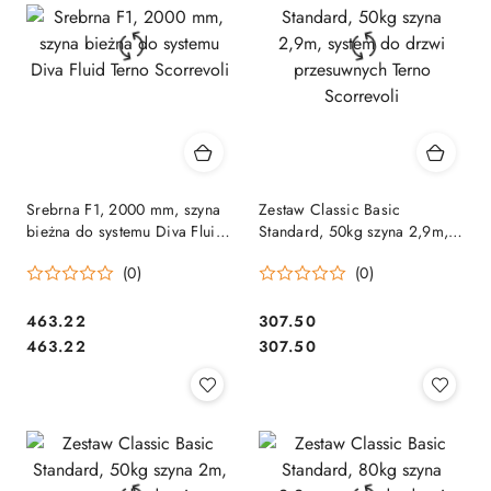
Srebrna F1, 2000 mm, szyna
Zestaw Classic Basic
bieżna do systemu Diva Fluid
Standard, 50kg szyna 2,9m,
Terno Scorrevoli
system do drzwi przesuwnych
(0)
(0)
Terno Scorrevoli
Cena:
Cena:
463.22
307.50
Cena:
Cena:
463.22
307.50