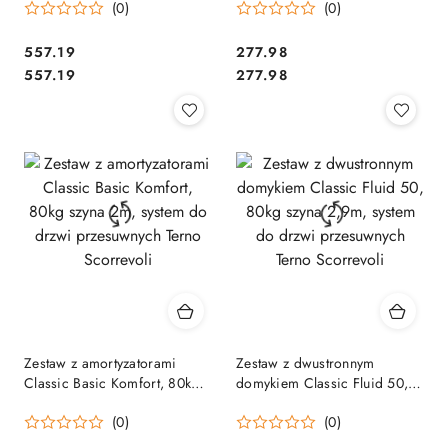
(0)
(0)
Scorrevoli bez szyny
Terno Scorrevoli
Cena:
Cena:
557.19
277.98
Cena:
Cena:
557.19
277.98
Zestaw z amortyzatorami
Zestaw z dwustronnym
Classic Basic Komfort, 80kg
domykiem Classic Fluid 50,
szyna 2m, system do drzwi
80kg szyna 2,9m, system do
(0)
(0)
przesuwnych Terno Scorrevoli
drzwi przesuwnych Terno
Scorrevoli