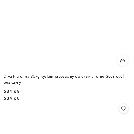
Diva Fluid, na 80kg system przesuwny do drzwi, Terno Scorrevoli
bez szyny
Cena:
534.68
Cena:
534.68