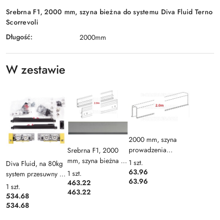
Srebrna F1, 2000 mm, szyna bieżna do systemu Diva Fluid Terno
Scorrevoli
Długość:
2000mm
W zestawie
2000 mm, szyna
prowadzenia
Srebrna F1, 2000
dolnego, szara do
mm, szyna bieżna do
1
szt.
Diva Fluid, na 80kg
systemu Diva Fluid
systemu Diva Fluid
63.96
1
szt.
system przesuwny do
Terno Scorrevoli
Terno Scorrevoli
63.96
463.22
drzwi, Terno
1
szt.
463.22
Scorrevoli bez szyny
534.68
534.68