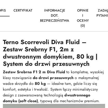
OPIS
CERTYFIKAT
INFORMACJE
OPINIE
ZADA
DOT.
I
PYTANI
BEZPIECZEŃSTWA
OCENY
(0)
Terno Scorrevoli Diva Fluid –
Zestaw Srebrny F1, 2m z
dwustronnym domykiem, 80 kg |
System do drzwi przesuwnych
Zestaw Srebrna F1 2 m Diva Fluid
to kompletne, wysokiej
klasy rozwiązanie
do drzwi przesuwnych
o maksymalnej
wadze skrzydła do
80 kg
— idealne tam, gdzie liczy się
komfort, estetyka i trwałość. System łączy minimalistyczny
design z zaawansowaną technologią
dwustronnego
domyku (soft close)
, typową dla mechanizmów premium.