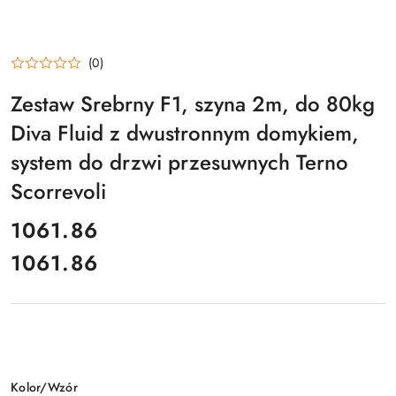
(0)
Zestaw Srebrny F1, szyna 2m, do 80kg
Diva Fluid z dwustronnym domykiem,
system do drzwi przesuwnych Terno
Scorrevoli
cena:
1061.86
1061.86
Cena:
Wariant
Kolor/Wzór