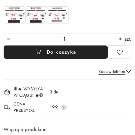
Ilość
szt.
Do koszyka
Zostaw telefon
Dostępność
🛑🔥 WYSYŁKA
i
3 dni
W CIĄGU! 🔥🛑:
Wyślij
dostawa
CENA
199
PRZESYŁKI:
Więcej o produkcie