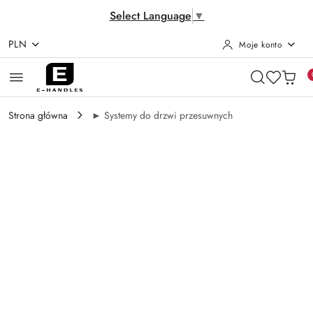
Select Language
▼
PLN
Moje konto
Przejdź do treści głównej
Przejdź do wyszukiwarki
Przejdź do moje konto
Przejdź do menu głównego
Przejdź do opisu produktu
Przejdź do stopki
Strona główna
► Systemy do drzwi przesuwnych