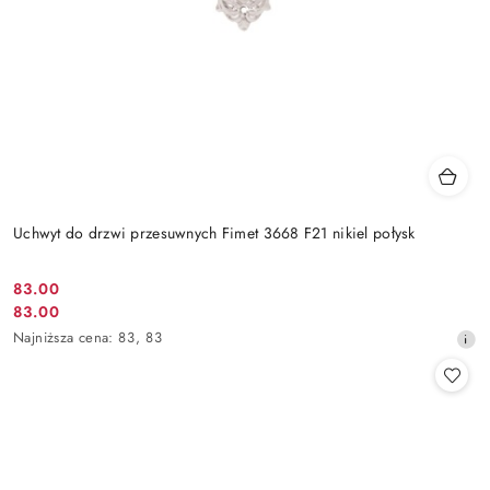
Uchwyt do drzwi przesuwnych Fimet 3668 F21 nikiel połysk
Cena
83.00
Cena
83.00
promocyjna:
promocyjna:
Najniższa
Najniższa cena:
83
,
83
cena
z
30
dni
przed
obniżką