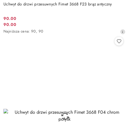
Uchwyt do drzwi przesuwnych Fimet 3668 F23 brąz antyczny
Cena
90.00
Cena
90.00
promocyjna:
promocyjna:
Najniższa
Najniższa cena:
90
,
90
cena
z
30
dni
przed
obniżką