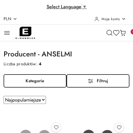
Select Language
▼
PLN
Moje konto
Przejdź do treści głównej
Przejdź do wyszukiwarki
Przejdź do moje konto
Przejdź do menu głównego
Przejdź do stopki
Producent - ANSELMI
Liczba produktów:
4
Kategorie
Filtruj
Zastosowano
Sortuj
według
sortowanie:
Najpopularniejsze.