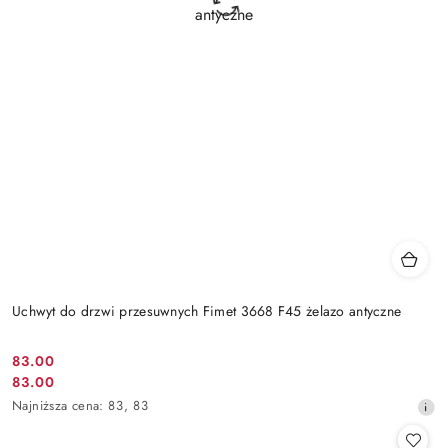
Uchwyt do drzwi przesuwnych Fimet 3668 F45 żelazo antyczne
Cena
83.00
Cena
83.00
promocyjna:
promocyjna:
Najniższa
Najniższa cena:
83
,
83
cena
z