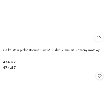
Gałka stała jednostronna CALLA R slim 7 mm BK - czarny matowy
Cena:
474.57
Cena:
474.57