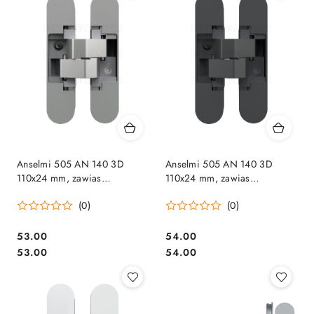
Anselmi 505 AN 140 3D
Anselmi 505 AN 140 3D
110x24 mm, zawias
110x24 mm, zawias
niewidoczny nikiel matowy
niewidoczny czarny (nośność
(0)
(0)
(nośność 2szt do 40 kg, 3szt
2szt do 40 kg, 3szt do 60kg)
do 60kg)
Cena:
Cena:
53.00
54.00
Cena:
Cena:
53.00
54.00