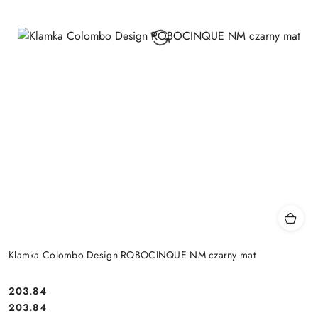
Klamka Colombo Design ROBOCINQUE NM czarny mat
Cena:
203.84
Cena:
203.84