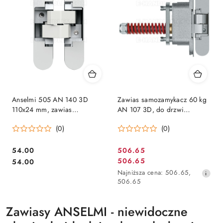
Anselmi 505 AN 140 3D
Zawias samozamykacz 60 kg
110x24 mm, zawias
AN 107 3D, do drzwi
niewidoczny biały (nośność
bezprzylgowych, odlew
(0)
(0)
2szt do 40 kg, 3szt do 60kg)
cynkowy chrom
Cena:
Cena
54.00
506.65
Cena:
Cena
506.65
54.00
promocyjna:
promocyjna:
Najniższa
Najniższa cena:
506.65
,
cena
506.65
z
30
Zawiasy ANSELMI - niewidoczne
dni
przed