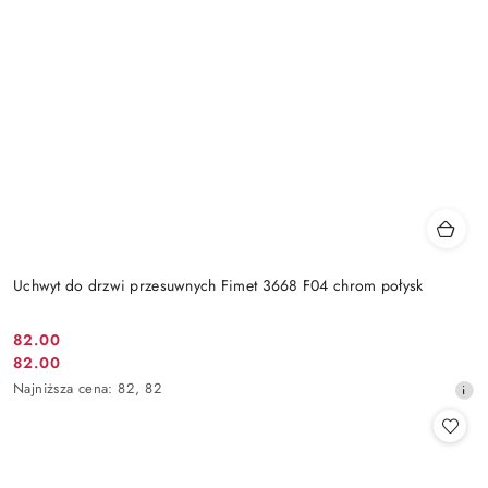
Uchwyt do drzwi przesuwnych Fimet 3668 F04 chrom połysk
Cena
82.00
Cena
82.00
promocyjna:
promocyjna:
Najniższa
Najniższa cena:
82
,
82
cena
z
30
dni
przed