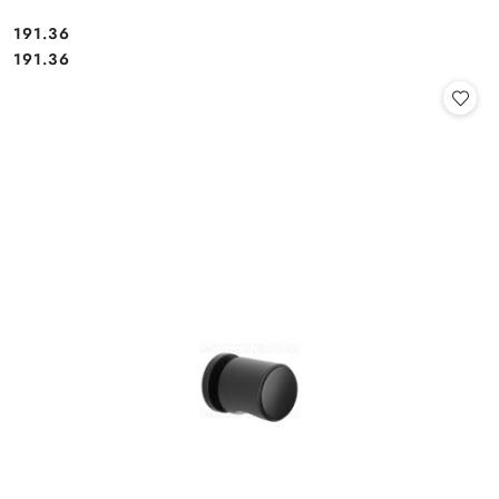
Cena:
191.36
Cena:
191.36