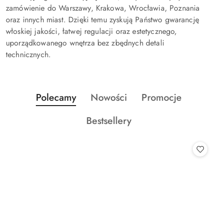
zamówienie do Warszawy, Krakowa, Wrocławia, Poznania
oraz innych miast. Dzięki temu zyskują Państwo gwarancję
włoskiej jakości, łatwej regulacji oraz estetycznego,
uporządkowanego wnętrza bez zbędnych detali
technicznych.
Produkty
Produkty
Produkty
Polecamy
Nowości
Promocje
Pomiń karuzelę produktów
o
o
o
Produkty
Bestsellery
statusie:
statusie:
statusie:
o
statusie: