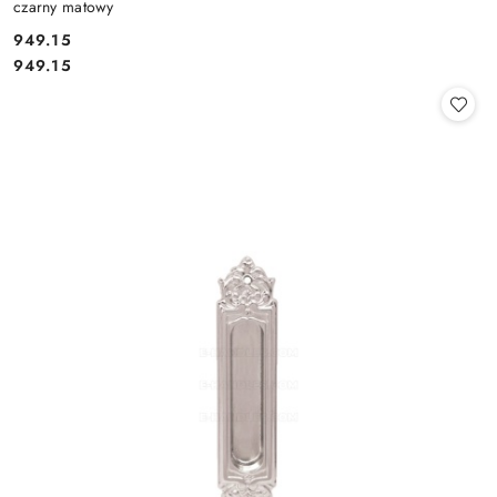
czarny matowy
Cena:
949.15
Cena:
949.15