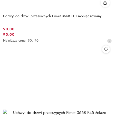
Uchwyt do drzwi przesuwnych Fimet 3668 F01 mosiądzowany
Cena
90.00
Cena
90.00
promocyjna:
promocyjna:
Najniższa
Najniższa cena:
90
,
90
cena
z
30
dni
przed
obniżką