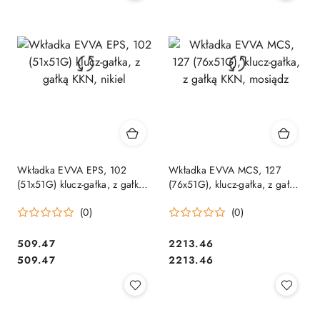
Wkładka EVVA EPS, 102
Wkładka EVVA MCS, 127
(51x51G) klucz-gałka, z gałką
(76x51G), klucz-gałka, z gałką
KKN, nikiel
KKN, mosiądz
(0)
(0)
Cena:
Cena:
509.47
2213.46
Cena:
Cena:
509.47
2213.46