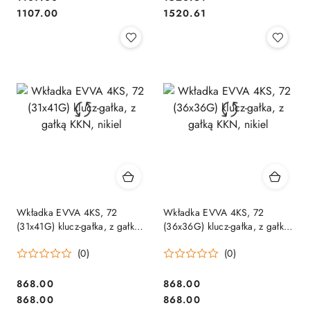
Cena:
Cena:
1107.00
1520.61
Wkładka EVVA 4KS, 72
Wkładka EVVA 4KS, 72
(31x41G) klucz-gałka, z gałką
(36x36G) klucz-gałka, z gałką
KKN, nikiel
KKN, nikiel
(0)
(0)
Cena:
Cena:
868.00
868.00
Cena:
Cena:
868.00
868.00