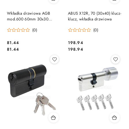
Wkładka drzwiowa AGB
ABUS X12R, 70 (30x40) klucz-
mod.600 60mm 30x30
klucz, wkładka drzwiowa
czarna matowa C603842525
(0)
(0)
Cena:
Cena:
81.44
198.94
Cena:
Cena:
81.44
198.94