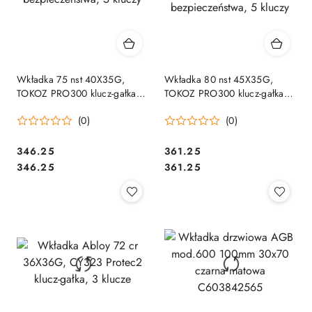
Wkładka 75 nst 40X35G,
Wkładka 80 nst 45X35G,
TOKOZ PRO300 klucz-gałka
TOKOZ PRO300 klucz-gałka
chrom mat/blokada
nikiel mat/blokada
(0)
(0)
bezpieczeństwa, 5 kluczy
bezpieczeństwa, 5 kluczy
Cena:
Cena:
346.25
361.25
Cena:
Cena:
346.25
361.25