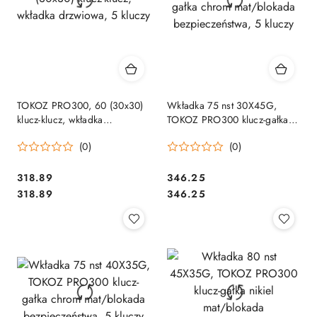
TOKOZ PRO300, 60 (30x30)
Wkładka 75 nst 30X45G,
klucz-klucz, wkładka
TOKOZ PRO300 klucz-gałka
drzwiowa, 5 kluczy
chrom mat/blokada
(0)
(0)
bezpieczeństwa, 5 kluczy
Cena:
Cena:
318.89
346.25
Cena:
Cena:
318.89
346.25