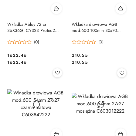
Wkładka Abloy 72 cr
Wkładka drzwiowa AGB
36X36G, CY323 Protec2
mod.600 100mm 30x70
klucz-gałka, 3 klucze
czarna matowa C603842565
(0)
(0)
Cena:
Cena:
1622.46
210.55
Cena:
Cena:
1622.46
210.55