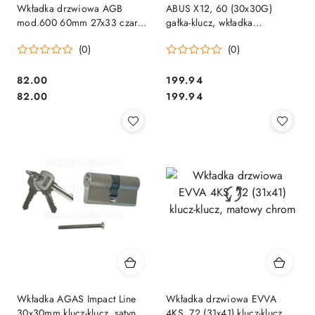
Wkładka drzwiowa AGB
ABUS X12, 60 (30x30G)
mod.600 60mm 27x33 czarna
gałka-klucz, wkładka
matowa C603842228
drzwiowa
(0)
(0)
Cena:
Cena:
82.00
199.94
Cena:
Cena:
82.00
199.94
Wkładka AGAS Impact Line
Wkładka drzwiowa EVVA
30x30mm klucz-klucz, satyna
4KS, 72 (31x41) klucz-klucz,