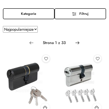
Kategorie
Filtruj
Zastosowano
Sortuj
według
sortowanie:
Najpopularniejsze.