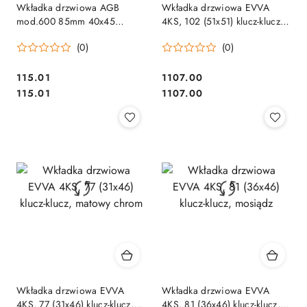
Wkładka drzwiowa AGB
Wkładka drzwiowa EVVA
mod.600 85mm 40x45
4KS, 102 (51x51) klucz-klucz,
czarna matowa C603843540
matowy chrom
(0)
(0)
Cena:
Cena:
115.01
1107.00
Cena:
Cena:
115.01
1107.00
Wkładka drzwiowa EVVA
Wkładka drzwiowa EVVA
4KS, 77 (31x46) klucz-klucz,
4KS, 81 (36x46) klucz-klucz,