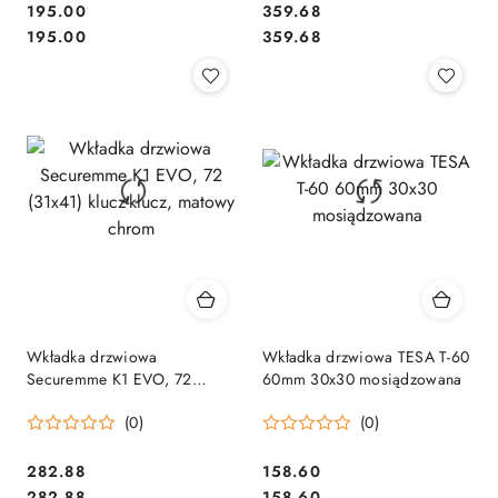
Cena:
Cena:
195.00
359.68
Cena:
Cena:
195.00
359.68
Wkładka drzwiowa
Wkładka drzwiowa TESA T-60
Securemme K1 EVO, 72
60mm 30x30 mosiądzowana
(31x41) klucz-klucz, matowy
(0)
(0)
chrom
Cena:
Cena:
282.88
158.60
Cena:
Cena:
282.88
158.60