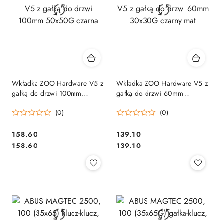
Wkładka ZOO Hardware V5 z
Wkładka ZOO Hardware V5 z
gałką do drzwi 100mm
gałką do drzwi 60mm
50x50G czarna
30x30G czarny mat
(0)
(0)
Cena:
Cena:
158.60
139.10
Cena:
Cena:
158.60
139.10