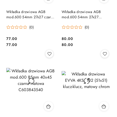
Wkładka drzwiowa AGB
Wkładka drzwiowa AGB
mod.600 54mm 27x27 czarna
mod.600 54mm 27x27
matowa C603842222
mosiężna C603012222
(0)
(0)
Cena:
Cena:
77.00
80.00
Cena:
Cena:
77.00
80.00