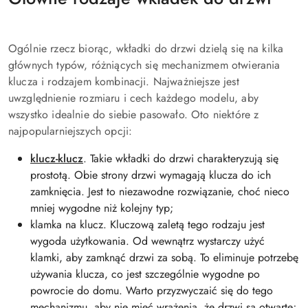
Ogólnie rzecz biorąc, wkładki do drzwi dzielą się na kilka
głównych typów, różniących się mechanizmem otwierania
klucza i rodzajem kombinacji. Najważniejsze jest
uwzględnienie rozmiaru i cech każdego modelu, aby
wszystko idealnie do siebie pasowało. Oto niektóre z
najpopularniejszych opcji:
klucz-klucz
. Takie wkładki do drzwi charakteryzują się
prostotą. Obie strony drzwi wymagają klucza do ich
zamknięcia. Jest to niezawodne rozwiązanie, choć nieco
mniej wygodne niż kolejny typ;
klamka na klucz. Kluczową zaletą tego rodzaju jest
wygoda użytkowania. Od wewnątrz wystarczy użyć
klamki, aby zamknąć drzwi za sobą. To eliminuje potrzebę
używania klucza, co jest szczególnie wygodne po
powrocie do domu. Warto przyzwyczaić się do tego
mechanizmu, aby nie mieć wrażenia, że drzwi są otwarte;