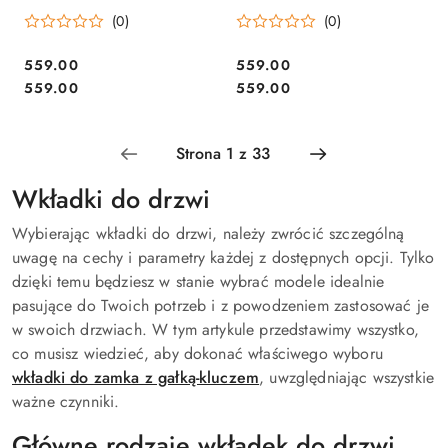
wkładka drzwiowa
wkładka drzwiowa
(0)
(0)
Cena:
Cena:
559.00
559.00
Cena:
Cena:
559.00
559.00
Wkładki do drzwi
Wybierając wkładki do drzwi, należy zwrócić szczególną
uwagę na cechy i parametry każdej z dostępnych opcji. Tylko
dzięki temu będziesz w stanie wybrać modele idealnie
pasujące do Twoich potrzeb i z powodzeniem zastosować je
w swoich drzwiach. W tym artykule przedstawimy wszystko,
co musisz wiedzieć, aby dokonać właściwego wyboru
wkładki do zamka z gałką-kluczem
, uwzględniając wszystkie
ważne czynniki.
Główne rodzaje wkładek do drzwi