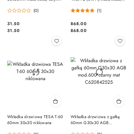
nikiel
matowy chrom
(0)
(1)
Cena:
Cena:
31.50
868.00
Cena:
Cena:
31.50
868.00
Wkładka drzwiowa TESA T-60
Wkładka drzwiowa z gałką
60mm 30x30 niklowana
60mm G30x30 AGB
mod.600 czarny mat