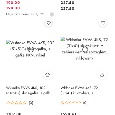
Cena
Cena:
190.00
227.50
Cena
Cena:
190.00
promocyjna:
227.50
promocyjna:
Najniższa
Najniższa cena:
190
,
190
cena
z
30
dni
przed
obniżką
Wkładka EVVA 4KS, 102
Wkładka EVVA 4KS, 72
(51x51G) klucz-gałka, z gałką
(31x41) klucz-klucz, z
KKN, nikiel
zabierakiem ze sprzęgłem,
(0)
(0)
niklowany
Cena:
Cena:
1107.00
1520.61