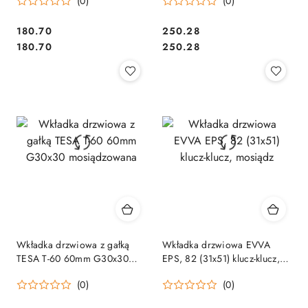
(0)
(0)
C620842525
Cena:
Cena:
180.70
250.28
Cena:
Cena:
180.70
250.28
Wkładka drzwiowa z gałką
Wkładka drzwiowa EVVA
TESA T-60 60mm G30x30
EPS, 82 (31x51) klucz-klucz,
mosiądzowana
mosiądz
(0)
(0)