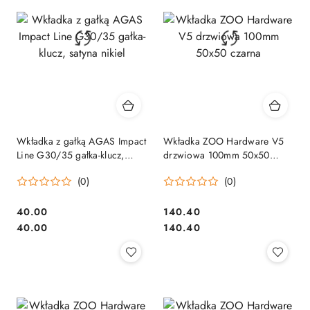
Wkładka z gałką AGAS Impact
Wkładka ZOO Hardware V5
Line G30/35 gałka-klucz,
drzwiowa 100mm 50x50
satyna nikiel
czarna
(0)
(0)
Cena:
Cena:
40.00
140.40
Cena:
Cena:
40.00
140.40