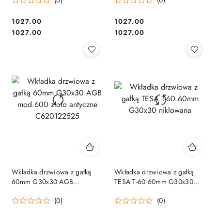
(0)
(0)
Cena:
Cena:
1027.00
1027.00
Cena:
Cena:
1027.00
1027.00
Wkładka drzwiowa z gałką
Wkładka drzwiowa z gałką
60mm G30x30 AGB
TESA T-60 60mm G30x30
mod.600 złoto antyczne
niklowana
(0)
(0)
C620122525