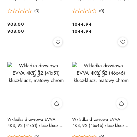
matowy chrom
mosiądz
(0)
(0)
Cena:
Cena:
908.00
1044.94
Cena:
Cena:
908.00
1044.94
Wkładka drzwiowa EVVA
Wkładka drzwiowa EVVA
4KS, 92 (41x51) klucz-klucz,
4KS, 92 (46x46) klucz-klucz,
matowy chrom
matowy chrom