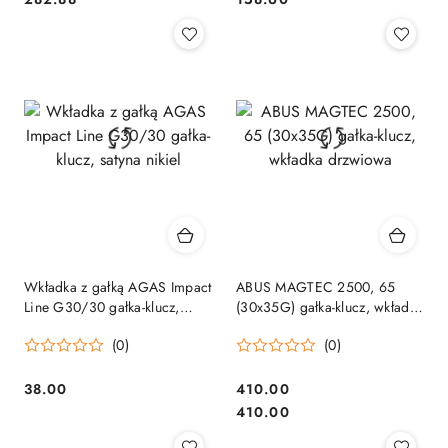
Wkładka z gałką AGAS Impact
ABUS MAGTEC 2500, 65
Line G30/30 gałka-klucz,
(30x35G) gałka-klucz, wkładka
satyna nikiel
drzwiowa
(0)
(0)
Cena:
Cena:
38.00
410.00
Cena:
410.00