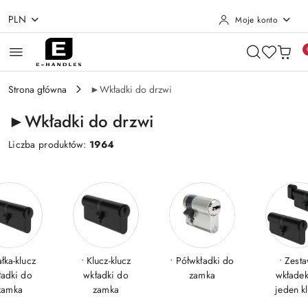
PLN
Moje konto
Przejdź do treści głównej
Przejdź do wyszukiwarki
Przejdź do moje konto
Przejdź do menu głównego
Przejdź do stopki
Strona główna
►Wkładki do drzwi
►Wkładki do drzwi
Liczba produktów:
1964
łka-klucz
• Klucz-klucz
• Półwkładki do
• Zest
ładki do
wkładki do
zamka
wkładek
zamka
zamka
jeden k