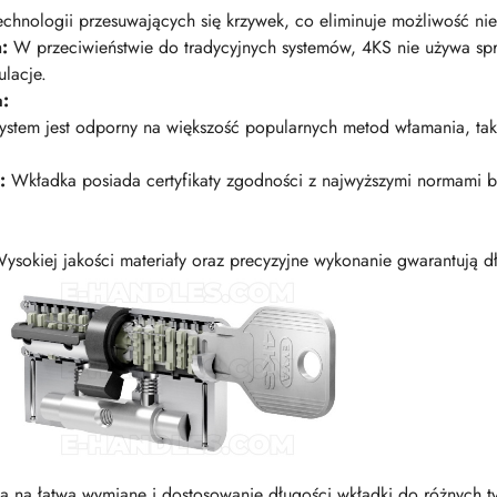
echnologii przesuwających się krzywek, co eliminuje możliwość n
:
W przeciwieństwie do tradycyjnych systemów, 4KS nie używa sp
lacje.
a:
stem jest odporny na większość popularnych metod włamania, taki
:
Wkładka posiada certyfikaty zgodności z najwyższymi normami 
ysokiej jakości materiały oraz precyzyjne wykonanie gwarantują d
 na łatwą wymianę i dostosowanie długości wkładki do różnych t