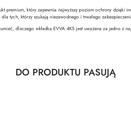
 premium, który zapewnia najwyższy poziom ochrony dzięki inno
m dla tych, którzy szukają niezawodnego i trwałego zabezpieczen
ozumieć, dlaczego wkładka EVVA 4KS jest uważana za jedno z naj
Produkty
DO PRODUKTU PASUJĄ
o
statusie: