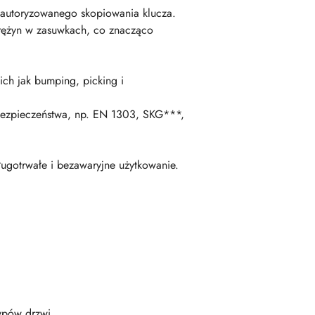
ieautoryzowanego skopiowania klucza.
rężyn w zasuwkach, co znacząco
ch jak bumping, picking i
bezpieczeństwa, np. EN 1303, SKG***,
ługotrwałe i bezawaryjne użytkowanie.
ypów drzwi.