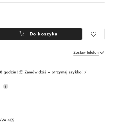
Do koszyka
Zostaw telefon
Wyślij
8 godzin! 📦 Zamów dziś – otrzymaj szybko! ⚡
0
VVA 4KS