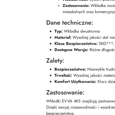
Zastosowanie:
Wkładka może 
mieszkalnych oraz komercyjny
Dane techniczne:
Typ:
Wkładka dwustronna
Materiał:
Wysokiej jakości stal n
Klasa Bezpieczeństwa:
SKG***, 
Dostępne Wersje:
Różne długości
Zalety:
Bezpieczeństwo:
Niezwykle trudn
Trwałość:
Wysokiej jakości materi
Komfort Użytkowania:
Klucz dzia
Zastosowanie:
Wkładki EVVA 4KS znajdują zastosowa
Dzięki swojej niezawodności i wysok
bezpieczeństwa.