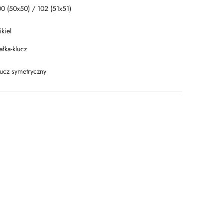
00 (50x50) / 102 (51x51)
kiel
łka-klucz
lucz symetryczny