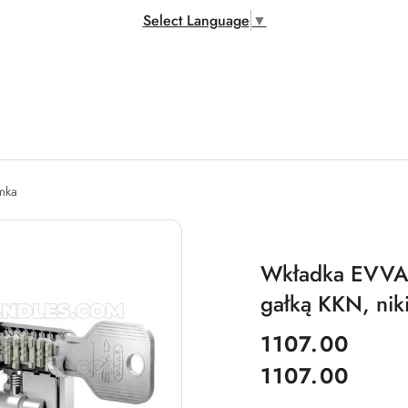
Select Language
▼
amka
Wkładka EVVA 
gałką KKN, niki
cena:
1107.00
1107.00
Cena: