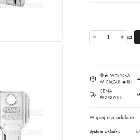
Ilość
szt.
Dostępność
🛑🔥 WYSYŁKA
i
4
W CIĄGU! 🔥🛑:
dostawa
CENA
PRZESYŁKI:
Więcej o produkcie
System wkładki:
E