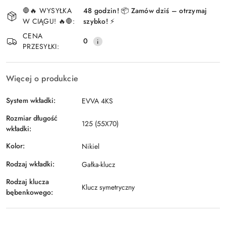
Dostępność
🛑🔥 WYSYŁKA
48 godzin! 📦 Zamów dziś – otrzymaj
i
W CIĄGU! 🔥🛑:
szybko! ⚡
Wyślij
dostawa
CENA
0
PRZESYŁKI:
Więcej o produkcie
System wkładki:
EVVA 4KS
Rozmiar długość
125 (55X70)
wkładki:
Kolor:
Nikiel
Rodzaj wkładki:
Gałka-klucz
Rodzaj klucza
Klucz symetryczny
bębenkowego: