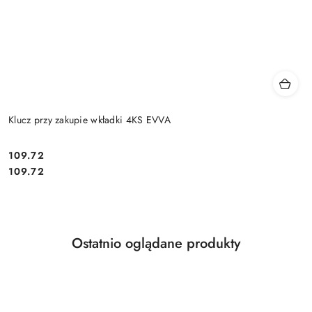
Klucz przy zakupie wkładki 4KS EVVA
Cena:
109.72
Cena:
109.72
Produkty
Ostatnio oglądane produkty
Pomiń karuzelę produktów
o
statusie: