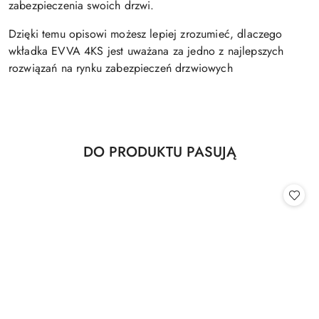
zabezpieczenia swoich drzwi.
Dzięki temu opisowi możesz lepiej zrozumieć, dlaczego
wkładka EVVA 4KS jest uważana za jedno z najlepszych
rozwiązań na rynku zabezpieczeń drzwiowych
Produkty
DO PRODUKTU PASUJĄ
Pomiń karuzelę produktów
o
statusie: