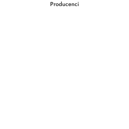
Producenci
Pomiń karuzelę producentów
ABLOY
ABUS
AGAS
AGB
AMIG
ANSELMI