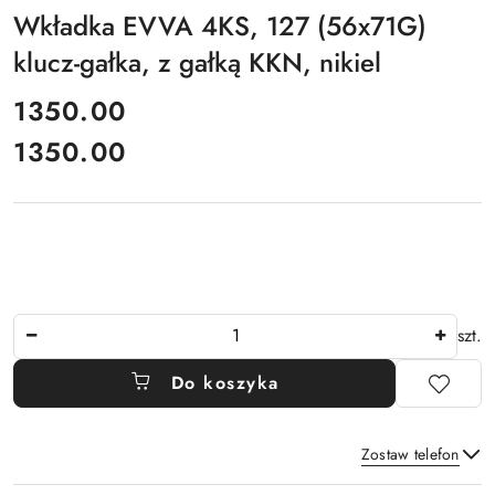
Wkładka EVVA 4KS, 127 (56x71G)
klucz-gałka, z gałką KKN, nikiel
cena:
1350.00
1350.00
Cena:
Ilość
szt.
Do koszyka
Zostaw telefon