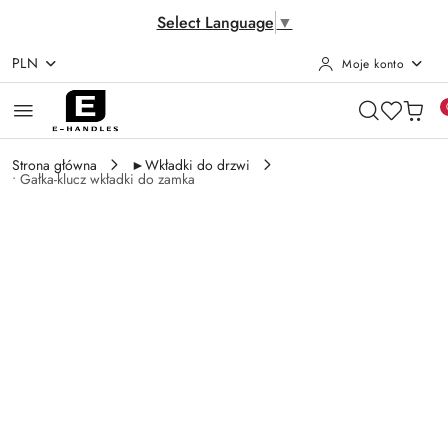
Select Language
▼
PLN
Moje konto
Przejdź do treści głównej
Przejdź do wyszukiwarki
Przejdź do moje konto
Przejdź do menu głównego
Przejdź do opisu produktu
Przejdź do stopki
Strona główna
►Wkładki do drzwi
• Gałka-klucz wkładki do zamka