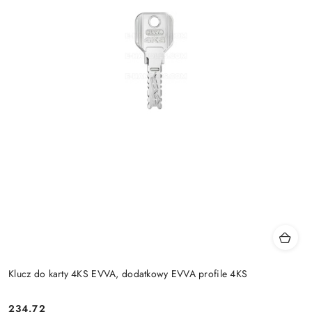
Klucz do karty 4KS EVVA, dodatkowy EVVA profile 4KS
Cena:
234.72