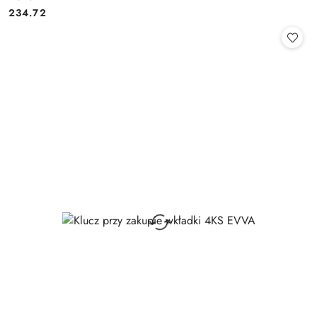
Cena:
234.72