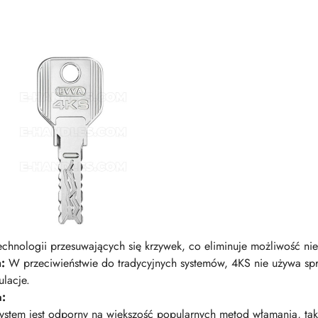
echnologii przesuwających się krzywek, co eliminuje możliwość n
:
W przeciwieństwie do tradycyjnych systemów, 4KS nie używa sp
lacje.
a:
stem jest odporny na większość popularnych metod włamania, taki