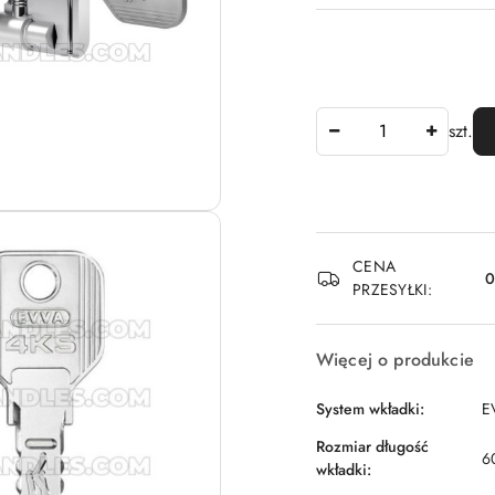
Ilość
szt.
Dostępność
CENA
i
PRZESYŁKI:
dostawa
Więcej o produkcie
System wkładki:
E
Rozmiar długość
6
wkładki: