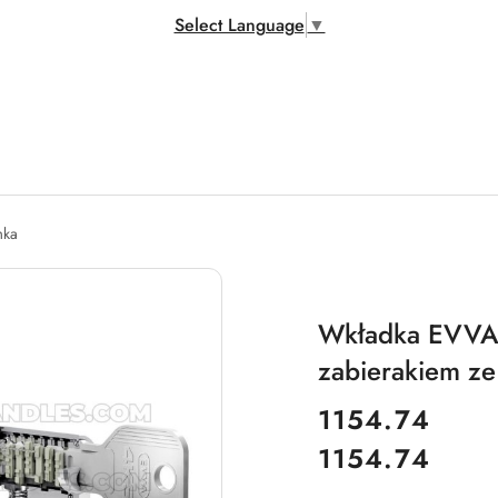
Select Language
▼
mka
Wkładka EVVA 4
zabierakiem ze
cena:
1154.74
1154.74
Cena: