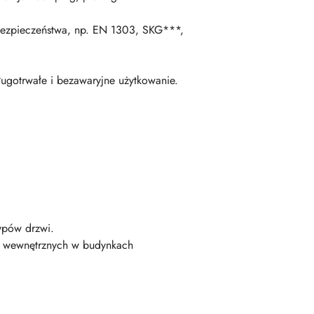
bezpieczeństwa, np. EN 1303, SKG***,
ługotrwałe i bezawaryjne użytkowanie.
ypów drzwi.
h wewnętrznych w budynkach