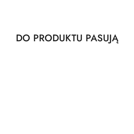
Produkty
DO PRODUKTU PASUJĄ
o
statusie: