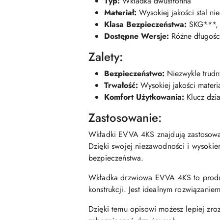
Typ:
Wkładka dwustronna
Materiał:
Wysokiej jakości stal n
Klasa Bezpieczeństwa:
SKG***, 
Dostępne Wersje:
Różne długości
Zalety:
Bezpieczeństwo:
Niezwykle trudn
Trwałość:
Wysokiej jakości materi
Komfort Użytkowania:
Klucz dzia
Zastosowanie:
Wkładki EVVA 4KS znajdują zastosowa
Dzięki swojej niezawodności i wysok
bezpieczeństwa.
Wkładka drzwiowa EVVA 4KS to produkt
konstrukcji. Jest idealnym rozwiązanie
Dzięki temu opisowi możesz lepiej zr