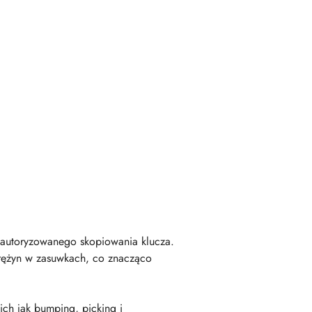
ieautoryzowanego skopiowania klucza.
rężyn w zasuwkach, co znacząco
ch jak bumping, picking i