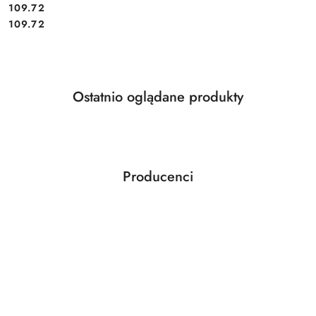
Cena:
109.72
Cena:
109.72
Produkty
Ostatnio oglądane produkty
Pomiń karuzelę produktów
o
statusie:
Producenci
Pomiń karuzelę producentów
ABLOY
ABUS