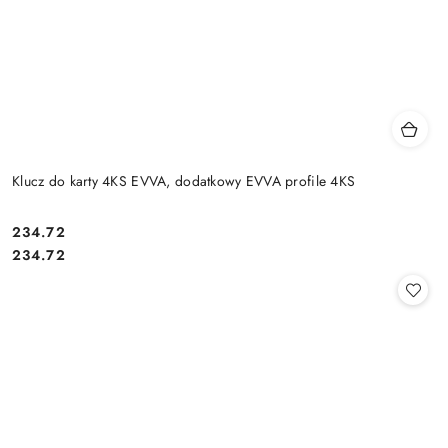
Klucz do karty 4KS EVVA, dodatkowy EVVA profile 4KS
Cena:
234.72
Cena:
234.72