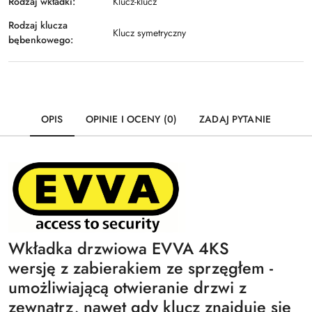
Rodzaj wkładki:
Klucz-klucz
Rodzaj klucza
Klucz symetryczny
bębenkowego:
OPIS
OPINIE I OCENY (0)
ZADAJ PYTANIE
Wkładka drzwiowa EVVA 4KS
wersję z zabierakiem ze sprzęgłem -
umożliwiającą otwieranie drzwi z
zewnątrz, nawet gdy klucz znajduje się