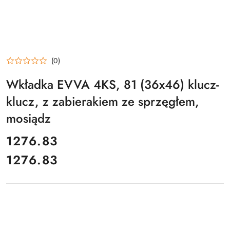
(0)
Wkładka EVVA 4KS, 81 (36x46) klucz-
klucz, z zabierakiem ze sprzęgłem,
mosiądz
cena:
1276.83
1276.83
Cena: