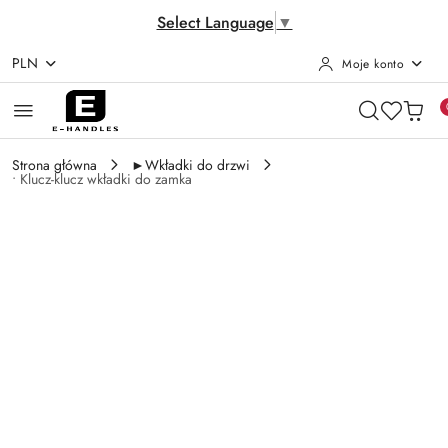
Select Language
▼
PLN
Moje konto
Przejdź do treści głównej
Przejdź do wyszukiwarki
Przejdź do moje konto
Przejdź do menu głównego
Przejdź do opisu produktu
Przejdź do stopki
Strona główna
►Wkładki do drzwi
• Klucz-klucz wkładki do zamka