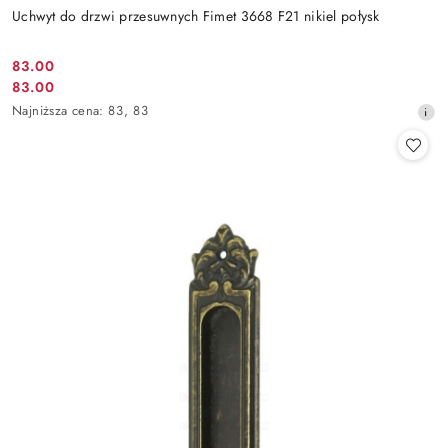
Uchwyt do drzwi przesuwnych Fimet 3668 F21 nikiel połysk
Cena
83.00
Cena
83.00
promocyjna:
promocyjna:
Najniższa
Najniższa cena:
83
,
83
cena
z
30
dni
przed
obniżką