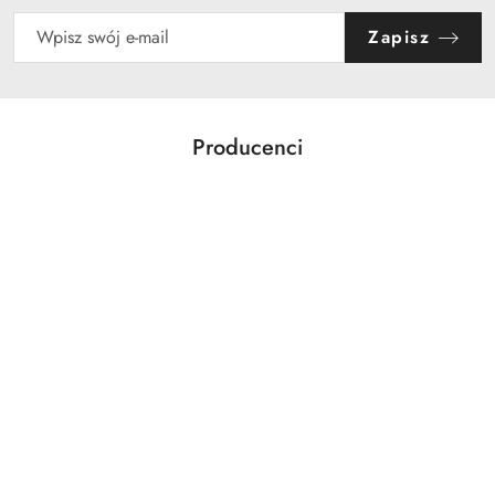
Zapisz
Producenci
Pomiń karuzelę producentów
ABLOY
ABUS
AGAS
AGB