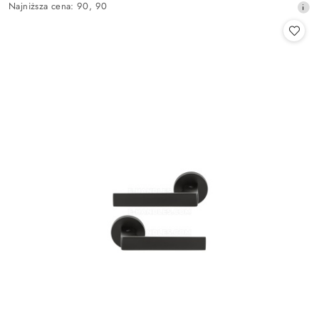
promocyjna:
Najniższa
Najniższa cena:
90
,
90
cena
z
30
dni
przed
obniżką