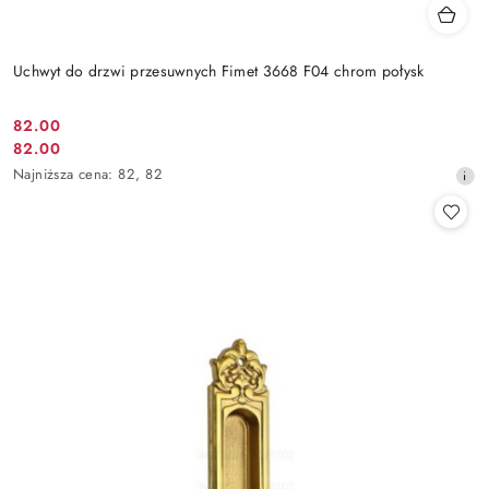
Uchwyt do drzwi przesuwnych Fimet 3668 F04 chrom połysk
Cena
82.00
Cena
82.00
promocyjna:
promocyjna:
Najniższa
Najniższa cena:
82
,
82
cena
z
30
dni
przed
obniżką