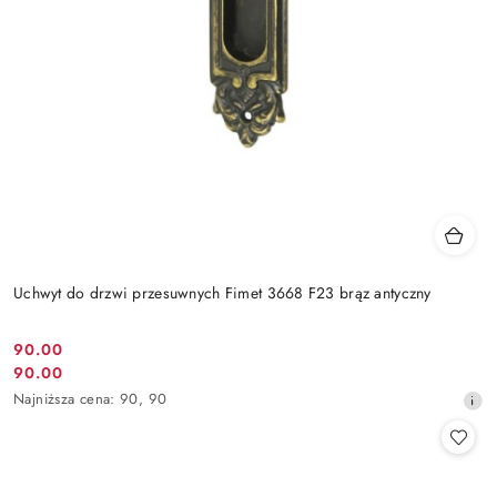
Uchwyt do drzwi przesuwnych Fimet 3668 F23 brąz antyczny
Cena
90.00
Cena
90.00
promocyjna:
promocyjna:
Najniższa
Najniższa cena:
90
,
90
cena
z
30
dni