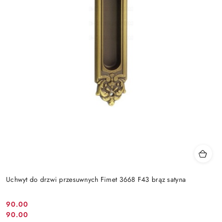
Uchwyt do drzwi przesuwnych Fimet 3668 F43 brąz satyna
Cena
90.00
Cena
90.00
promocyjna: