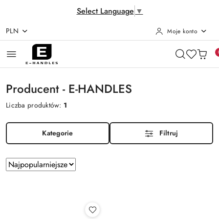
Select Language
▼
PLN
Moje konto
Przejdź do treści głównej
Przejdź do wyszukiwarki
Przejdź do moje konto
Przejdź do menu głównego
Przejdź do stopki
Producent - E-HANDLES
Liczba produktów:
1
Kategorie
Filtruj
Zastosowano
Sortuj
według
sortowanie:
Najpopularniejsze.