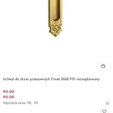
Uchwyt do drzwi przesuwnych Fimet 3668 F01 mosiądzowany
Cena
90.00
Cena
90.00
promocyjna:
promocyjna:
Najniższa
Najniższa cena:
90
,
90
cena
z