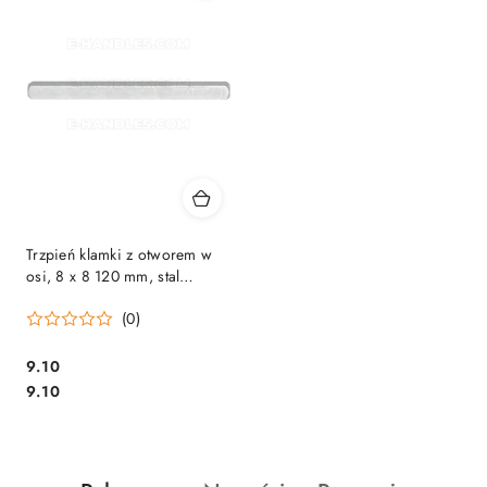
Trzpień klamki z otworem w
osi, 8 x 8 120 mm, stal
ocynkowana
(0)
Cena:
9.10
Cena:
9.10