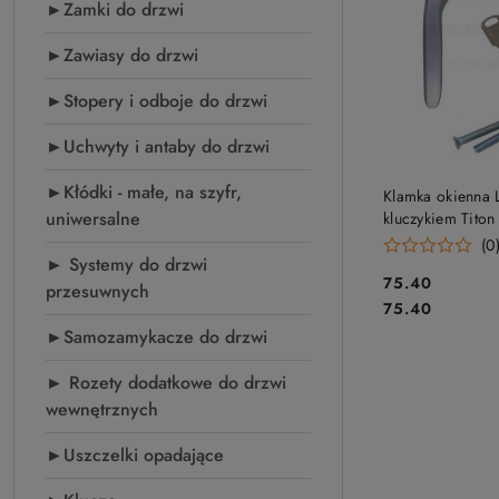
►Zamki do drzwi
►Zawiasy do drzwi
►Stopery i odboje do drzwi
►Uchwyty i antaby do drzwi
DO KO
►Kłódki - małe, na szyfr,
Klamka okienna 
uniwersalne
kluczykiem Titon
chrom satyn, do 
(0
► Systemy do drzwi
drewna, PVC-U i
Cena:
75.40
przesuwnych
Cena:
75.40
►Samozamykacze do drzwi
► Rozety dodatkowe do drzwi
wewnętrznych
►Uszczelki opadające