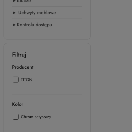
►Klucze
► Uchwyty meblowe
►Kontrola dostępu
Filtruj
Producent
Producent:
TITON
Kolor
Kolor:
Chrom satynowy