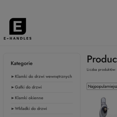
Przejdź do treści głównej
Przejdź do wyszukiwarki
Przejdź do moje konto
Przejdź do menu głównego
Przejdź do stopki
Produc
Kategorie
Liczba produktów
►Klamki do drzwi wewnętrznych
Zastosowano
Sortuj
►Gałki do drzwi
według
sortowanie:
►Klamki okienne
Najpopularniejsz
►Wkładki do drzwi