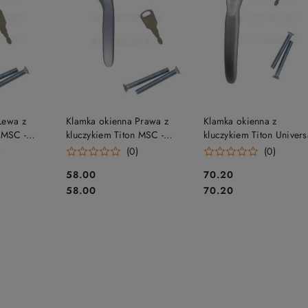
SZYKA
DO KOSZYKA
DO KOSZYKA
Lewa z
Klamka okienna Prawa z
Klamka okienna z
 MSC -
kluczykiem Titon MSC -
kluczykiem Titon Univers
okien z
chrom satyn, do okien z
MSC - chrom satyn, do
)
(0)
(0)
 aluminium
drewna, PVC-U i aluminium
okien z drewna, PVC-U i
Cena:
Cena:
58.00
70.20
aluminium
Cena:
Cena:
58.00
70.20