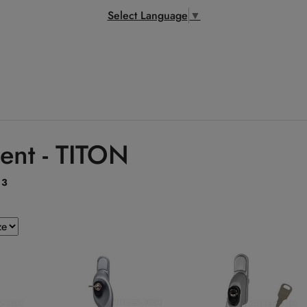
Select Language
▼
ent - TITON
:
3
e.