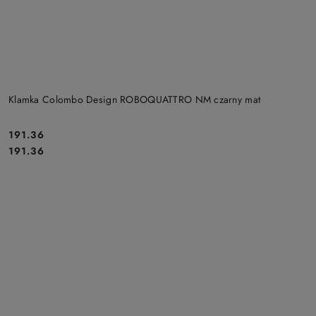
Klamka Colombo Design ROBOQUATTRO NM czarny mat
Cena:
191.36
Cena:
191.36