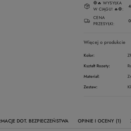
🛑🔥 WYSYŁKA
i
4
W CIĄGU! 🔥🛑:
dostawa
CENA
PRZESYŁKI:
Więcej o produkcie
Kolor:
Z
Kształt Rozety:
R
Materiał:
Z
Zestaw:
K
RMACJE DOT. BEZPIECZEŃSTWA
OPINIE I OCENY (1)