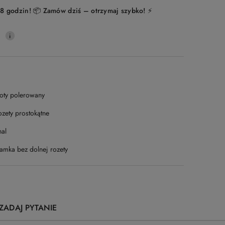
8 godzin! 📦 Zamów dziś – otrzymaj szybko! ⚡
0
łoty polerowany
ozety prostokątne
nal
lamka bez dolnej rozety
ZADAJ PYTANIE