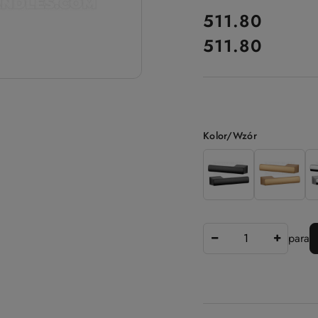
cena:
511.80
511.80
Cena:
Wariant
Kolor/Wzór
Ilość
para
Dostępność