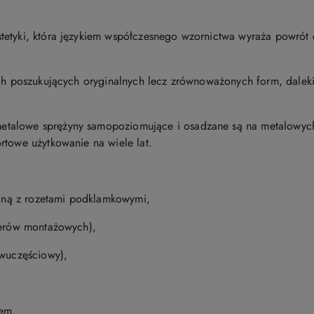
tetyki, która językiem współczesnego wzornictwa wyraża powrót
tach poszukujących oryginalnych lecz zrównoważonych form, dale
talowe sprężyny samopoziomujące i osadzane są na metalowyc
rtowe użytkowanie na wiele lat.
oloną z rozetami podklamkowymi,
terów montażowych),
dwuczęściowy),
zem,