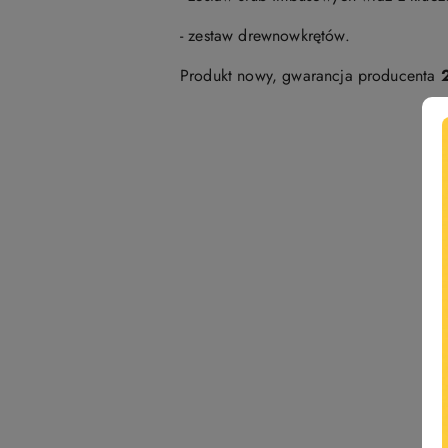
- zestaw drewnowkrętów.
Produkt nowy, gwarancja producenta
Pomiń karuzelę produktów