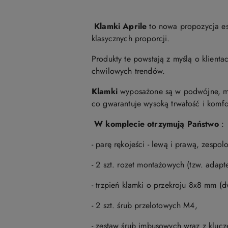
Klamki Aprile
to nowa propozycja es
klasycznych proporcji.
Produkty te powstają z myślą o klien
chwilowych trendów.
Klamki
wyposażone są w podwójne, me
co gwarantuje wysoką trwałość i komfo
W komplecie otrzymują Państwo
:
- parę rękojeści - lewą i prawą, zesp
- 2 szt. rozet montażowych (tzw. adap
- trzpień klamki o przekroju 8x8 mm (
- 2 szt. śrub przelotowych M4,
- zestaw śrub imbusowych wraz z kluc