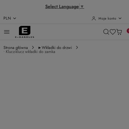
Select Language
▼
PLN
Moje konto
Przejdź do treści głównej
Przejdź do wyszukiwarki
Przejdź do moje konto
Przejdź do menu głównego
Przejdź do opisu produktu
Przejdź do stopki
Strona główna
►Wkładki do drzwi
• Klucz-klucz wkładki do zamka