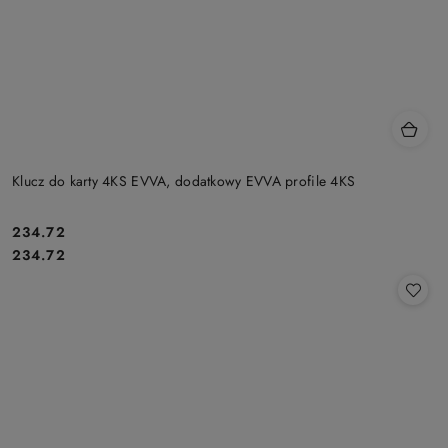
Klucz do karty 4KS EVVA, dodatkowy EVVA profile 4KS
Cena:
234.72
Cena:
234.72