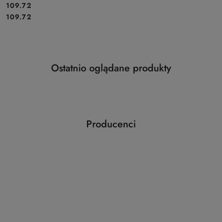
Cena:
109.72
Cena:
109.72
Produkty
Ostatnio oglądane produkty
Pomiń karuzelę produktów
o
statusie:
Producenci
Pomiń karuzelę producentów
ABLOY
ABUS