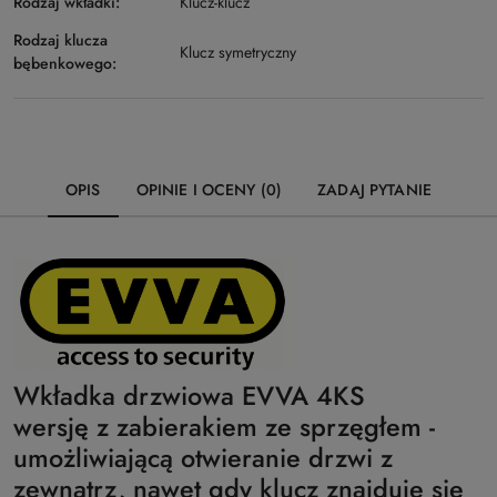
Rodzaj wkładki:
Klucz-klucz
Rodzaj klucza
Klucz symetryczny
bębenkowego:
OPIS
OPINIE I OCENY (0)
ZADAJ PYTANIE
Wkładka drzwiowa EVVA 4KS
wersję z zabierakiem ze sprzęgłem -
umożliwiającą otwieranie drzwi z
zewnątrz, nawet gdy klucz znajduje się