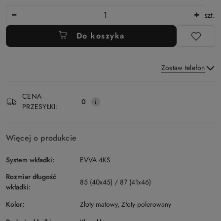
Ilość
szt.
Do koszyka
Zostaw telefon
Dostępność
CENA
i
0
PRZESYŁKI:
Wyślij
dostawa
Więcej o produkcie
System wkładki:
EVVA 4KS
Rozmiar długość
85 (40x45) / 87 (41x46)
wkładki:
Kolor:
Złoty matowy, Złoty polerowany