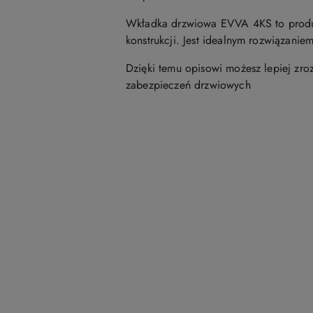
Wkładka drzwiowa EVVA 4KS to produkt
konstrukcji. Jest idealnym rozwiązanie
Dzięki temu opisowi możesz lepiej zr
zabezpieczeń drzwiowych
Pomiń karuzelę produktów