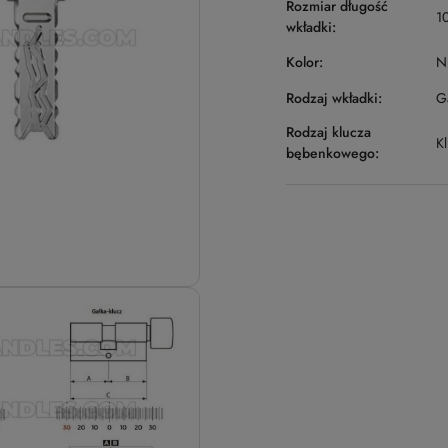
Rozmiar długość
1
wkładki:
Kolor:
Ni
Rodzaj wkładki:
Ga
Rodzaj klucza
K
bębenkowego: