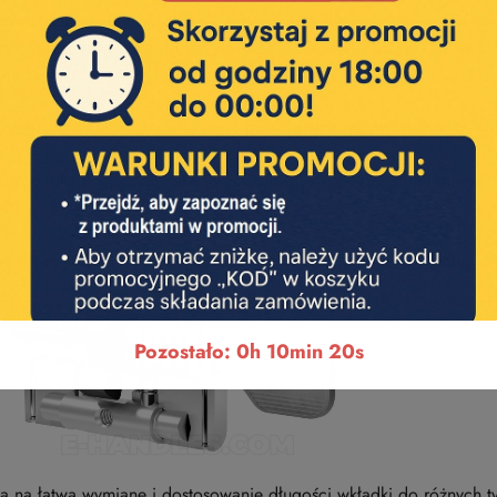
echnologii przesuwających się krzywek, co eliminuje możliwość n
:
W przeciwieństwie do tradycyjnych systemów, 4KS nie używa sp
lacje.
a:
stem jest odporny na większość popularnych metod włamania, taki
:
Wkładka posiada certyfikaty zgodności z najwyższymi normami 
ysokiej jakości materiały oraz precyzyjne wykonanie gwarantują d
Pozostało: 0h 10min 18s
 na łatwą wymianę i dostosowanie długości wkładki do różnych t