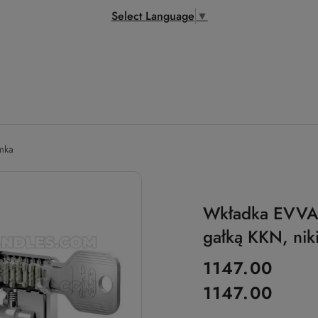
Select Language
▼
amka
Wkładka EVVA 
gałką KKN, niki
cena:
1147.00
1147.00
Cena: