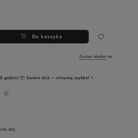
Do koszyka
Zostaw telefon
Wyślij
8 godzin! 📦 Zamów dziś – otrzymaj szybko! ⚡
0
VVA 4KS