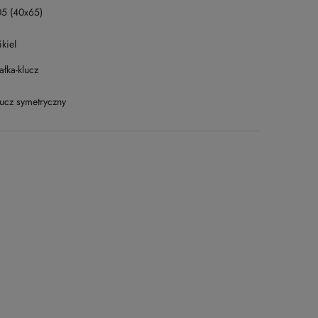
05 (40x65)
kiel
łka-klucz
lucz symetryczny