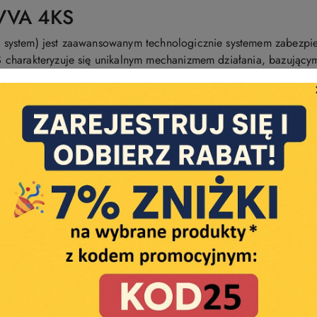
VVA 4KS
system) jest zaawansowanym technologicznie systemem zabezpiec
charakteryzuje się unikalnym mechanizmem działania, bazującym
zpieczeństwa.