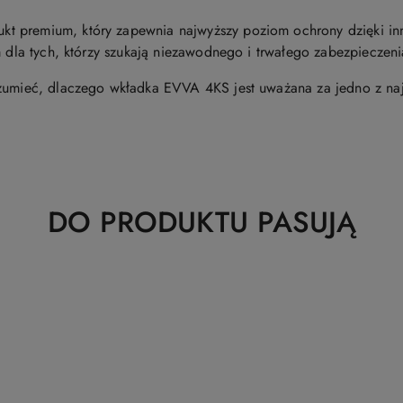
 premium, który zapewnia najwyższy poziom ochrony dzięki inno
m dla tych, którzy szukają niezawodnego i trwałego zabezpieczen
ozumieć, dlaczego wkładka EVVA 4KS jest uważana za jedno z naj
Produkty
DO PRODUKTU PASUJĄ
o
statusie: