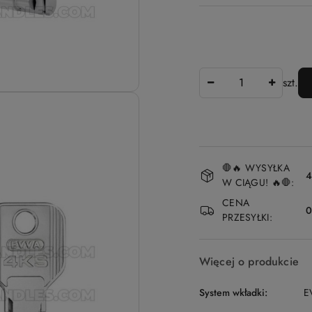
Ilość
szt.
Dostępność
🛑🔥 WYSYŁKA
i
4
W CIĄGU! 🔥🛑:
dostawa
CENA
PRZESYŁKI:
Więcej o produkcie
System wkładki:
E