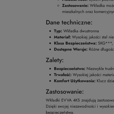
Zastosowanie:
Wkładka może 
mieszkalnych oraz komercyjny
Dane techniczne:
Typ:
Wkładka dwustronna
Materiał:
Wysokiej jakości stal n
Klasa Bezpieczeństwa:
SKG***, 
Dostępne Wersje:
Różne długości
Zalety:
Bezpieczeństwo:
Niezwykle trudn
Trwałość:
Wysokiej jakości materi
Komfort Użytkowania:
Klucz dzia
Zastosowanie:
Wkładki EVVA 4KS znajdują zastosowa
Dzięki swojej niezawodności i wysok
bezpieczeństwa.