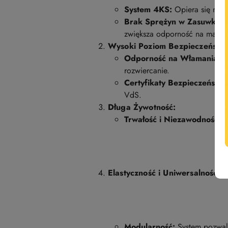
System 4KS:
Opiera się na t
Brak Sprężyn w Zasuwkach
zwiększa odporność na manipu
Wysoki Poziom Bezpieczeństw
Odporność na Włamania:
Sy
rozwiercanie.
Certyfikaty Bezpieczeństwa
VdS.
Długa Żywotność:
Trwałość i Niezawodność:
W
Elastyczność i Uniwersalność:
Modularność:
System pozwala