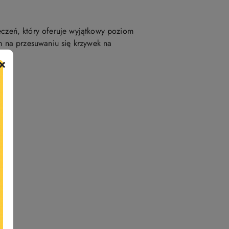
zeń, który oferuje wyjątkowy poziom
 na przesuwaniu się krzywek na
×