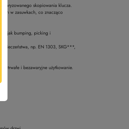
ieautoryzowanego skopiowania klucza.
rężyn w zasuwkach, co znacząco
ch jak bumping, picking i
bezpieczeństwa, np. EN 1303, SKG***,
ługotrwałe i bezawaryjne użytkowanie.
ypów drzwi.