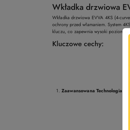
Wkładka drzwiowa E
Wkładka drzwiowa EVVA 4KS (4-curve 
ochrony przed włamaniem. System 4KS 
kluczu, co zapewnia wysoki poziom be
Kluczowe cechy:
Zaawansowana Technologia: