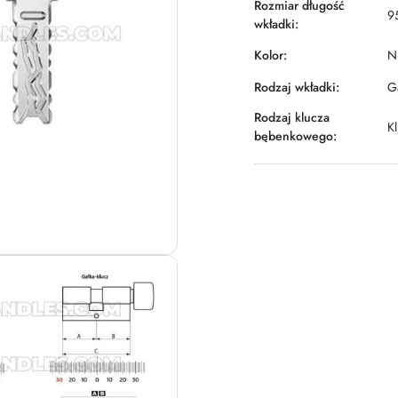
Rozmiar długość
9
wkładki:
Kolor:
Ni
Rodzaj wkładki:
Ga
Rodzaj klucza
K
bębenkowego: