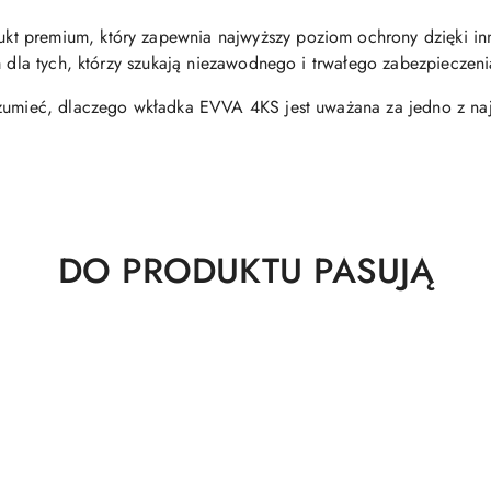
 premium, który zapewnia najwyższy poziom ochrony dzięki inno
m dla tych, którzy szukają niezawodnego i trwałego zabezpieczen
ozumieć, dlaczego wkładka EVVA 4KS jest uważana za jedno z naj
Produkty
DO PRODUKTU PASUJĄ
o
statusie: