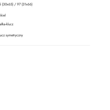
5 (30x65) / 97 (31x66)
kiel
łka-klucz
lucz symetryczny