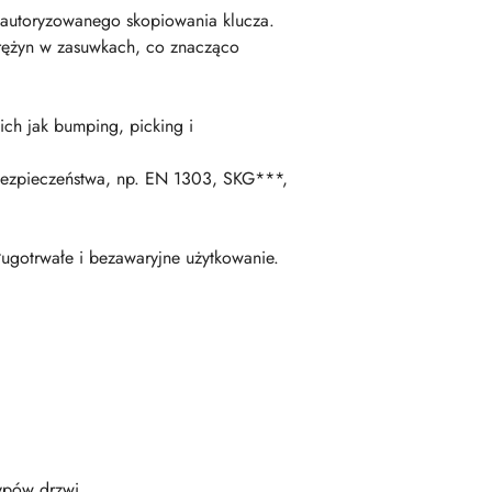
ieautoryzowanego skopiowania klucza.
rężyn w zasuwkach, co znacząco
ch jak bumping, picking i
bezpieczeństwa, np. EN 1303, SKG***,
ługotrwałe i bezawaryjne użytkowanie.
ypów drzwi.