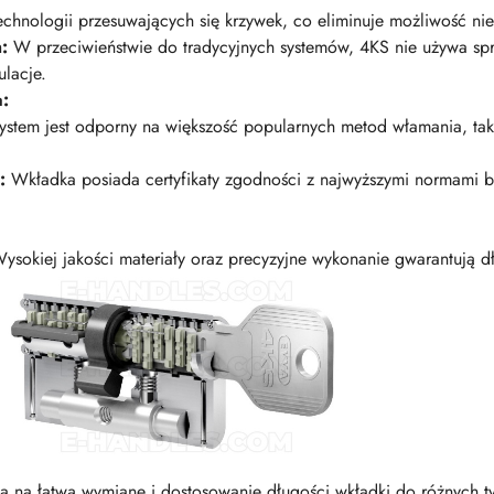
echnologii przesuwających się krzywek, co eliminuje możliwość n
:
W przeciwieństwie do tradycyjnych systemów, 4KS nie używa sp
lacje.
a:
stem jest odporny na większość popularnych metod włamania, taki
:
Wkładka posiada certyfikaty zgodności z najwyższymi normami 
ysokiej jakości materiały oraz precyzyjne wykonanie gwarantują d
 na łatwą wymianę i dostosowanie długości wkładki do różnych t