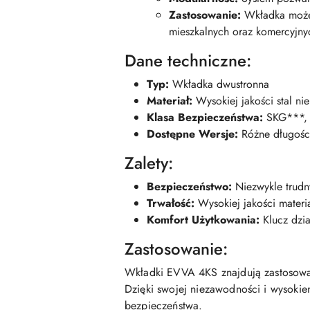
Zastosowanie:
Wkładka może 
mieszkalnych oraz komercyjny
Dane techniczne:
Typ:
Wkładka dwustronna
Materiał:
Wysokiej jakości stal n
Klasa Bezpieczeństwa:
SKG***, 
Dostępne Wersje:
Różne długości
Zalety:
Bezpieczeństwo:
Niezwykle trudn
Trwałość:
Wysokiej jakości materi
Komfort Użytkowania:
Klucz dzia
Zastosowanie:
Wkładki EVVA 4KS znajdują zastosowa
Dzięki swojej niezawodności i wysok
bezpieczeństwa.