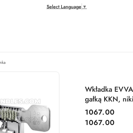
Select Language
▼
amka
Wkładka EVVA 
gałką KKN, niki
cena:
1067.00
1067.00
Cena: