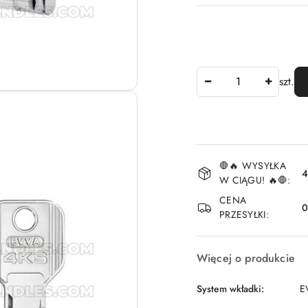
Ilość
szt.
Dostępność
🛑🔥 WYSYŁKA
i
4
W CIĄGU! 🔥🛑:
dostawa
CENA
PRZESYŁKI:
Więcej o produkcie
System wkładki:
E