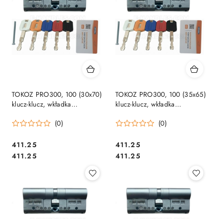
TOKOZ PRO300, 100 (30x70)
TOKOZ PRO300, 100 (35x65)
klucz-klucz, wkładka
klucz-klucz, wkładka
drzwiowa, 5 kluczy
drzwiowa, 5 kluczy
(0)
(0)
Cena:
Cena:
411.25
411.25
Cena:
Cena:
411.25
411.25