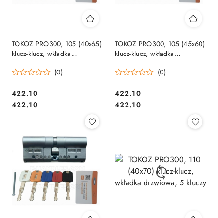
TOKOZ PRO300, 105 (40x65)
TOKOZ PRO300, 105 (45x60)
klucz-klucz, wkładka
klucz-klucz, wkładka
drzwiowa, 5 kluczy
drzwiowa, 5 kluczy
(0)
(0)
Cena:
Cena:
422.10
422.10
Cena:
Cena:
422.10
422.10