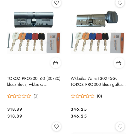
TOKOZ PRO300, 60 (30x30)
Wkładka 75 nst 30X45G,
klucz-klucz, wkładka
TOKOZ PRO300 klucz-gałka
drzwiowa, 5 kluczy
chrom mat/blokada
(0)
(0)
bezpieczeństwa, 5 kluczy
Cena:
Cena:
318.89
346.25
Cena:
Cena:
318.89
346.25