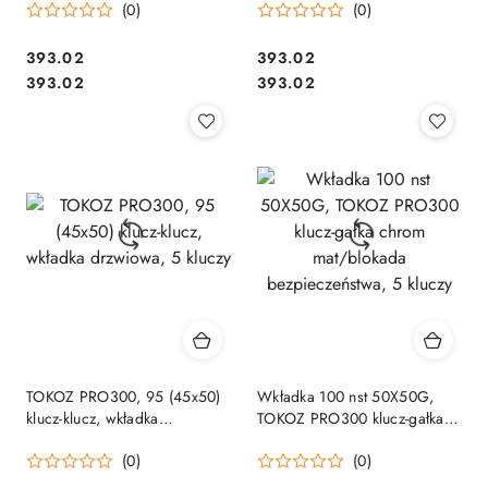
(0)
(0)
Cena:
Cena:
393.02
393.02
Cena:
Cena:
393.02
393.02
TOKOZ PRO300, 95 (45x50)
Wkładka 100 nst 50X50G,
klucz-klucz, wkładka
TOKOZ PRO300 klucz-gałka
drzwiowa, 5 kluczy
chrom mat/blokada
(0)
(0)
bezpieczeństwa, 5 kluczy