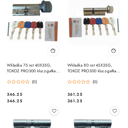
Wkładka 75 nst 40X35G,
Wkładka 80 nst 45X35G,
TOKOZ PRO300 klucz-gałka
TOKOZ PRO300 klucz-gałka
chrom mat/blokada
nikiel mat/blokada
(0)
(0)
bezpieczeństwa, 5 kluczy
bezpieczeństwa, 5 kluczy
Cena:
Cena:
346.25
361.25
Cena:
Cena:
346.25
361.25