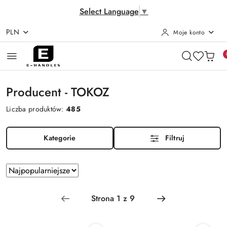
Select Language
▼
PLN
Moje konto
Przejdź do treści głównej
Przejdź do wyszukiwarki
Przejdź do moje konto
Przejdź do menu głównego
Przejdź do stopki
Producent - TOKOZ
Liczba produktów:
485
Kategorie
Filtruj
Zastosowano
Sortuj
według
sortowanie:
Najpopularniejsze.