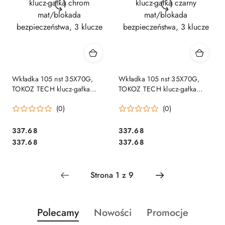
Wkładka 105 nst 35X70G,
Wkładka 105 nst 35X70G,
TOKOZ TECH klucz-gałka
TOKOZ TECH klucz-gałka
chrom mat/blokada
czarny mat/blokada
(0)
(0)
bezpieczeństwa, 3 klucze
bezpieczeństwa, 3 klucze
Cena:
Cena:
337.68
337.68
Cena:
Cena:
337.68
337.68
Produkty
Produkty
Produkty
Polecamy
Nowości
Promocje
Pomiń karuzelę produktów