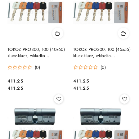
TOKOZ PRO300, 100 (40x60)
TOKOZ PRO300, 100 (45x55)
klucz-klucz, wkładka
klucz-klucz, wkładka
drzwiowa, 5 kluczy
drzwiowa, 5 kluczy
(0)
(0)
Cena:
Cena:
411.25
411.25
Cena:
Cena:
411.25
411.25