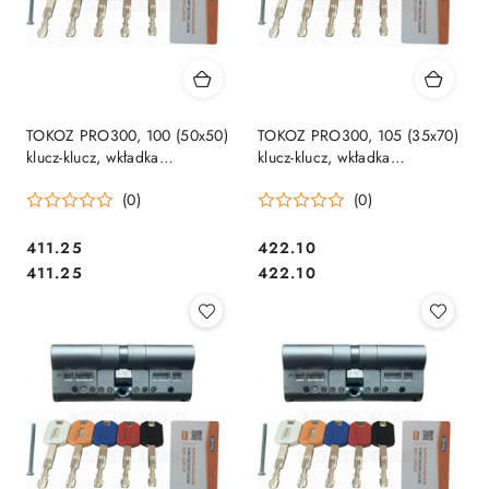
TOKOZ PRO300, 100 (50x50)
TOKOZ PRO300, 105 (35x70)
klucz-klucz, wkładka
klucz-klucz, wkładka
drzwiowa, 5 kluczy
drzwiowa, 5 kluczy
(0)
(0)
Cena:
Cena:
411.25
422.10
Cena:
Cena:
411.25
422.10