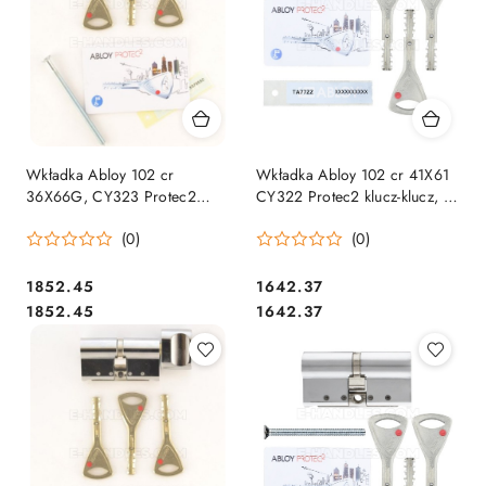
Wkładka Abloy 102 cr
Wkładka Abloy 102 cr 41X61
36X66G, CY323 Protec2
CY322 Protec2 klucz-klucz, 3
klucz-gałka, 3 klucze
klucze
(0)
(0)
Cena:
Cena:
1852.45
1642.37
Cena:
Cena:
1852.45
1642.37