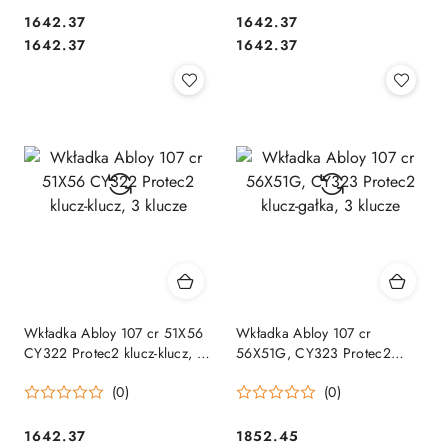
Cena:
Cena:
1642.37
1642.37
Cena:
Cena:
1642.37
1642.37
Wkładka Abloy 107 cr 51X56
Wkładka Abloy 107 cr
CY322 Protec2 klucz-klucz, 3
56X51G, CY323 Protec2
klucze
klucz-gałka, 3 klucze
(0)
(0)
Cena:
Cena:
1642.37
1852.45