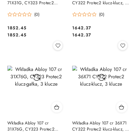
71X31G, CY323 Protec2
CY322 Protec2 klucz-klucz, 3
klucz-gałka, 3 klucze
klucze
(0)
(0)
Cena:
Cena:
1852.45
1642.37
Cena:
Cena:
1852.45
1642.37
Wkładka Abloy 107 cr
Wkładka Abloy 107 cr 36X71
31X76G, CY323 Protec2
CY322 Protec2 klucz-klucz, 3
klucz-gałka, 3 klucze
klucze