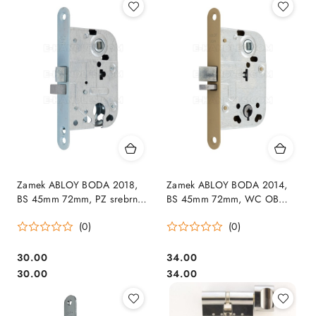
Zamek ABLOY BODA 2018,
Zamek ABLOY BODA 2014,
BS 45mm 72mm, PZ srebrny
BS 45mm 72mm, WC OB
ocynk
piaskowy
(0)
(0)
Cena:
Cena:
30.00
34.00
Cena:
Cena:
30.00
34.00