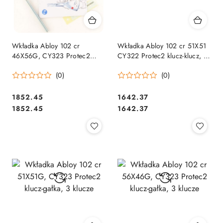
Wkładka Abloy 102 cr
Wkładka Abloy 102 cr 51X51
46X56G, CY323 Protec2
CY322 Protec2 klucz-klucz, 3
klucz-gałka, 3 klucze
klucze
(0)
(0)
Cena:
Cena:
1852.45
1642.37
Cena:
Cena:
1852.45
1642.37