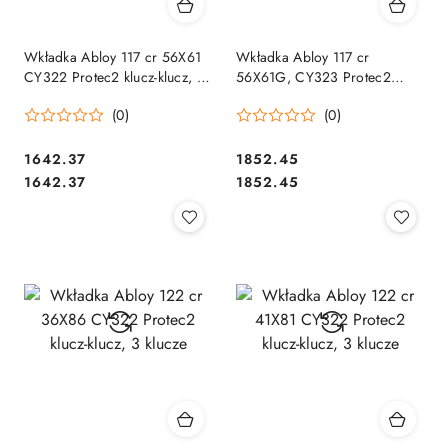
Wkładka Abloy 117 cr 56X61
Wkładka Abloy 117 cr
CY322 Protec2 klucz-klucz, 3
56X61G, CY323 Protec2
klucze
klucz-gałka, 3 klucze
(0)
(0)
Cena:
Cena:
1642.37
1852.45
Cena:
Cena:
1642.37
1852.45