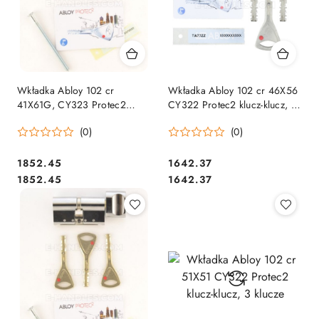
Wkładka Abloy 102 cr
Wkładka Abloy 102 cr 46X56
41X61G, CY323 Protec2
CY322 Protec2 klucz-klucz, 3
klucz-gałka, 3 klucze
klucze
(0)
(0)
Cena:
Cena:
1852.45
1642.37
Cena:
Cena:
1852.45
1642.37