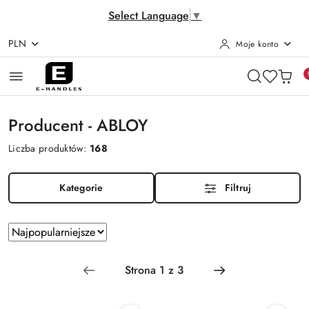
Select Language
▼
PLN
Moje konto
Przejdź do treści głównej
Przejdź do wyszukiwarki
Przejdź do moje konto
Przejdź do menu głównego
Przejdź do stopki
Producent - ABLOY
Liczba produktów:
168
Kategorie
Filtruj
Zastosowano
Sortuj
według
sortowanie:
Najpopularniejsze.