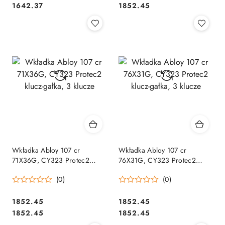
Cena:
Cena:
1642.37
1852.45
Wkładka Abloy 107 cr
Wkładka Abloy 107 cr
71X36G, CY323 Protec2
76X31G, CY323 Protec2
klucz-gałka, 3 klucze
klucz-gałka, 3 klucze
(0)
(0)
Cena:
Cena:
1852.45
1852.45
Cena:
Cena:
1852.45
1852.45