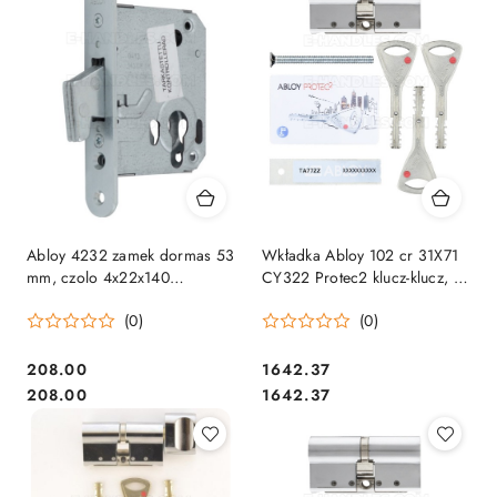
przed
obniżką
Abloy 4232 zamek dormas 53
Wkładka Abloy 102 cr 31X71
mm, czolo 4x22x140
CY322 Protec2 klucz-klucz, 3
wpuszczany hakowy( 4232 )
klucze
(0)
(0)
Cena:
Cena:
208.00
1642.37
Cena:
Cena:
208.00
1642.37