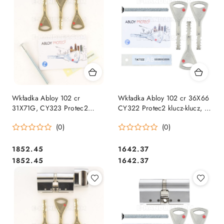
Wkładka Abloy 102 cr
Wkładka Abloy 102 cr 36X66
31X71G, CY323 Protec2
CY322 Protec2 klucz-klucz, 3
klucz-gałka, 3 klucze
klucze
(0)
(0)
Cena:
Cena:
1852.45
1642.37
Cena:
Cena:
1852.45
1642.37