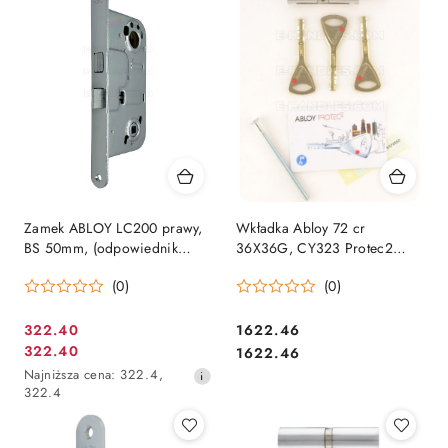
Zamek ABLOY LC200 prawy,
Wkładka Abloy 72 cr
BS 50mm, (odpowiednik
36X36G, CY323 Protec2
Boda 4565,4865)
klucz-gałka, 3 klucze
(0)
(0)
Cena
Cena:
322.40
1622.46
Cena
Cena:
322.40
promocyjna:
1622.46
promocyjna:
Najniższa
Najniższa cena:
322.4
,
cena
322.4
z
30
dni