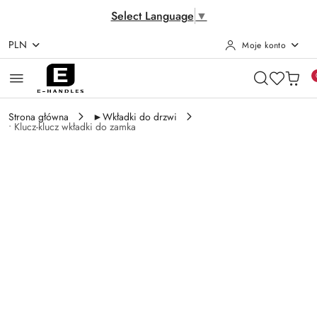
Select Language
▼
PLN
Moje konto
Przejdź do treści głównej
Przejdź do wyszukiwarki
Przejdź do moje konto
Przejdź do menu głównego
Przejdź do opisu produktu
Przejdź do stopki
Strona główna
►Wkładki do drzwi
• Klucz-klucz wkładki do zamka