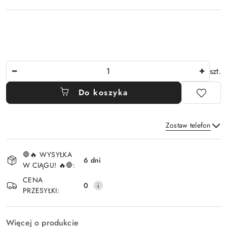
Ilość
szt.
Do koszyka
Zostaw telefon
Dostępność
🛑🔥 WYSYŁKA
i
6 dni
W CIĄGU! 🔥🛑:
Wyślij
dostawa
CENA
0
PRZESYŁKI:
Więcej o produkcie