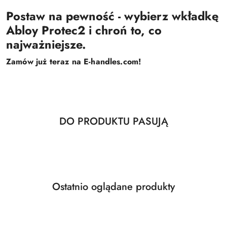
Postaw na pewność - wybierz wkładkę
Abloy Protec2 i chroń to, co
najważniejsze.
Zamów już teraz na E-handles.com!
Produkty
DO PRODUKTU PASUJĄ
Pomiń karuzelę produktów
o
statusie:
Produkty
Ostatnio oglądane produkty
Pomiń karuzelę produktów
o
statusie: