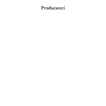
Producenci
Pomiń karuzelę producentów
ABLOY
ABUS
AGAS
AGB
AMIG
ANSELMI