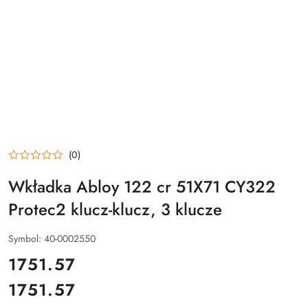
(0)
Wkładka Abloy 122 cr 51X71 CY322
Protec2 klucz-klucz, 3 klucze
Symbol:
40-0002550
cena:
1751.57
1751.57
Cena: