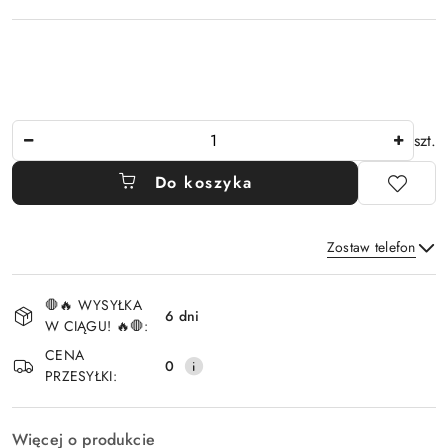
Ilość
szt.
Do koszyka
Zostaw telefon
Dostępność
🛑🔥 WYSYŁKA
i
6 dni
W CIĄGU! 🔥🛑:
Wyślij
dostawa
CENA
0
PRZESYŁKI:
Więcej o produkcie