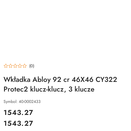
(0)
Wkładka Abloy 92 cr 46X46 CY322
Protec2 klucz-klucz, 3 klucze
Symbol:
40-0002433
cena:
1543.27
1543.27
Cena: