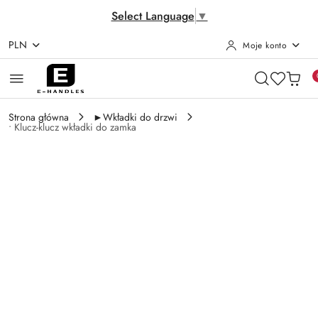
Select Language
▼
PLN
Moje konto
Przejdź do treści głównej
Przejdź do wyszukiwarki
Przejdź do moje konto
Przejdź do menu głównego
Przejdź do opisu produktu
Przejdź do stopki
Strona główna
►Wkładki do drzwi
• Klucz-klucz wkładki do zamka