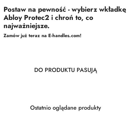
Postaw na pewność - wybierz wkładkę
Abloy Protec2 i chroń to, co
najważniejsze.
Zamów już teraz na E-handles.com!
Produkty
DO PRODUKTU PASUJĄ
Pomiń karuzelę produktów
o
statusie:
Produkty
Ostatnio oglądane produkty
Pomiń karuzelę produktów
o
statusie: