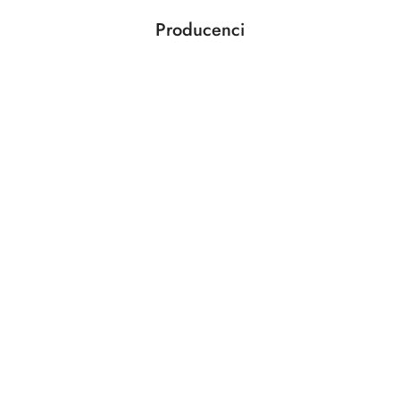
Producenci
Pomiń karuzelę producentów
ABLOY
ABUS
AGAS
AGB
AMIG
ANSELMI