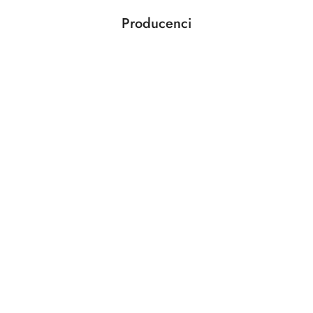
Producenci
Pomiń karuzelę producentów
ABLOY
ABUS
AGAS
AGB
AMIG
ANSELMI