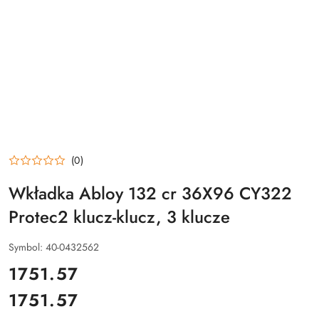
(0)
Wkładka Abloy 132 cr 36X96 CY322
Protec2 klucz-klucz, 3 klucze
Symbol:
40-0432562
cena:
1751.57
1751.57
Cena: