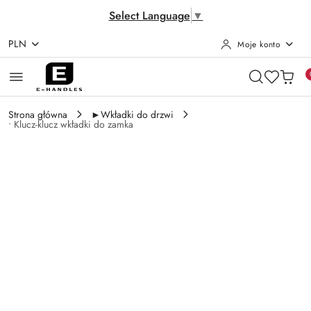
Select Language
▼
PLN
Moje konto
Przejdź do treści głównej
Przejdź do wyszukiwarki
Przejdź do moje konto
Przejdź do menu głównego
Przejdź do opisu produktu
Przejdź do stopki
Strona główna
►Wkładki do drzwi
• Klucz-klucz wkładki do zamka