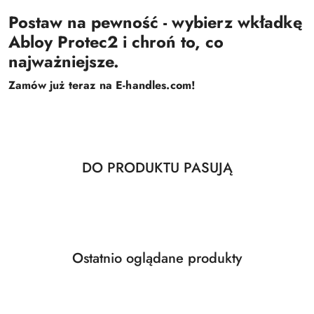
Postaw na pewność - wybierz wkładkę
Abloy Protec2 i chroń to, co
najważniejsze.
Zamów już teraz na E-handles.com!
Produkty
DO PRODUKTU PASUJĄ
Pomiń karuzelę produktów
o
statusie:
Produkty
Ostatnio oglądane produkty
Pomiń karuzelę produktów
o
statusie: