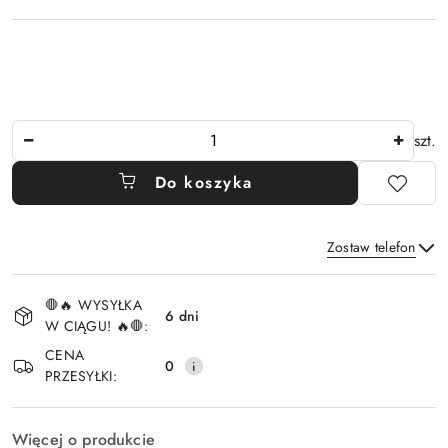
Ilość
szt.
Do koszyka
Zostaw telefon
Dostępność
🛑🔥 WYSYŁKA
i
6 dni
W CIĄGU! 🔥🛑:
Wyślij
dostawa
CENA
0
PRZESYŁKI:
Więcej o produkcie