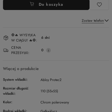
Do koszyka
Zostaw telefon
Dostępność
🛑🔥 WYSYŁKA
i
6 dni
W CIĄGU! 🔥🛑:
Wyślij
dostawa
CENA
0
PRZESYŁKI:
Więcej o produkcie
System wkładki:
Abloy Protec2
Rozmiar długość
110 (55x55)
wkładki:
Kolor:
Chrom polerowany
Rodzaj wkładki:
Gałka-klucz