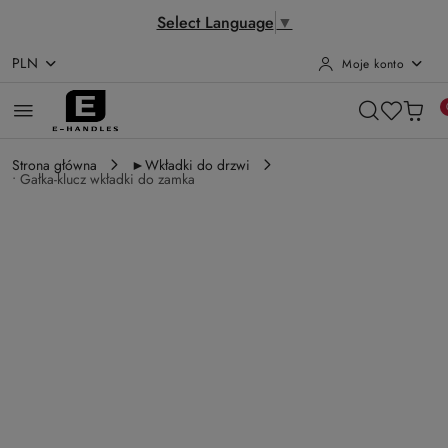
Select Language
▼
PLN
Moje konto
Przejdź do treści głównej
Przejdź do wyszukiwarki
Przejdź do moje konto
Przejdź do menu głównego
Przejdź do opisu produktu
Przejdź do stopki
Strona główna
►Wkładki do drzwi
• Gałka-klucz wkładki do zamka