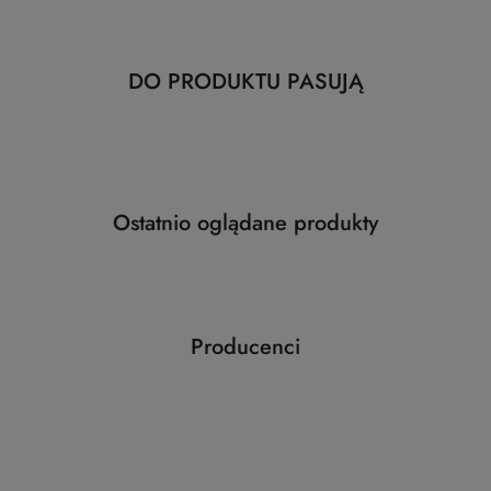
Produkty
DO PRODUKTU PASUJĄ
Pomiń karuzelę produktów
o
statusie:
Produkty
Ostatnio oglądane produkty
Pomiń karuzelę produktów
o
statusie:
Producenci
Pomiń karuzelę producentów
ABLOY