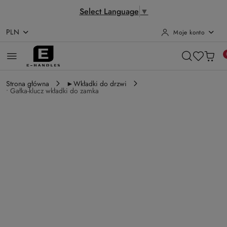
Select Language
▼
PLN
Moje konto
Przejdź do treści głównej
Przejdź do wyszukiwarki
Przejdź do moje konto
Przejdź do menu głównego
Przejdź do opisu produktu
Przejdź do stopki
Strona główna
►Wkładki do drzwi
• Gałka-klucz wkładki do zamka