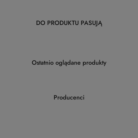
Produkty
DO PRODUKTU PASUJĄ
Pomiń karuzelę produktów
o
statusie:
Produkty
Ostatnio oglądane produkty
Pomiń karuzelę produktów
o
statusie:
Producenci
Pomiń karuzelę producentów
ABLOY