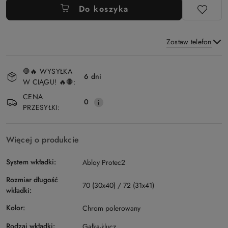
Do koszyka
Zostaw telefon
Dostępność
🛑🔥 WYSYŁKA
i
6 dni
W CIĄGU! 🔥🛑:
Wyślij
dostawa
CENA
0
PRZESYŁKI:
Więcej o produkcie
System wkładki:
Abloy Protec2
Rozmiar długość
70 (30x40) / 72 (31x41)
wkładki:
Kolor:
Chrom polerowany
Rodzaj wkładki:
Gałka-klucz