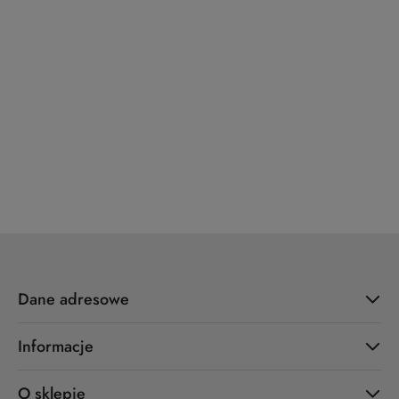
x7.zo
YALE
ZOO Hardware
Dane adresowe
Informacje
O sklepie