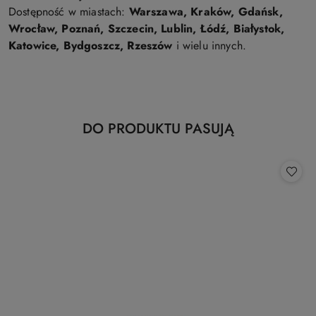
Dostępność w miastach:
Warszawa, Kraków, Gdańsk,
Wrocław, Poznań, Szczecin, Lublin, Łódź, Białystok,
Katowice, Bydgoszcz, Rzeszów
i wielu innych.
Produkty
DO PRODUKTU PASUJĄ
Pomiń karuzelę produktów
o
statusie: