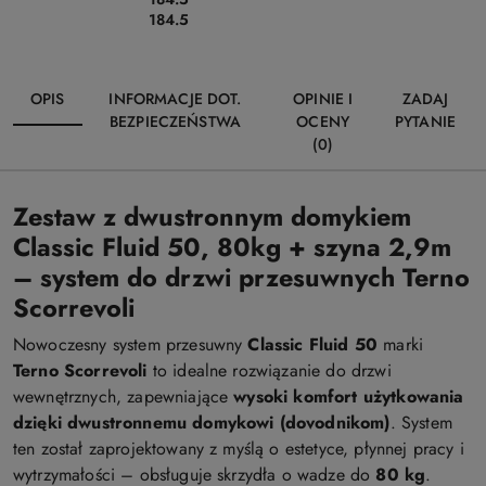
184.5
OPIS
INFORMACJE DOT.
OPINIE I
ZADAJ
BEZPIECZEŃSTWA
OCENY
PYTANIE
(0)
Zestaw z dwustronnym domykiem
Classic Fluid 50, 80kg + szyna 2,9m
– system do drzwi przesuwnych Terno
Scorrevoli
Nowoczesny system przesuwny
Classic Fluid 50
marki
Terno Scorrevoli
to idealne rozwiązanie do drzwi
wewnętrznych, zapewniające
wysoki komfort użytkowania
dzięki dwustronnemu domykowi (dovodnikom)
. System
ten został zaprojektowany z myślą o estetyce, płynnej pracy i
wytrzymałości – obsługuje skrzydła o wadze do
80 kg
.