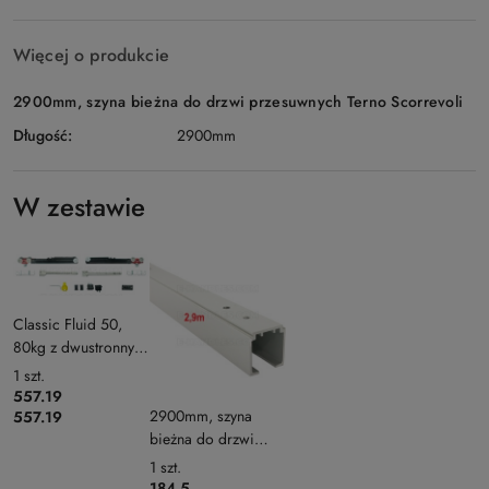
Więcej o produkcie
2900mm, szyna bieżna do drzwi przesuwnych Terno Scorrevoli
Długość:
2900mm
W zestawie
Classic Fluid 50,
80kg z dwustronnym
domykiem system
1
szt.
przesuwny Terno
557.19
Scorrevoli bez szyny
2900mm, szyna
557.19
bieżna do drzwi
przesuwnych Terno
1
szt.
Scorrevoli
184.5