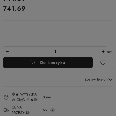
741.69
Cena:
Ilość
szt.
Do koszyka
Zostaw telefon
Dostępność
🛑🔥 WYSYŁKA
i
3 dni
W CIĄGU! 🔥🛑:
Wyślij
dostawa
CENA
62
PRZESYŁKI: