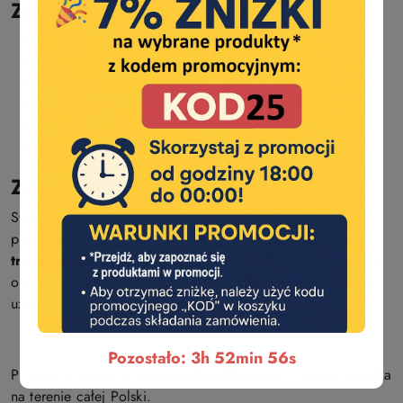
Zawartość zestawu:
2 wózki z systemem FLUID i kołnierzem
2 aktywatory dovodników
1 pozycjoner
1 prowadnik dolny
4 kątowniki montażowe
1 szyna aluminiowa 2,9 m (docięta)
Zastosowanie:
System sprawdzi się w domach, biurach, mieszkaniach i
przestrzeniach komercyjnych, gdzie istotna jest
estetyka,
trwałość i cicha praca
drzwi przesuwnych. Cichy domyk z
obu stron zwiększa wygodę i bezpieczeństwo codziennego
użytkowania.
Pozostało: 3h 52min 55s
Produkt dostępny w sklepie
e-handles.com
– szybka wysyłka
na terenie całej Polski.