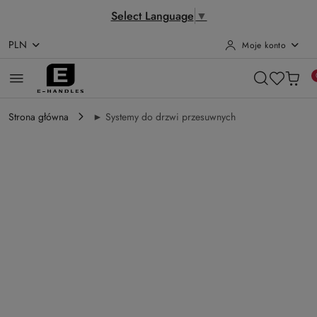
Select Language
▼
PLN
Moje konto
Przejdź do treści głównej
Przejdź do wyszukiwarki
Przejdź do moje konto
Przejdź do menu głównego
Przejdź do opisu produktu
Przejdź do stopki
Strona główna
► Systemy do drzwi przesuwnych