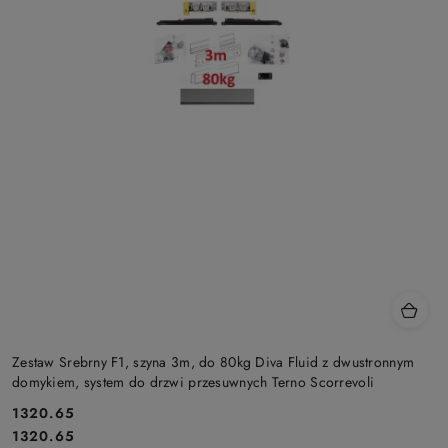
Zestaw Srebrny F1, szyna 3m, do 80kg Diva Fluid z dwustronnym
domykiem, system do drzwi przesuwnych Terno Scorrevoli
Cena:
1320.65
Cena:
1320.65