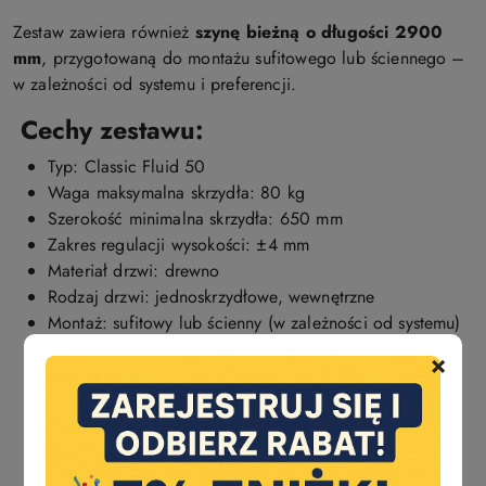
Zestaw zawiera również
szynę bieżną o długości 2900
mm
, przygotowaną do montażu sufitowego lub ściennego –
w zależności od systemu i preferencji.
Cechy zestawu:
Typ: Classic Fluid 50
Waga maksymalna skrzydła: 80 kg
Szerokość minimalna skrzydła: 650 mm
Zakres regulacji wysokości: ±4 mm
Materiał drzwi: drewno
Rodzaj drzwi: jednoskrzydłowe, wewnętrzne
Montaż: sufitowy lub ścienny (w zależności od systemu)
Wyposażenie: dwustronna amortyzacja (cichy domyk –
×
dovodnik)
Długość szyny: 2900 mm (2,9 m)
Szyna odcinana z 6 m – brak możliwości zwrotu po
docięciu