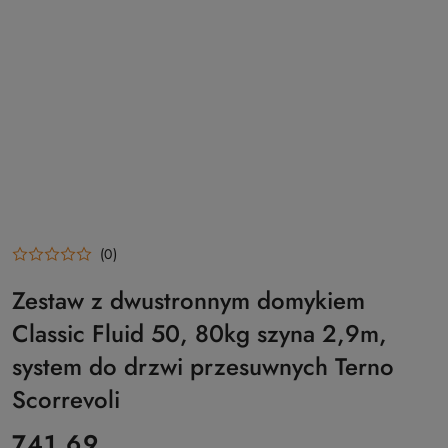
(0)
Zestaw z dwustronnym domykiem
Classic Fluid 50, 80kg szyna 2,9m,
system do drzwi przesuwnych Terno
Scorrevoli
cena:
741.69