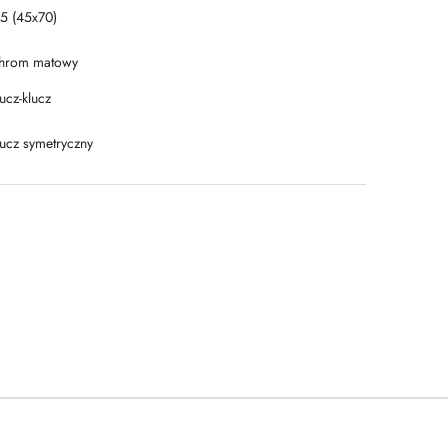
15 (45x70)
hrom matowy
ucz-klucz
lucz symetryczny