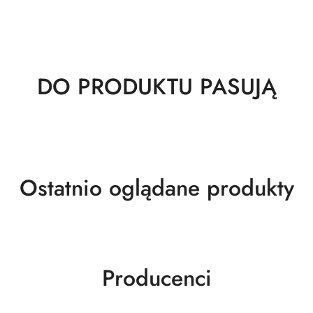
Produkty
DO PRODUKTU PASUJĄ
o
statusie:
Produkty
Ostatnio oglądane produkty
o
statusie:
Producenci