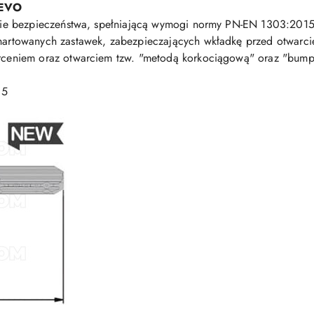
 EVO
sie bezpieczeństwa, spełniającą wymogi normy PN-EN 1303:2015 (
 hartowanych zastawek, zabezpieczających wkładkę przed otwar
erceniem oraz otwarciem tzw. "metodą korkociągową" oraz "bum
 5