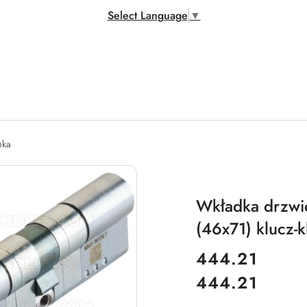
Select Language
▼
mka
Wkładka drzwi
(46x71) klucz-
cena:
444.21
444.21
Cena: