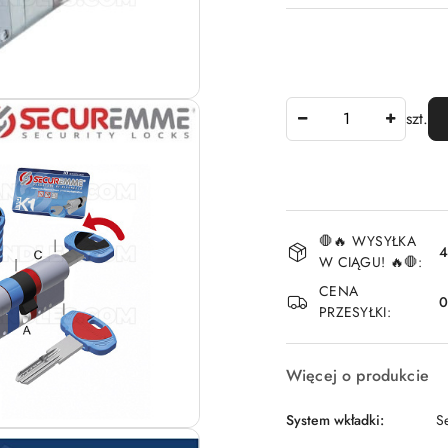
Ilość
szt.
Dostępność
🛑🔥 WYSYŁKA
i
4
W CIĄGU! 🔥🛑:
dostawa
CENA
PRZESYŁKI:
Więcej o produkcie
System wkładki:
S