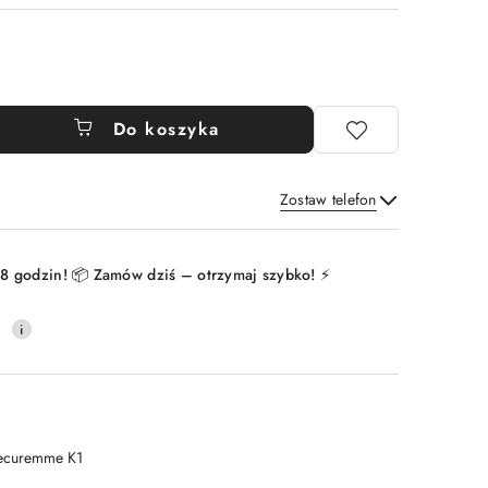
Do koszyka
Zostaw telefon
Wyślij
8 godzin! 📦 Zamów dziś – otrzymaj szybko! ⚡
0
ecuremme K1