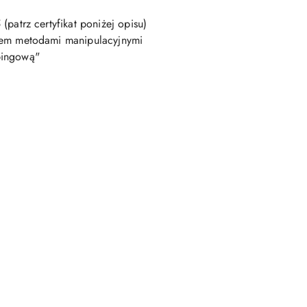
patrz certyfikat poniżej opisu)
ciem metodami manipulacyjnymi
pingową"