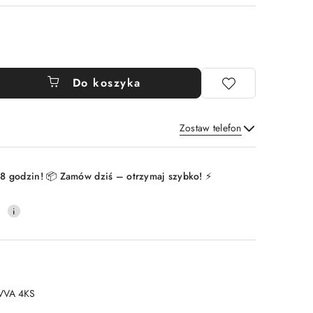
Do koszyka
Zostaw telefon
Wyślij
8 godzin! 📦 Zamów dziś – otrzymaj szybko! ⚡
0
VVA 4KS