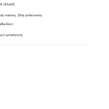
05 (45x60)
łoty matowy, Złoty polerowany
łka-klucz
lucz symetryczny