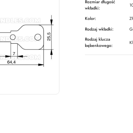
Rozmiar długość
1
wkładki:
Kolor:
Z
Rodzaj wkładki:
Ga
Rodzaj klucza
K
bębenkowego: