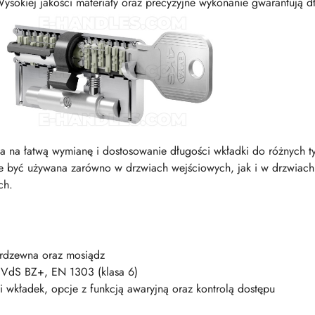
ysokiej jakości materiały oraz precyzyjne wykonanie gwarantują d
 na łatwą wymianę i dostosowanie długości wkładki do różnych t
być używana zarówno w drzwiach wejściowych, jak i w drzwiac
ch.
ierdzewna oraz mosiądz
VdS BZ+, EN 1303 (klasa 6)
 wkładek, opcje z funkcją awaryjną oraz kontrolą dostępu