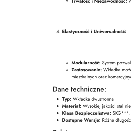
Trwałość i Niezawodność:
W
Elastyczność i Uniwersalność:
Modularność:
System pozwala
Zastosowanie:
Wkładka może 
mieszkalnych oraz komercyjny
Dane techniczne:
Typ:
Wkładka dwustronna
Materiał:
Wysokiej jakości stal n
Klasa Bezpieczeństwa:
SKG***, 
Dostępne Wersje:
Różne długości