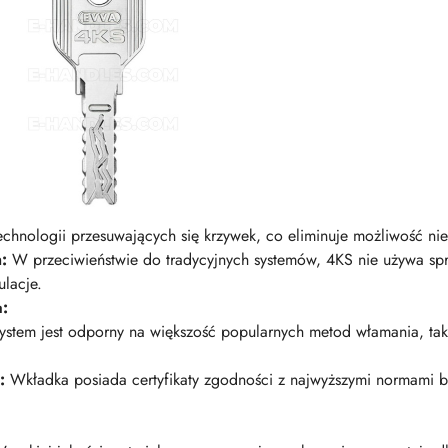
echnologii przesuwających się krzywek, co eliminuje możliwość n
:
W przeciwieństwie do tradycyjnych systemów, 4KS nie używa sp
lacje.
a:
stem jest odporny na większość popularnych metod włamania, taki
:
Wkładka posiada certyfikaty zgodności z najwyższymi normami 