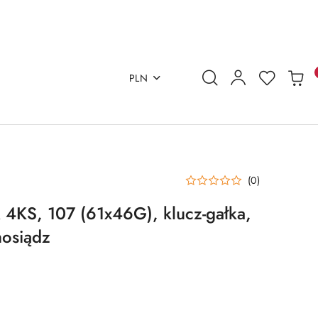
PLN
(0)
4KS, 107 (61x46G), klucz-gałka,
mosiądz