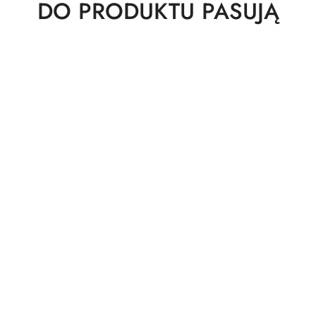
Produkty
DO PRODUKTU PASUJĄ
o
statusie: