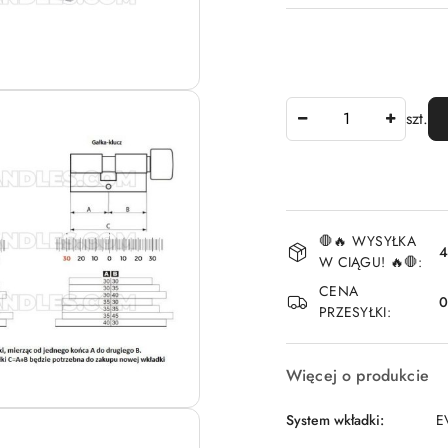
Ilość
szt.
Dostępność
🛑🔥 WYSYŁKA
i
4
W CIĄGU! 🔥🛑:
dostawa
CENA
PRZESYŁKI:
Więcej o produkcie
System wkładki:
E