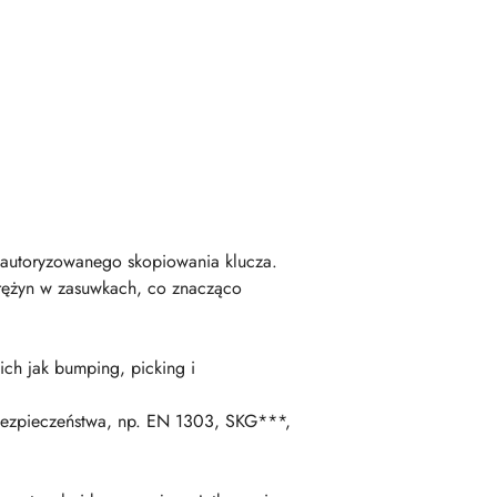
ieautoryzowanego skopiowania klucza.
rężyn w zasuwkach, co znacząco
ch jak bumping, picking i
bezpieczeństwa, np. EN 1303, SKG***,