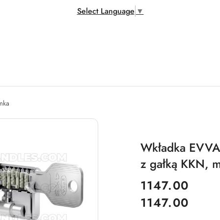
Select Language
▼
amka
Wkładka EVVA 
z gałką KKN, 
cena:
1147.00
1147.00
Cena: