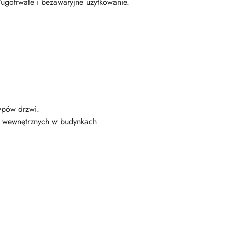
ługotrwałe i bezawaryjne użytkowanie.
ypów drzwi.
h wewnętrznych w budynkach