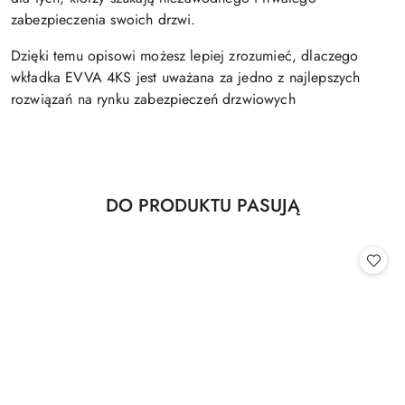
zabezpieczenia swoich drzwi.
Dzięki temu opisowi możesz lepiej zrozumieć, dlaczego
wkładka EVVA 4KS jest uważana za jedno z najlepszych
rozwiązań na rynku zabezpieczeń drzwiowych
Produkty
DO PRODUKTU PASUJĄ
Pomiń karuzelę produktów
o
statusie: