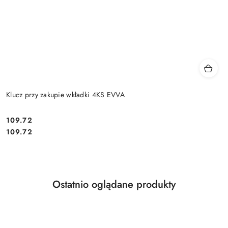
Klucz przy zakupie wkładki 4KS EVVA
Cena:
109.72
Cena:
109.72
Produkty
Ostatnio oglądane produkty
Pomiń karuzelę produktów
o
statusie: