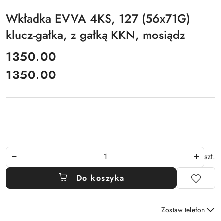
Wkładka EVVA 4KS, 127 (56x71G)
klucz-gałka, z gałką KKN, mosiądz
cena:
1350.00
1350.00
Cena:
Ilość
szt.
Do koszyka
Zostaw telefon