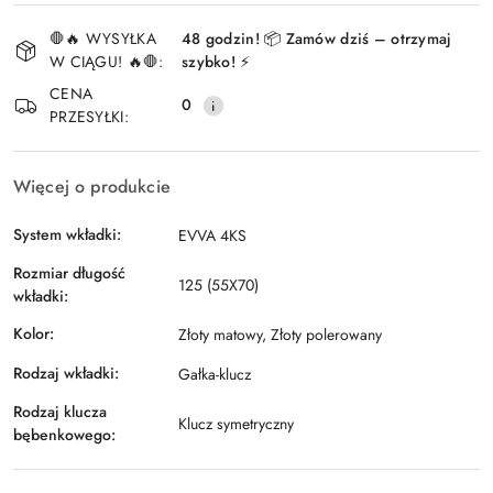
Dostępność
🛑🔥 WYSYŁKA
48 godzin! 📦 Zamów dziś – otrzymaj
i
W CIĄGU! 🔥🛑:
szybko! ⚡
Wyślij
dostawa
CENA
0
PRZESYŁKI:
Więcej o produkcie
System wkładki:
EVVA 4KS
Rozmiar długość
125 (55X70)
wkładki:
Kolor:
Złoty matowy, Złoty polerowany
Rodzaj wkładki:
Gałka-klucz
Rodzaj klucza
Klucz symetryczny
bębenkowego: