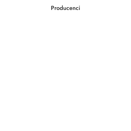
Producenci
Pomiń karuzelę producentów
ABLOY
ABUS
AGAS
AGB
AMIG
ANSELMI