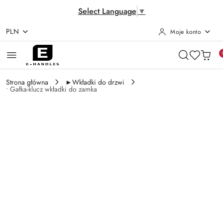
Select Language
▼
PLN
Moje konto
Przejdź do treści głównej
Przejdź do wyszukiwarki
Przejdź do moje konto
Przejdź do menu głównego
Przejdź do opisu produktu
Przejdź do stopki
Strona główna
►Wkładki do drzwi
• Gałka-klucz wkładki do zamka