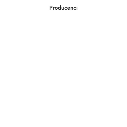
Producenci
Pomiń karuzelę producentów
ABLOY
ABUS
AGAS
AGB
AMIG
ANSELMI