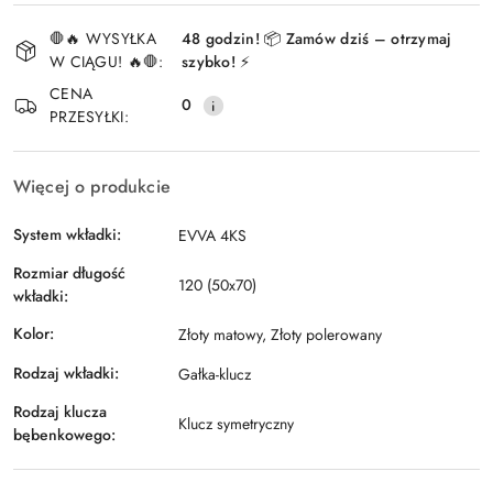
Dostępność
🛑🔥 WYSYŁKA
48 godzin! 📦 Zamów dziś – otrzymaj
i
W CIĄGU! 🔥🛑:
szybko! ⚡
Wyślij
dostawa
CENA
0
PRZESYŁKI:
Więcej o produkcie
System wkładki:
EVVA 4KS
Rozmiar długość
120 (50x70)
wkładki:
Kolor:
Złoty matowy, Złoty polerowany
Rodzaj wkładki:
Gałka-klucz
Rodzaj klucza
Klucz symetryczny
bębenkowego: