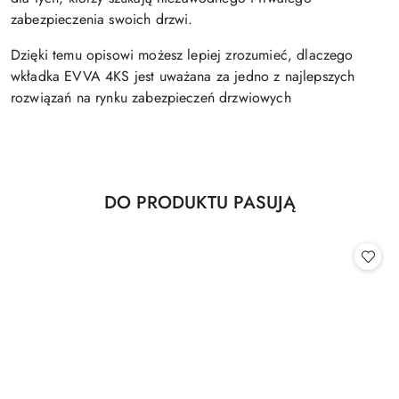
zabezpieczenia swoich drzwi.
Dzięki temu opisowi możesz lepiej zrozumieć, dlaczego
wkładka EVVA 4KS jest uważana za jedno z najlepszych
rozwiązań na rynku zabezpieczeń drzwiowych
Produkty
DO PRODUKTU PASUJĄ
Pomiń karuzelę produktów
o
statusie: