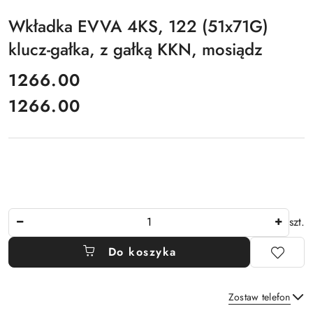
Wkładka EVVA 4KS, 122 (51x71G)
klucz-gałka, z gałką KKN, mosiądz
cena:
1266.00
1266.00
Cena:
Ilość
szt.
Do koszyka
Zostaw telefon