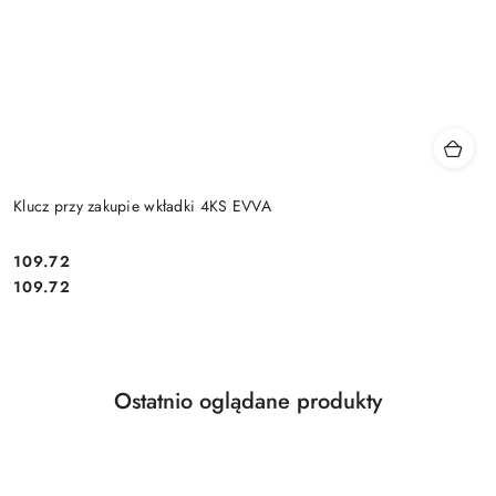
Klucz przy zakupie wkładki 4KS EVVA
Cena:
109.72
Cena:
109.72
Produkty
Ostatnio oglądane produkty
Pomiń karuzelę produktów
o
statusie: