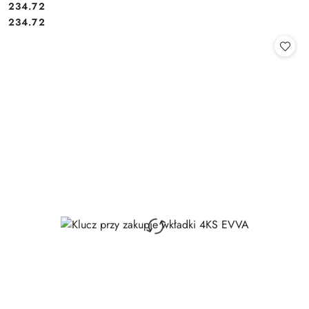
Cena:
234.72
Cena:
234.72