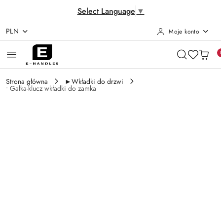
Select Language
▼
PLN
Moje konto
Przejdź do treści głównej
Przejdź do wyszukiwarki
Przejdź do moje konto
Przejdź do menu głównego
Przejdź do opisu produktu
Przejdź do stopki
Strona główna
►Wkładki do drzwi
• Gałka-klucz wkładki do zamka