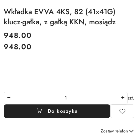
Wkładka EVVA 4KS, 82 (41x41G)
klucz-gałka, z gałką KKN, mosiądz
cena:
948.00
948.00
Cena:
Ilość
szt.
Do koszyka
Zostaw telefon