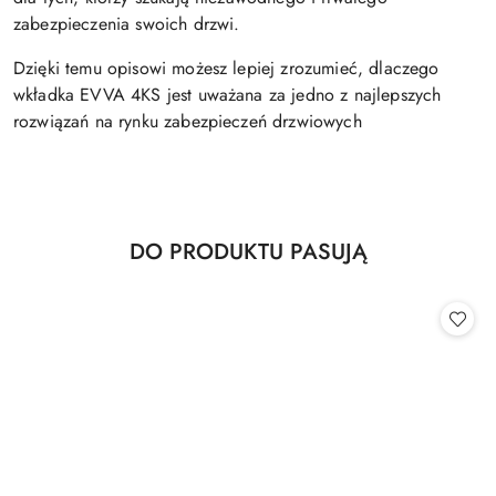
zabezpieczenia swoich drzwi.
Dzięki temu opisowi możesz lepiej zrozumieć, dlaczego
wkładka EVVA 4KS jest uważana za jedno z najlepszych
rozwiązań na rynku zabezpieczeń drzwiowych
Produkty
DO PRODUKTU PASUJĄ
Pomiń karuzelę produktów
o
statusie: