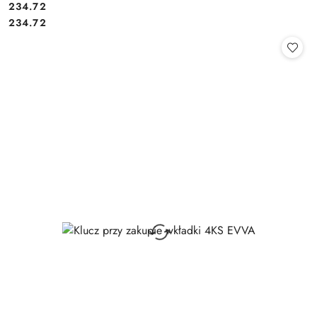
Cena:
234.72
Cena:
234.72