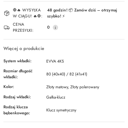
Dostępność
🛑🔥 WYSYŁKA
48 godzin! 📦 Zamów dziś – otrzymaj
i
W CIĄGU! 🔥🛑:
szybko! ⚡
Wyślij
dostawa
CENA
0
PRZESYŁKI:
Więcej o produkcie
System wkładki:
EVVA 4KS
Rozmiar długość
80 (40x40) / 82 (41x41)
wkładki:
Kolor:
Złoty matowy, Złoty polerowany
Rodzaj wkładki:
Gałka-klucz
Rodzaj klucza
Klucz symetryczny
bębenkowego: