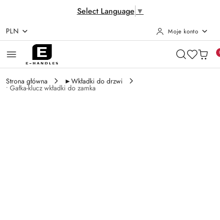
Select Language
▼
PLN
Moje konto
Przejdź do treści głównej
Przejdź do wyszukiwarki
Przejdź do moje konto
Przejdź do menu głównego
Przejdź do opisu produktu
Przejdź do stopki
Strona główna
►Wkładki do drzwi
• Gałka-klucz wkładki do zamka