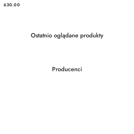
Cena:
630.00
Produkty
Ostatnio oglądane produkty
Pomiń karuzelę produktów
o
statusie:
Producenci
Pomiń karuzelę producentów
ABLOY
ABUS
AGAS