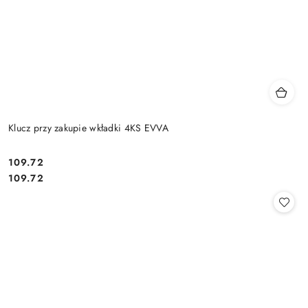
Klucz przy zakupie wkładki 4KS EVVA
Cena:
109.72
Cena:
109.72