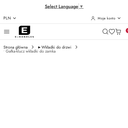
Select Language
▼
PLN
Moje konto
Przejdź do treści głównej
Przejdź do wyszukiwarki
Przejdź do moje konto
Przejdź do menu głównego
Przejdź do opisu produktu
Przejdź do stopki
Strona główna
►Wkładki do drzwi
• Gałka-klucz wkładki do zamka