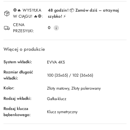
Dostępność
🛑🔥 WYSYŁKA
48 godzin! 📦 Zamów dziś – otrzymaj
i
W CIĄGU! 🔥🛑:
szybko! ⚡
Wyślij
dostawa
CENA
0
PRZESYŁKI:
Więcej o produkcie
System wkładki:
EVVA 4KS
Rozmiar długość
100 (35x65) / 102 (36x66)
wkładki:
Kolor:
Złoty matowy, Złoty polerowany
Rodzaj wkładki:
Gałka-klucz
Rodzaj klucza
Klucz symetryczny
bębenkowego: