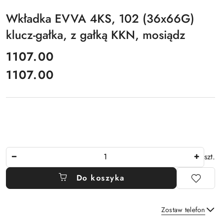
Wkładka EVVA 4KS, 102 (36x66G)
klucz-gałka, z gałką KKN, mosiądz
cena:
1107.00
1107.00
Cena:
Ilość
szt.
Do koszyka
Zostaw telefon