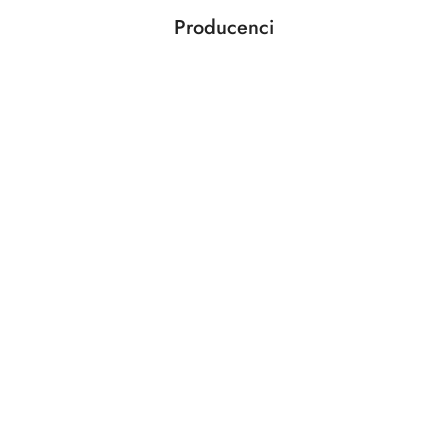
Producenci
Pomiń karuzelę producentów
ABLOY
ABUS
AGAS
AGB
AMIG
ANSELMI