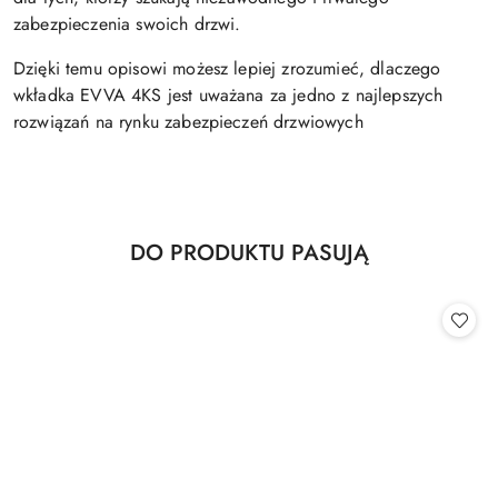
zabezpieczenia swoich drzwi.
Dzięki temu opisowi możesz lepiej zrozumieć, dlaczego
wkładka EVVA 4KS jest uważana za jedno z najlepszych
rozwiązań na rynku zabezpieczeń drzwiowych
Produkty
DO PRODUKTU PASUJĄ
Pomiń karuzelę produktów
o
statusie: