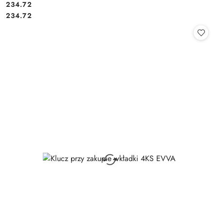
Cena:
234.72
Cena:
234.72