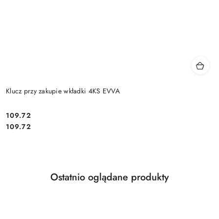
Klucz przy zakupie wkładki 4KS EVVA
Cena:
109.72
Cena:
109.72
Produkty
Ostatnio oglądane produkty
Pomiń karuzelę produktów
o
statusie: