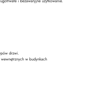
ługotrwałe i bezawaryjne użytkowanie.
ypów drzwi.
h wewnętrznych w budynkach