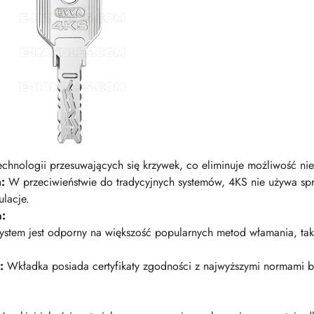
echnologii przesuwających się krzywek, co eliminuje możliwość n
:
W przeciwieństwie do tradycyjnych systemów, 4KS nie używa sp
lacje.
a:
stem jest odporny na większość popularnych metod włamania, taki
:
Wkładka posiada certyfikaty zgodności z najwyższymi normami 