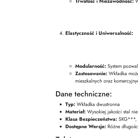
Trwałość i Niezawodność:
W
Elastyczność i Uniwersalność:
Modularność:
System pozwala
Zastosowanie:
Wkładka może 
mieszkalnych oraz komercyjny
Dane techniczne:
Typ:
Wkładka dwustronna
Materiał:
Wysokiej jakości stal n
Klasa Bezpieczeństwa:
SKG***, 
Dostępne Wersje:
Różne długości