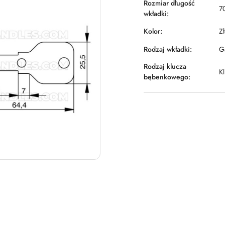
Rozmiar długość
7
wkładki:
Kolor:
Z
Rodzaj wkładki:
Ga
Rodzaj klucza
K
bębenkowego: