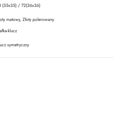
0 (35x35) / 72(36x36)
łoty matowy, Złoty polerowany
łka-klucz
lucz symetryczny