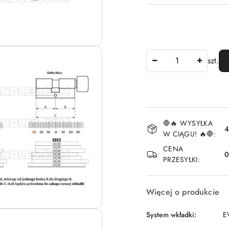
Ilość
szt.
Dostępność
🛑🔥 WYSYŁKA
i
4
W CIĄGU! 🔥🛑:
dostawa
CENA
PRZESYŁKI:
Więcej o produkcie
System wkładki:
E