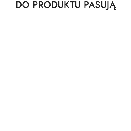
Produkty
DO PRODUKTU PASUJĄ
o
statusie: