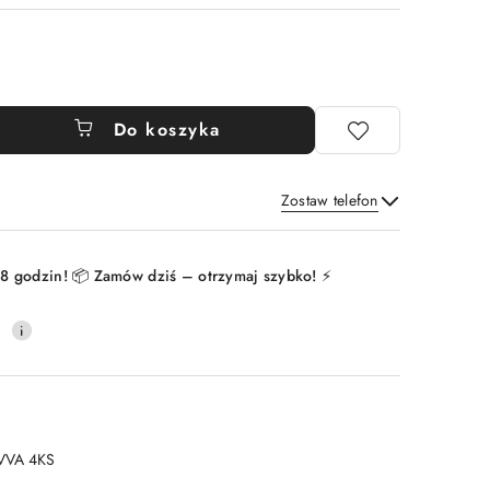
Do koszyka
Zostaw telefon
Wyślij
8 godzin! 📦 Zamów dziś – otrzymaj szybko! ⚡
0
VVA 4KS