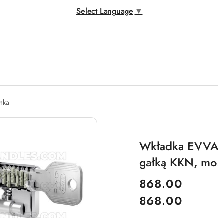
Select Language
▼
amka
Wkładka EVVA 
gałką KKN, mo
cena:
868.00
868.00
Cena: