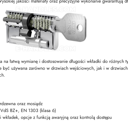
ysokiej jakości materiały oraz precyzyjne wykonanie gwarantują d
 na łatwą wymianę i dostosowanie długości wkładki do różnych t
być używana zarówno w drzwiach wejściowych, jak i w drzwiac
ch.
ierdzewna oraz mosiądz
VdS BZ+, EN 1303 (klasa 6)
 wkładek, opcje z funkcją awaryjną oraz kontrolą dostępu