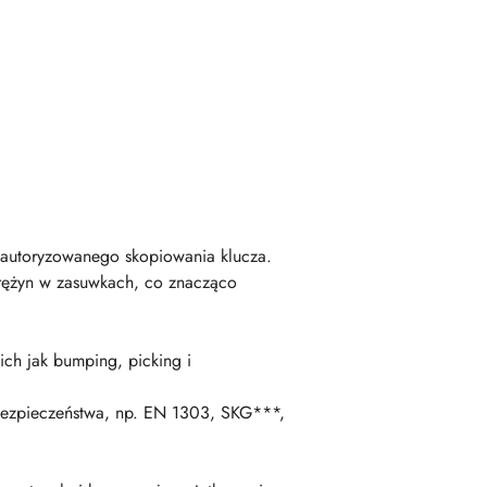
ieautoryzowanego skopiowania klucza.
rężyn w zasuwkach, co znacząco
ch jak bumping, picking i
bezpieczeństwa, np. EN 1303, SKG***,