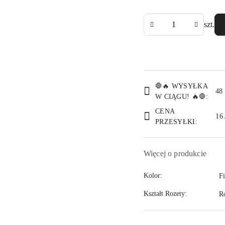
Ilość
szt.
Dostępność
🛑🔥 WYSYŁKA
i
48
W CIĄGU! 🔥🛑:
dostawa
CENA
16
PRZESYŁKI:
Więcej o produkcie
Kolor:
F
Kształt Rozety:
R