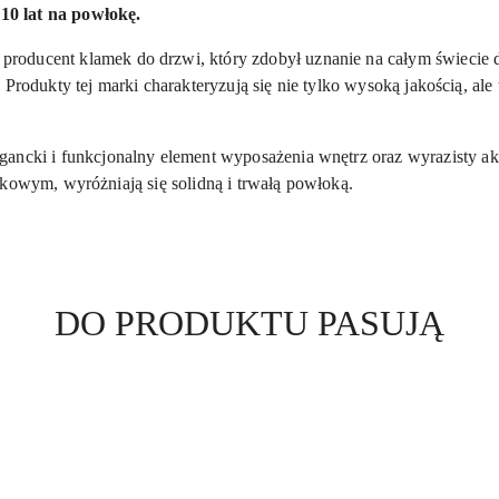
0 lat na powłokę.
producent klamek do drzwi, który zdobył uznanie na całym świecie
 Produkty tej marki charakteryzują się nie tylko wysoką jakością, al
egancki i funkcjonalny element wyposażenia wnętrz oraz wyrazisty a
zkowym, wyróżniają się solidną i trwałą powłoką.
Produkty
DO PRODUKTU PASUJĄ
o
statusie: