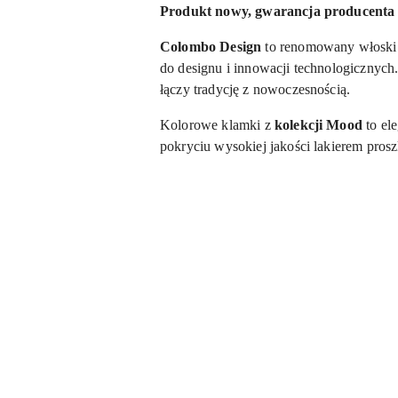
Produkt nowy, gwarancja producenta 1
Colombo Design
to renomowany włoski 
do designu i innowacji technologicznych.
łączy tradycję z nowoczesnością.
Kolorowe klamki z
kolekcji Mood
to el
pokryciu wysokiej jakości lakierem pros
Pomiń karuzelę produktów