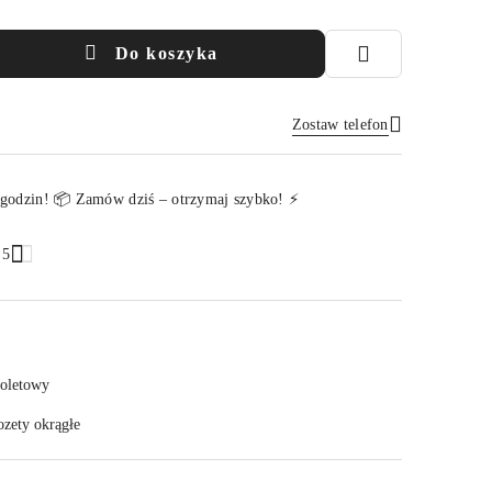
Do koszyka
Zostaw telefon
Wyślij
 godzin! 📦 Zamów dziś – otrzymaj szybko! ⚡
.5
ioletowy
ozety okrągłe