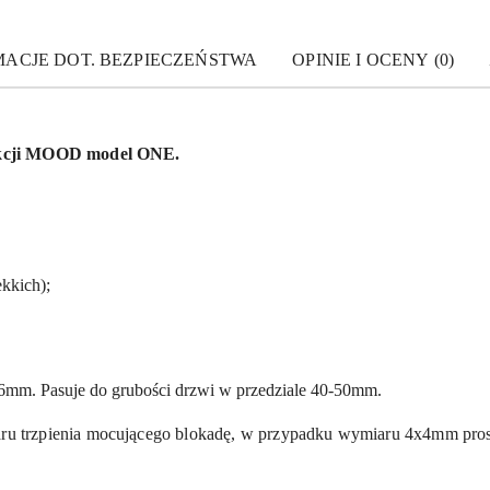
MACJE DOT. BEZPIECZEŃSTWA
OPINIE I OCENY (0)
ekcji MOOD model ONE.
kkich);
6mm. Pasuje do grubości drzwi w przedziale 40-50mm.
ru trzpienia mocującego blokadę, w przypadku wymiaru 4x4mm pro