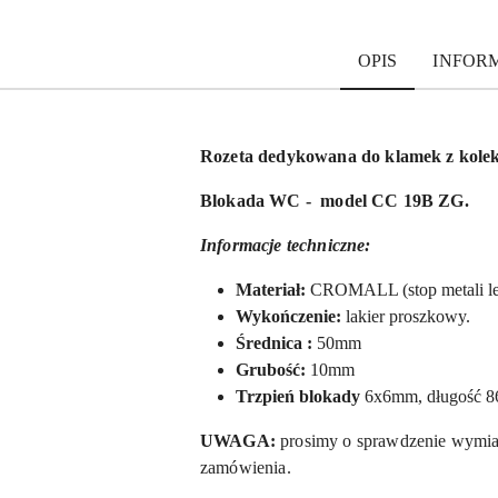
OPIS
INFOR
Rozeta dedykowana do klamek z kol
Blokada WC
- model CC 19B ZG.
Informacje techniczne:
Materiał:
CROMALL (stop metali le
Wykończenie:
lakier proszkowy.
Ś
rednica :
50mm
Grubość:
10mm
Trzpień blokady
6x6mm,
długość 8
UWAGA:
prosimy o sprawdzenie wymia
zamówienia.