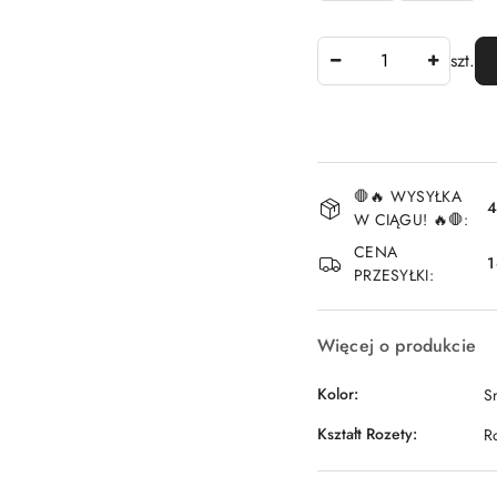
Ilość
szt.
Dostępność
🛑🔥 WYSYŁKA
i
4
W CIĄGU! 🔥🛑:
dostawa
CENA
1
PRZESYŁKI:
Więcej o produkcie
Kolor:
S
Kształt Rozety:
R