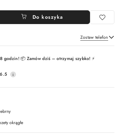
Do koszyka
Zostaw telefon
Wyślij
8 godzin! 📦 Zamów dziś – otrzymaj szybko! ⚡
6.5
rebrny
ozety okrągłe