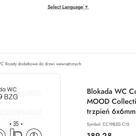
Select Language
▼
C Rozety dodatkowe do drzwi wewnętrznych
Blokada WC C
MOOD Collecti
trzpień 6x6mm
Symbol:
CC19BZG C15
cena:
189.28