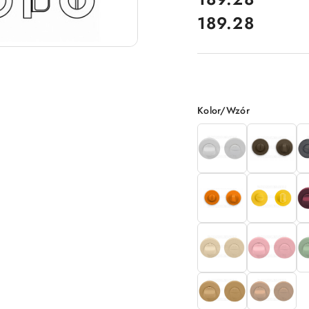
189.28
Cena:
Wariant
Kolor/Wzór