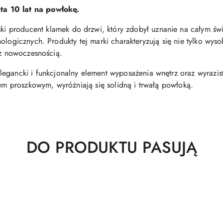
a 10 lat na powłokę.
ki producent klamek do drzwi, który zdobył uznanie na całym ś
ologicznych. Produkty tej marki charakteryzują się nie tylko wyso
 z nowoczesnością.
legancki i funkcjonalny element wyposażenia wnętrz oraz wyrazis
rem proszkowym, wyróżniają się solidną i trwałą powłoką.
Produkty
DO PRODUKTU PASUJĄ
o
statusie: