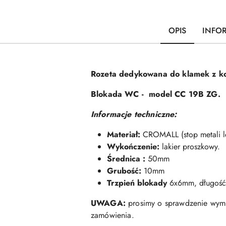
OPIS
INFO
Rozeta dedykowana do klamek z k
Blokada WC
- model CC 19B ZG.
Informacje techniczne:
Materiał:
CROMALL (stop metali le
Wykończenie:
lakier proszkowy.
Ś
rednica :
50mm
Grubość:
10mm
Trzpień blokady
6x6mm,
długość
UWAGA:
prosimy o sprawdzenie wymi
zamówienia.