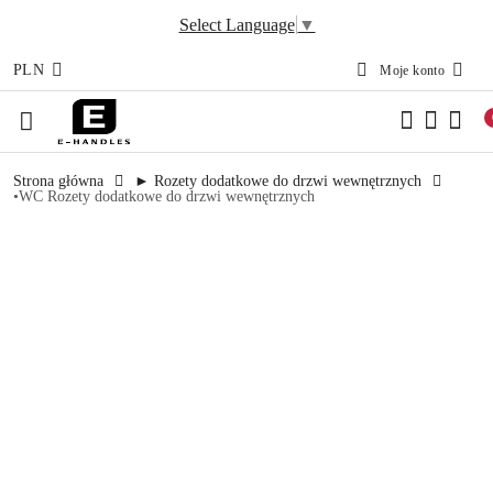
Select Language
▼
PLN
Moje konto
Przejdź do treści głównej
Przejdź do wyszukiwarki
Przejdź do moje konto
Przejdź do menu głównego
Przejdź do opisu produktu
Przejdź do stopki
Strona główna
► Rozety dodatkowe do drzwi wewnętrznych
•WC Rozety dodatkowe do drzwi wewnętrznych