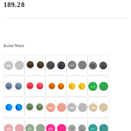
189.28
Cena:
Wariant
Kolor/Wzór