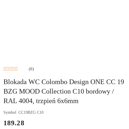
(0)
Blokada WC Colombo Design ONE CC 19
BZG MOOD Collection C10 bordowy /
RAL 4004, trzpień 6x6mm
Symbol:
CC19BZG C10
cena:
189.28