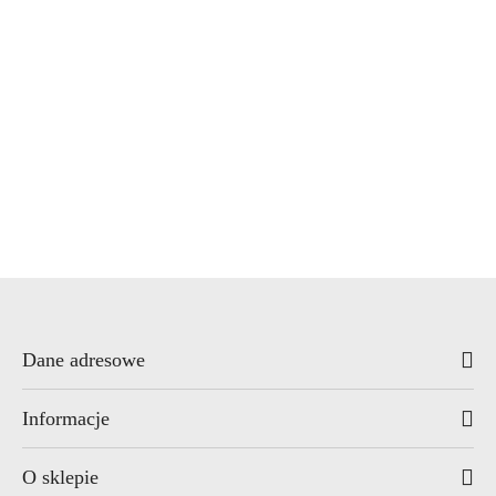
x7.zo
YALE
ZOO Hardware
Dane adresowe
Informacje
O sklepie