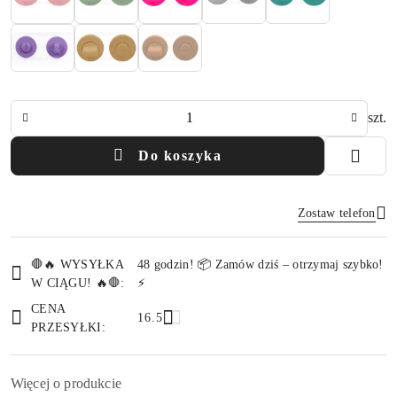
Ilość
szt.
Do koszyka
Zostaw telefon
Dostępność
🛑🔥 WYSYŁKA
48 godzin! 📦 Zamów dziś – otrzymaj szybko!
i
W CIĄGU! 🔥🛑:
⚡
Wyślij
dostawa
CENA
16.5
PRZESYŁKI:
Więcej o produkcie