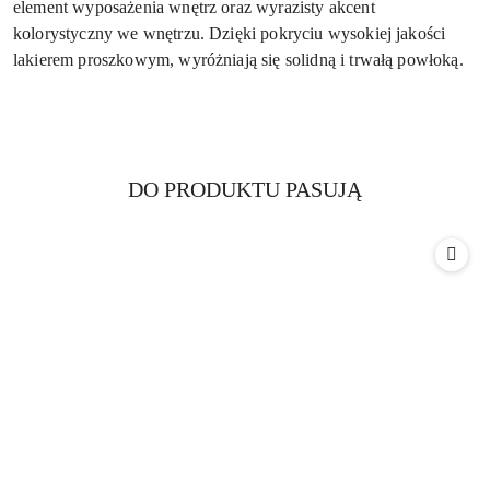
element wyposażenia wnętrz oraz wyrazisty akcent
kolorystyczny we wnętrzu. Dzięki pokryciu wysokiej jakości
lakierem proszkowym, wyróżniają się solidną i trwałą powłoką.
Produkty
DO PRODUKTU PASUJĄ
Pomiń karuzelę produktów
o
statusie: