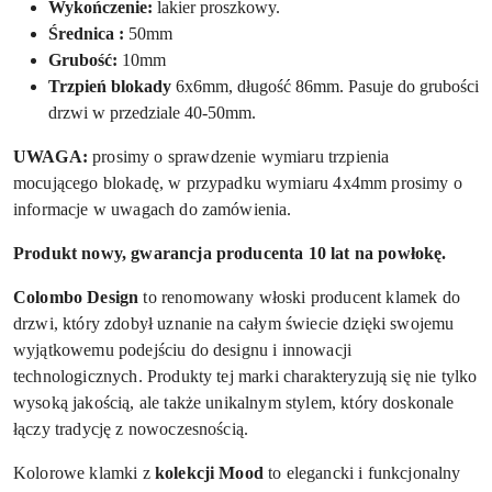
Wykończenie:
lakier proszkowy.
Ś
rednica :
50mm
Grubość:
10mm
Trzpień blokady
6x6mm,
długość 86mm. Pasuje do grubości
drzwi w przedziale 40-50mm.
UWAGA:
prosimy o sprawdzenie wymiaru trzpienia
mocującego blokadę, w przypadku wymiaru 4x4mm prosimy o
informacje w uwagach do zamówienia.
Produkt nowy, gwarancja producenta 10 lat na powłokę.
Colombo Design
to renomowany włoski producent klamek do
drzwi, który zdobył uznanie na całym świecie dzięki swojemu
wyjątkowemu podejściu do designu i innowacji
technologicznych. Produkty tej marki charakteryzują się nie tylko
wysoką jakością, ale także unikalnym stylem, który doskonale
łączy tradycję z nowoczesnością.
Kolorowe klamki z
kolekcji Mood
to elegancki i funkcjonalny