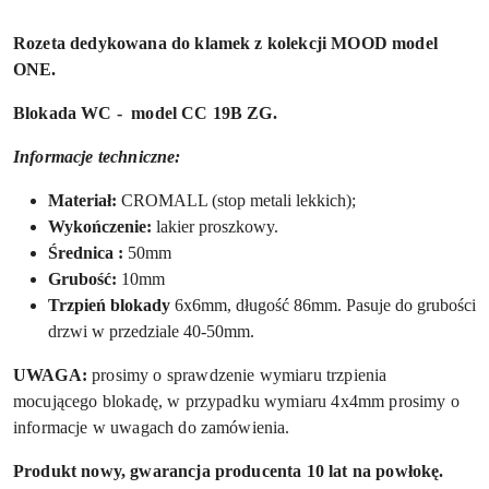
Rozeta dedykowana do klamek z kolekcji MOOD model
ONE.
Blokada WC
- model CC 19B ZG.
Informacje techniczne:
Materiał:
CROMALL (stop metali lekkich);
Wykończenie:
lakier proszkowy.
Ś
rednica :
50mm
Grubość:
10mm
Trzpień blokady
6x6mm,
długość 86mm. Pasuje do grubości
drzwi w przedziale 40-50mm.
UWAGA:
prosimy o sprawdzenie wymiaru trzpienia
mocującego blokadę, w przypadku wymiaru 4x4mm prosimy o
informacje w uwagach do zamówienia.
Produkt nowy, gwarancja producenta 10 lat na powłokę.