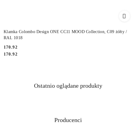
Klamka Colombo Design ONE CC11 MOOD Collection, C09 żółty /
RAL 1018
Cena:
170.92
Cena:
170.92
Produkty
Ostatnio oglądane produkty
Pomiń karuzelę produktów
o
statusie:
Producenci
Pomiń karuzelę producentów