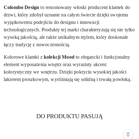
Colombo Design
to renomowany włoski producent klamek do
drzwi, który zdobył uznanie na całym świecie dzięki swojemu
wyjątkowemu podejściu do designu i innowacji
technologicznych. Produkty tej marki charakteryzują się nie tylko
wysoką jakością, ale także unikalnym stylem, który doskonale
łączy tradycję z nowoczesnością.
Kolorowe klamki z
kolekcji Mood
to elegancki i funkcjonalny
element wyposażenia wnętrz oraz wyrazisty akcent
kolorystyczny we wnętrzu. Dzięki pokryciu wysokiej jakości
lakierem proszkowym, wyróżniają się solidną i trwałą powłoką.
Produkty
DO PRODUKTU PASUJĄ
Pomiń karuzelę produktów
o
statusie: