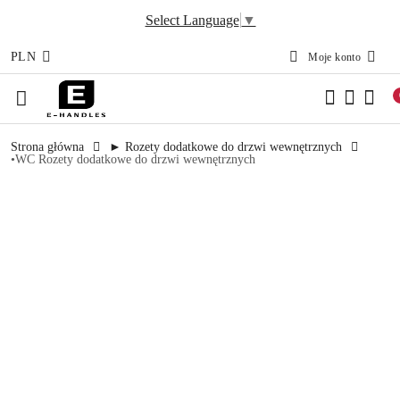
Select Language
▼
PLN
Moje konto
Przejdź do treści głównej
Przejdź do wyszukiwarki
Przejdź do moje konto
Przejdź do menu głównego
Przejdź do opisu produktu
Przejdź do stopki
Strona główna
► Rozety dodatkowe do drzwi wewnętrznych
•WC Rozety dodatkowe do drzwi wewnętrznych