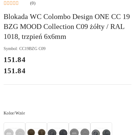
(0)
Blokada WC Colombo Design ONE CC 19
BZG MOOD Collection C09 żółty / RAL
1018, trzpień 6x6mm
Symbol:
CC19BZG C09
cena:
151.84
151.84
Cena:
Wariant
Kolor/Wzór