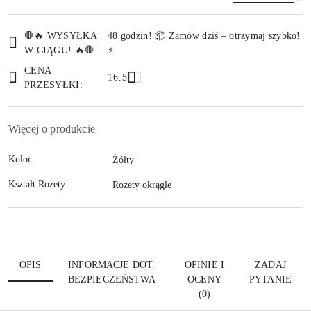
Dostępność
🛑🔥 WYSYŁKA
48 godzin! 📦 Zamów dziś – otrzymaj szybko!
i
W CIĄGU! 🔥🛑:
⚡
Wyślij
dostawa
CENA
16.5
PRZESYŁKI:
Więcej o produkcie
Kolor:
Żółty
Kształt Rozety:
Rozety okrągłe
OPIS
INFORMACJE DOT.
OPINIE I
ZADAJ
BEZPIECZEŃSTWA
OCENY
PYTANIE
(0)