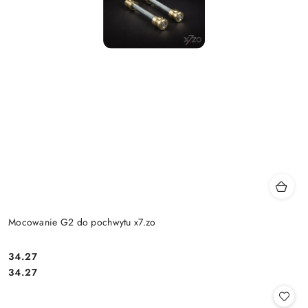
Mocowanie G2 do pochwytu x7.zo
Cena:
34.27
Cena:
34.27