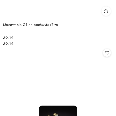
Mocowanie G1 do pochwytu x7.zo
Cena:
39.12
Cena:
39.12