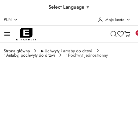
Select Language
▼
PLN
Moje konto
Przejdź do treści głównej
Przejdź do wyszukiwarki
Przejdź do moje konto
Przejdź do menu głównego
Przejdź do opisu produktu
Przejdź do stopki
Strona główna
►Uchwyty i antaby do drzwi
• Antaby, pochwyty do drzwi
• Pochwyt jednostronny