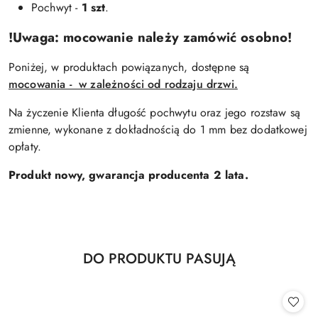
Pochwyt -
1 szt
.
!Uwaga: mocowanie należy zamówić osobno!
Poniżej, w produktach powiązanych, dostępne są
mocowania - w zależności od rodzaju drzwi.
Na życzenie Klienta długość pochwytu oraz jego rozstaw są
zmienne, wykonane z dokładnością do 1 mm bez dodatkowej
opłaty.
Produkt nowy, gwarancja producenta 2 lata.
Produkty
DO PRODUKTU PASUJĄ
Pomiń karuzelę produktów
o
statusie: