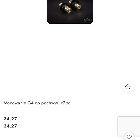
Mocowanie G4 do pochwytu x7.zo
Cena:
34.27
Cena:
34.27