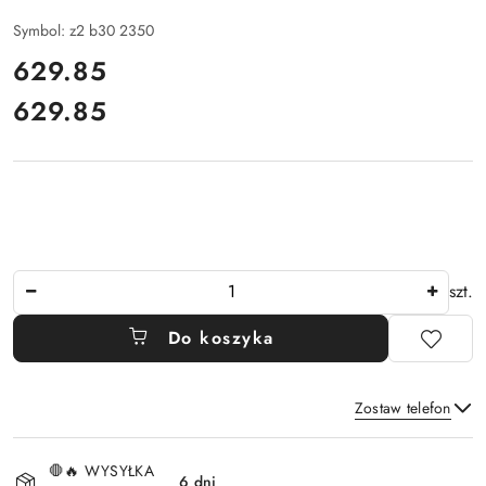
Symbol:
z2 b30 2350
cena:
629.85
629.85
Cena:
Ilość
szt.
Do koszyka
Zostaw telefon
Dostępność
🛑🔥 WYSYŁKA
i
6 dni