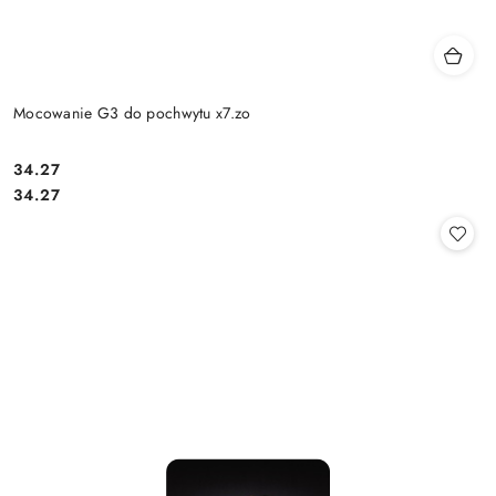
Mocowanie G3 do pochwytu x7.zo
Cena:
34.27
Cena:
34.27