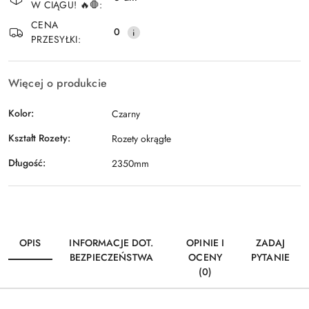
W CIĄGU! 🔥🛑:
Wyślij
dostawa
CENA
0
PRZESYŁKI:
Więcej o produkcie
Kolor:
Czarny
Kształt Rozety:
Rozety okrągłe
Długość:
2350mm
OPIS
INFORMACJE DOT.
OPINIE I
ZADAJ
BEZPIECZEŃSTWA
OCENY
PYTANIE
(0)