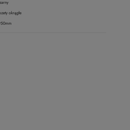
zarny
ozety okrągłe
950mm