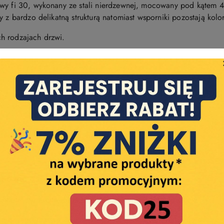
owy fi 30, wykonany ze stali nierdzewnej, mocowany pod kątem
y z bardzo delikatną strukturą natomiast wsporniki pozostają kolo
h rodzajach drzwi.
amówić osobno!
dostępne są
mocowania - w zależności od rodzaju drzwi.
 oraz jego rozstaw są zmienne, wykonane z dokładnością do 1 m