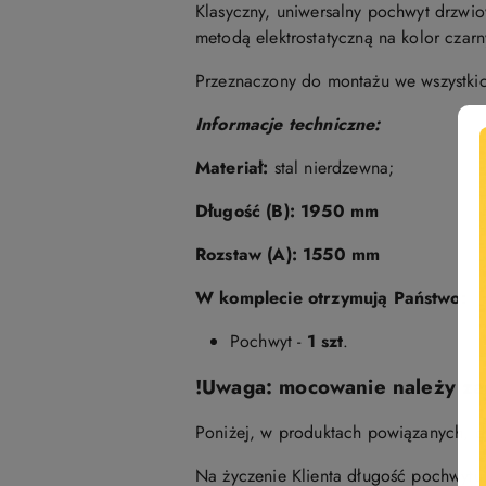
Klasyczny, uniwersalny pochwyt drzwi
metodą elektrostatyczną na kolor czarn
Przeznaczony do montażu we wszystkic
Informacje techniczne:
Materiał:
stal nierdzewna
;
Długość (B):
1950 mm
Rozstaw (A):
1550 mm
W komplecie otrzymują Państwo:
Pochwyt -
1 szt
.
!Uwaga: mocowanie należy z
Poniżej, w produktach powiązanych, 
Na życzenie Klienta długość pochwytu