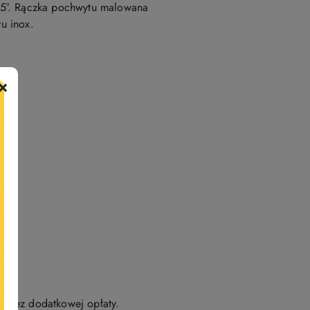
 45°. Rączka pochwytu malowana
ru inox.
×
m bez dodatkowej opłaty.