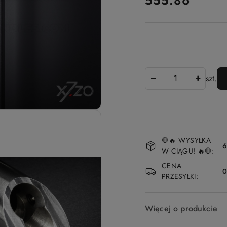
555.86
Ilość
szt.
Dostępność
🛑🔥 WYSYŁKA
i
6
W CIĄGU! 🔥🛑:
dostawa
CENA
PRZESYŁKI:
Więcej o produkcie