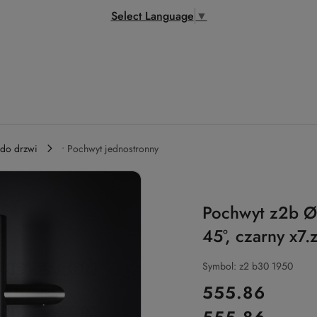
Select Language
▼
 do drzwi
• Pochwyt jednostronny
Pochwyt z2b 
45°, czarny x7.
Symbol:
z2 b30 1950
cena:
555.86
Cena: