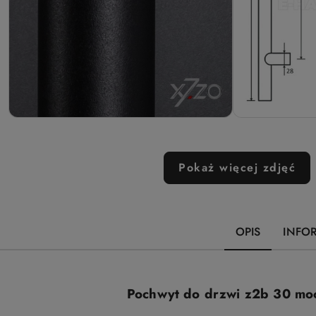
Pokaż więcej zdjęć
OPIS
INFO
Pochwyt do drzwi z2b 30 moco