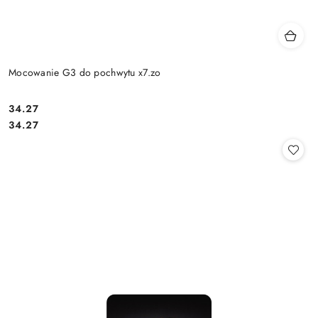
Mocowanie G3 do pochwytu x7.zo
Cena:
34.27
Cena:
34.27