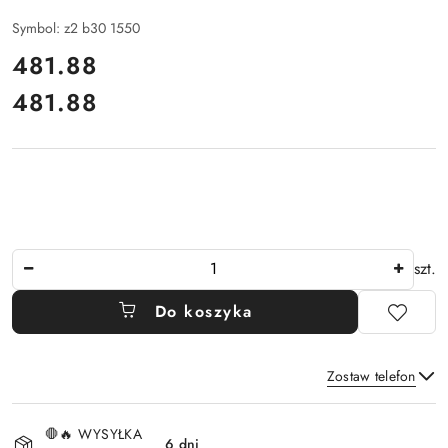
Symbol:
z2 b30 1550
cena:
481.88
481.88
Cena:
Ilość
szt.
Do koszyka
Zostaw telefon
Dostępność
🛑🔥 WYSYŁKA
i
6 dni