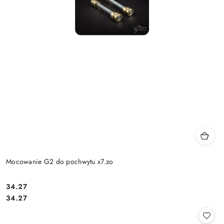
Mocowanie G2 do pochwytu x7.zo
Cena:
34.27
Cena:
34.27