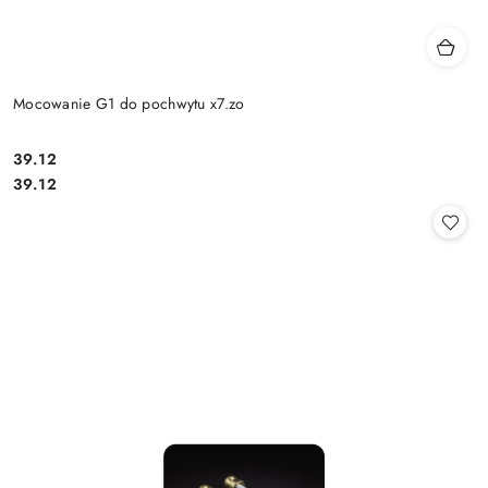
Mocowanie G1 do pochwytu x7.zo
Cena:
39.12
Cena:
39.12