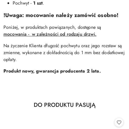
Pochwyt -
1 szt
.
!Uwaga: mocowanie należy zamówić osobno!
Poniżej, w produktach powiązanych, dostępne są
mocowania - w zależności od rodzaju drzwi.
Na życzenie Klienta długość pochwytu oraz jego rozstaw są
zmienne, wykonane z dokładnością do 1 mm bez dodatkowej
opłaty.
Produkt nowy, gwarancja producenta 2 lata.
Produkty
DO PRODUKTU PASUJĄ
Pomiń karuzelę produktów
o
statusie: