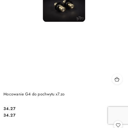
Mocowanie G4 do pochwytu x7.zo
Cena:
34.27
Cena:
34.27