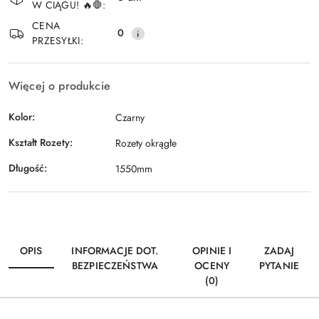
W CIĄGU! 🔥🛑:
Wyślij
dostawa
CENA
0
PRZESYŁKI:
Więcej o produkcie
Kolor:
Czarny
Kształt Rozety:
Rozety okrągłe
Długość:
1550mm
OPIS
INFORMACJE DOT.
OPINIE I
ZADAJ
BEZPIECZEŃSTWA
OCENY
PYTANIE
(0)