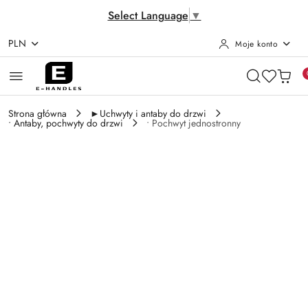
Select Language
▼
PLN
Moje konto
Przejdź do treści głównej
Przejdź do wyszukiwarki
Przejdź do moje konto
Przejdź do menu głównego
Przejdź do opisu produktu
Przejdź do stopki
Strona główna
►Uchwyty i antaby do drzwi
• Antaby, pochwyty do drzwi
• Pochwyt jednostronny