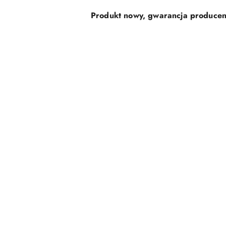
Produkt nowy, gwarancja producent
Pomiń karuzelę produktów