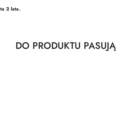
a 2 lata.
Produkty
DO PRODUKTU PASUJĄ
o
statusie: