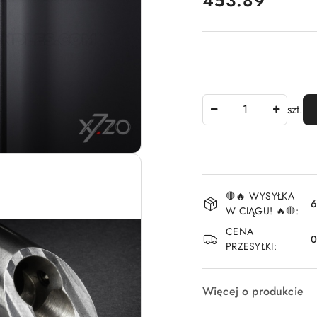
453.89
Ilość
szt.
Dostępność
🛑🔥 WYSYŁKA
i
6
W CIĄGU! 🔥🛑:
dostawa
CENA
PRZESYŁKI:
Więcej o produkcie