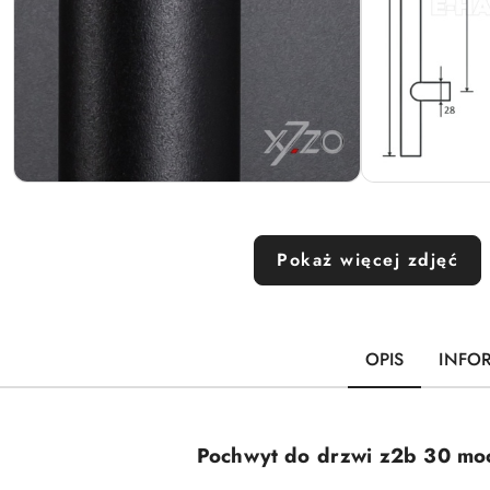
Pokaż więcej zdjęć
OPIS
INFO
Pochwyt do drzwi z2b 30 moco