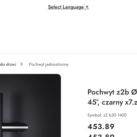
Select Language
▼
 do drzwi
• Pochwyt jednostronny
Pochwyt z2b 
45°, czarny x7.
Symbol:
z2 b30 1400
cena:
453.89
Cena: