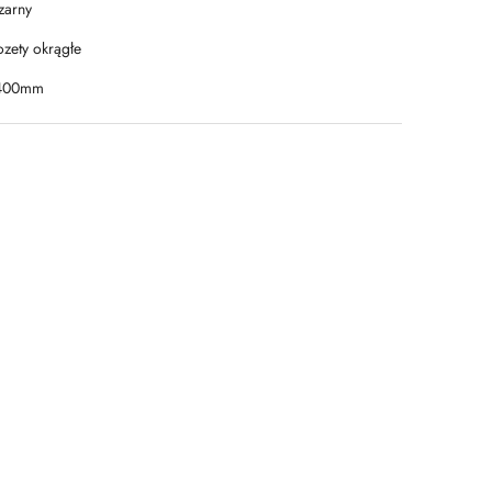
zarny
ozety okrągłe
400mm