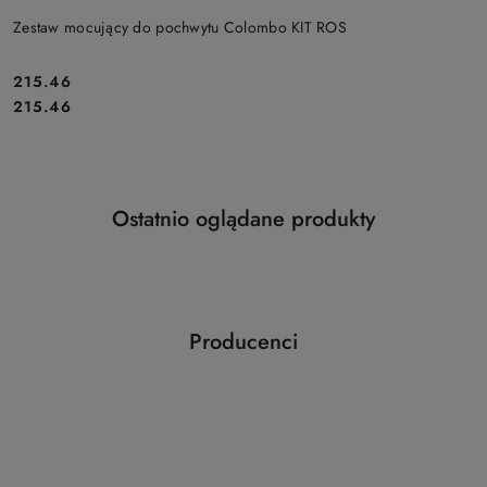
Zestaw mocujący do pochwytu Colombo KIT ROS
Cena:
215.46
Cena:
215.46
Produkty
Ostatnio oglądane produkty
Pomiń karuzelę produktów
o
statusie:
Producenci
Pomiń karuzelę producentów
ABLOY