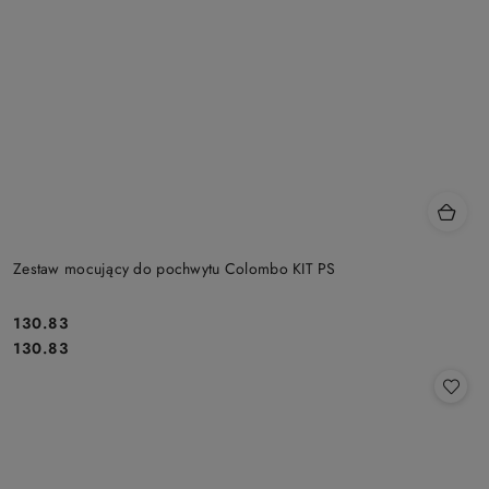
Zestaw mocujący do pochwytu Colombo KIT PS
Cena:
130.83
Cena:
130.83