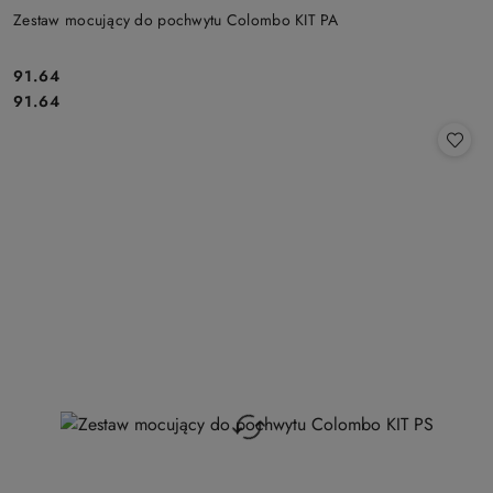
Zestaw mocujący do pochwytu Colombo KIT PA
Cena:
91.64
Cena:
91.64