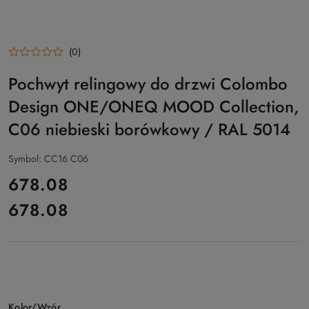
(0)
Pochwyt relingowy do drzwi Colombo
Design ONE/ONEQ MOOD Collection,
C06 niebieski borówkowy / RAL 5014
Symbol:
CC16 C06
cena:
678.08
678.08
Cena:
Wariant
Kolor/Wzór