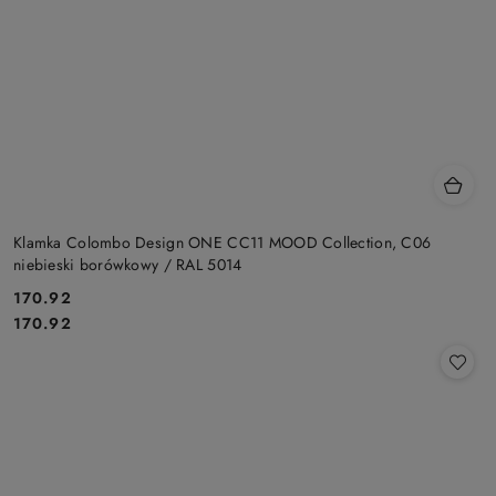
Klamka Colombo Design ONE CC11 MOOD Collection, C06
niebieski borówkowy / RAL 5014
Cena:
170.92
Cena:
170.92