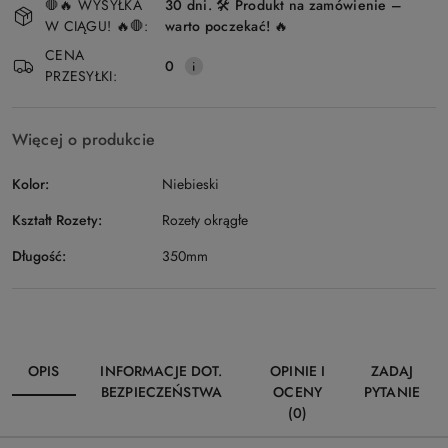
🛑🔥 WYSYŁKA
30 dni. 🛠️ Produkt na zamówienie –
i
W CIĄGU! 🔥🛑:
warto poczekać! 🔥
Wyślij
dostawa
CENA
0
PRZESYŁKI:
Więcej o produkcie
Kolor:
Niebieski
Kształt Rozety:
Rozety okrągłe
Długość:
350mm
OPIS
INFORMACJE DOT.
OPINIE I
ZADAJ
BEZPIECZEŃSTWA
OCENY
PYTANIE
(0)