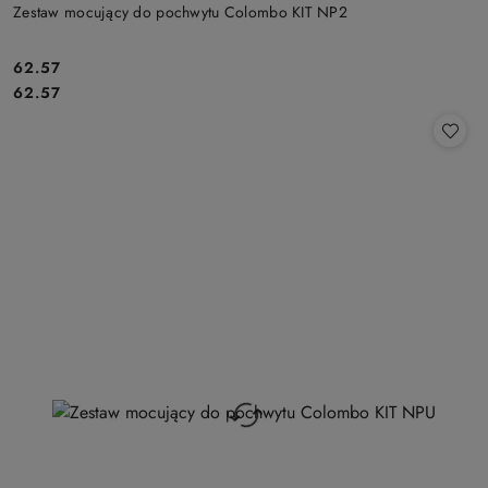
Zestaw mocujący do pochwytu Colombo KIT NP2
Cena:
62.57
Cena:
62.57