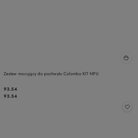
Zestaw mocujący do pochwytu Colombo KIT NPU
Cena:
93.54
Cena:
93.54