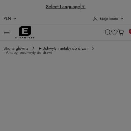
Select Language
▼
PLN
Moje konto
Przejdź do treści głównej
Przejdź do wyszukiwarki
Przejdź do moje konto
Przejdź do menu głównego
Przejdź do opisu produktu
Przejdź do stopki
Strona główna
►Uchwyty i antaby do drzwi
• Antaby, pochwyty do drzwi