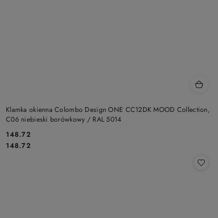
Klamka okienna Colombo Design ONE CC12DK MOOD Collection,
C06 niebieski borówkowy / RAL 5014
Cena:
148.72
Cena:
148.72