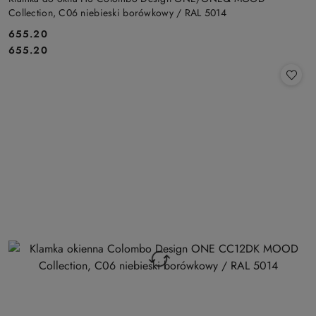
Collection, C06 niebieski borówkowy / RAL 5014
Cena:
655.20
Cena:
655.20