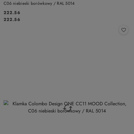
C06 niebieski borówkowy / RAL 5014
Cena:
222.56
Cena:
222.56