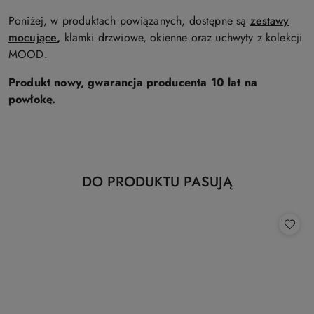
Poniżej, w produktach powiązanych, dostępne są
zestawy
mocujące
,
klamki drzwiowe, okienne oraz uchwyty z kolekcji
MOOD.
Produkt nowy, gwarancja producenta 10 lat na
powłokę.
Produkty
DO PRODUKTU PASUJĄ
Pomiń karuzelę produktów
o
statusie: