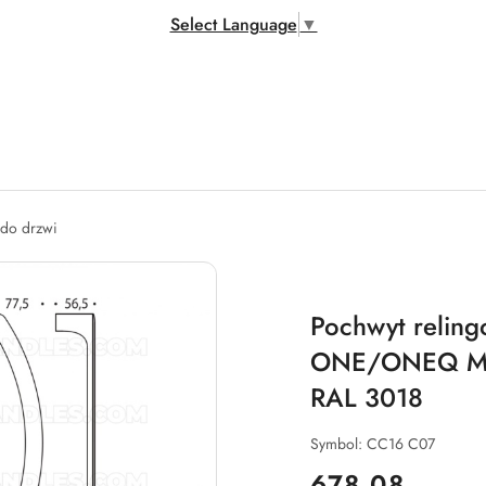
Select Language
▼
 do drzwi
Pochwyt relin
ONE/ONEQ MOO
RAL 3018
Symbol:
CC16 C07
cena:
678.08