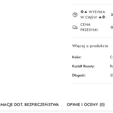
Dostępność
🛑🔥 WYSYŁKA
i
3
W CIĄGU! 🔥🛑:
dostawa
CENA
PRZESYŁKI:
Więcej o produkcie
Kolor:
C
Kształt Rozety:
R
Długość:
3
RMACJE DOT. BEZPIECZEŃSTWA
OPINIE I OCENY (0)