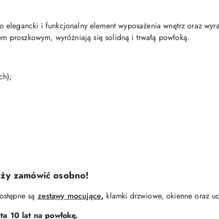
o elegancki i funkcjonalny element wyposażenia wnętrz oraz wyra
rem proszkowym, wyróżniają się solidną i trwałą powłoką.
ch);
eży zamówić osobno!
dostępne są
zestawy mocujące
,
klamki drzwiowe, okienne oraz u
a 10 lat na powłokę.