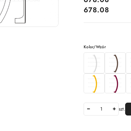
678.08
Cena:
Wariant
Kolor/Wzór
Ilość
szt.