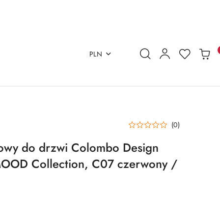
PLN
(0)
gowy do drzwi Colombo Design
D Collection, C07 czerwony /