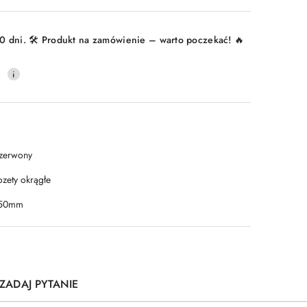
Wyślij
0 dni. 🛠️ Produkt na zamówienie – warto poczekać! 🔥
0
zerwony
ozety okrągłe
50mm
ZADAJ PYTANIE