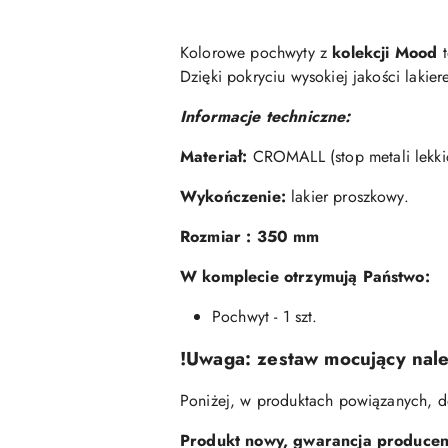
Kolorowe
po
chwyty
z
kolekcji Mood
t
Dzięki pokryciu wysokiej jakości lakie
Informacje techniczne:
Materiał:
CROMALL (stop metali lekki
Wykończenie:
lakier proszkowy.
Rozmiar : 350 mm
W komplecie otrzymują Państwo:
Pochwyt - 1 szt.
!Uwaga: zestaw mocujący nal
Poniżej, w produktach powiązanych, 
Produkt nowy, gwarancja producent