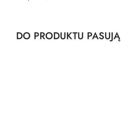
Produkty
DO PRODUKTU PASUJĄ
o
statusie: