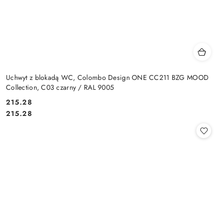
Uchwyt z blokadą WC, Colombo Design ONE CC211 BZG MOOD
Collection, C03 czarny / RAL 9005
Cena:
215.28
Cena:
215.28