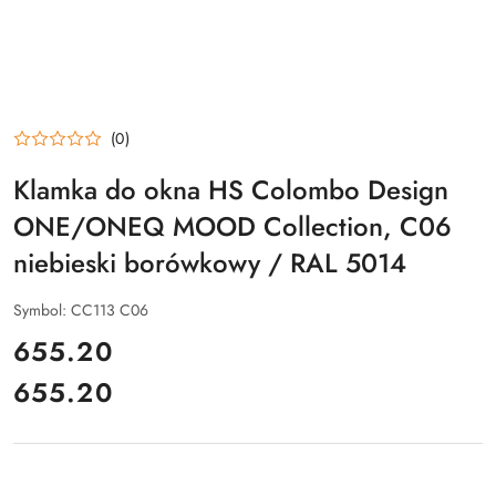
(0)
Klamka do okna HS Colombo Design
ONE/ONEQ MOOD Collection, C06
niebieski borówkowy / RAL 5014
Symbol:
CC113 C06
cena:
655.20
655.20
Cena: