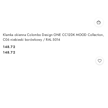
Klamka okienna Colombo Design ONE CC12DK MOOD Collection,
C06 niebieski borówkowy / RAL 5014
Cena:
148.72
Cena:
148.72