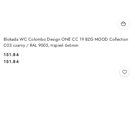
Blokada WC Colombo Design ONE CC 19 BZG MOOD Collection
C03 czarny / RAL 9005, trzpień 6x6mm
Cena:
151.84
Cena:
151.84