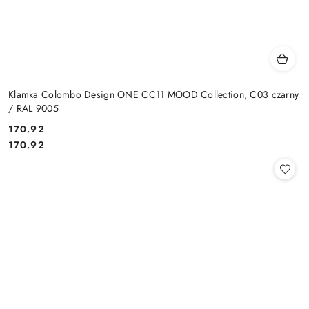
Klamka Colombo Design ONE CC11 MOOD Collection, C03 czarny
/ RAL 9005
Cena:
170.92
Cena:
170.92