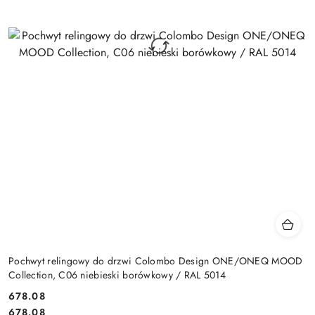
Pochwyt relingowy do drzwi Colombo Design ONE/ONEQ MOOD
Collection, C06 niebieski borówkowy / RAL 5014
Cena:
678.08
Cena:
678.08