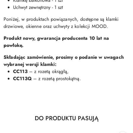
Klamkę balkonowa - 1 szt
Uchwyt zewnętrzny - 1 szt
Poniżej, w produktach powiązanych, dostępne są
klamki
drzwiowe, okienne oraz uchwyty z kolekcji MOOD.
Produkt nowy, gwarancja producenta 10 lat na
powłokę.
Składając zamówienie, prosimy o podanie w uwagach
wybranej wersji klamki:
CC113
– z rozetą okrągłą,
CC113Q
– z rozetą prostokątną.
Produkty
DO PRODUKTU PASUJĄ
Pomiń karuzelę produktów
o