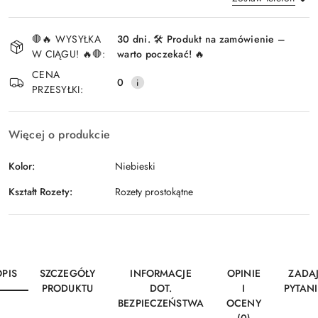
Dostępność
🛑🔥 WYSYŁKA
30 dni. 🛠️ Produkt na zamówienie –
i
W CIĄGU! 🔥🛑:
warto poczekać! 🔥
Wyślij
dostawa
CENA
0
PRZESYŁKI:
Więcej o produkcie
Kolor:
Niebieski
Kształt Rozety:
Rozety prostokątne
OPIS
SZCZEGÓŁY
INFORMACJE
OPINIE
ZADA
PRODUKTU
DOT.
I
PYTANI
BEZPIECZEŃSTWA
OCENY