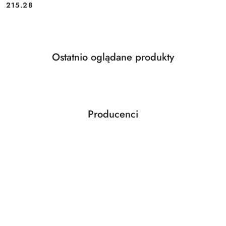
Cena:
215.28
Produkty
Ostatnio oglądane produkty
Pomiń karuzelę produktów
o
statusie:
Producenci
Pomiń karuzelę producentów
ABLOY
ABUS
AGAS