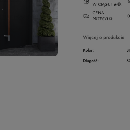
i
6
W CIĄGU! 🔥🛑:
dostawa
CENA
PRZESYŁKI:
Więcej o produkcie
Kolor:
S
Długość:
8