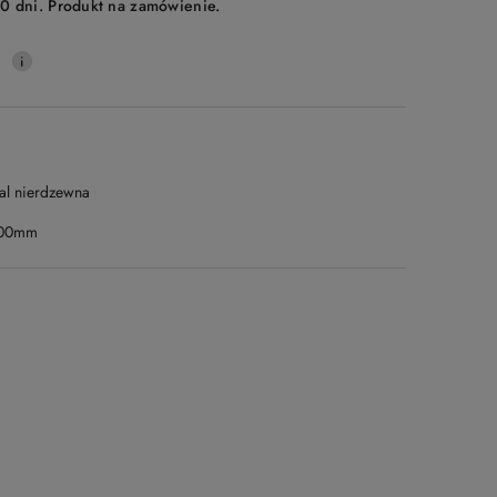
0 dni. Produkt na zamówienie.
0
tal nierdzewna
00mm