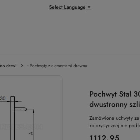
Select Language
▼
 do drzwi
• Pochwyty z elementami drewna
Pochwyt Stal 
dwustronny szl
Zamówione uchwyty ze 
kolorystycznej nie podl
cena:
1112.95