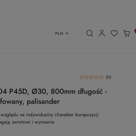
PLN
(0)
304 P45D, Ø30, 800mm długość -
ifowany, palisander
względu na indywidualny charakter kompozycji
egają zwrotowi i wymianie.