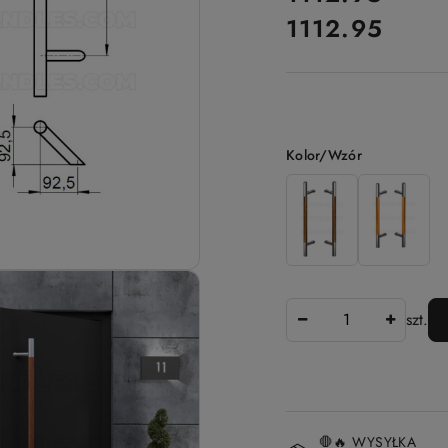
1112.95
Cena:
Wariant
Kolor/Wzór
Ilość
szt.
Dostępność
🛑🔥 WYSYŁKA