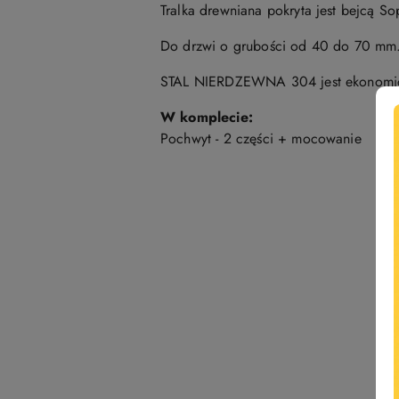
Tralka drewniana pokryta jest bejcą S
Do drzwi o grubości od 40 do 70 mm
STAL NIERDZEWNA 304 jest ekonomicz
W komplecie:
Pochwyt - 2 części + mocowanie
Pomiń karuzelę produktów